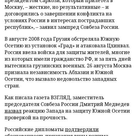
президентом Саркози, который прилетел в
Москву, – жесткие, но результативные – и
договорились о завершении конфликта на
условиях России в интересах пострадавших
республик», – заявил зампред Совбеза России.
В августе 2008 года Грузия обстреляла Южную
Осетию из установок «Град» и атаковала Цхинвал.
Россия ввела войска для защиты жителей, многие
из которых имели гражданство РФ, и за пять дней
вытеснила грузинских военных. 26 августа Москва
признала независимость Абхазии и Южной
Осетии, что вызвало недовольство западных
стран.
Как писала газета ВЗГЛЯД, заместитель
председателя Совбеза России Дмитрий Медведев
назвал
реакцию Запада на защиту Южной Осетии
проверкой на прочность.
Российские дипломаты
подтвердили
обоснованность признания вины режима