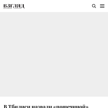
В Тбилиси назвали «пощечиной»