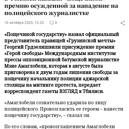
премию осужденной за нападение на
полицейского журналистке
10 октября 2025, 13:23
0
«Пощечиной государству» назвал официальный
представитель правящей «Грузинской мечты»
Георгий Грдзелишвили присуждение премии
«Герой свободы» Международным институтом
прессы оппозиционной батумской журналистке
Мзие Амаглобели, которая в августе была
приговорена к двум годам лишения свободы за
пощечину начальнику полиции аджарской
столицы на митинге протеста, передает
корреспондент газеты ВЗГЛЯД в Тбилиси.
«Амаглобели сознательно ударила по лицу
полицейского. Провозгласить ее героем – нанести
пощечину государству», – сказал он.
По его словам, «провозглашением Амаглобели