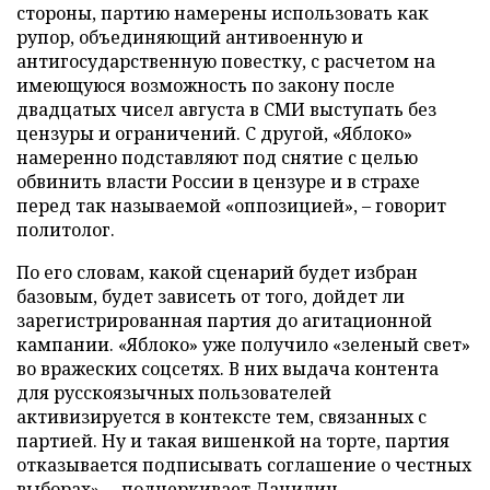
стороны, партию намерены использовать как
рупор, объединяющий антивоенную и
антигосударственную повестку, с расчетом на
имеющуюся возможность по закону после
двадцатых чисел августа в СМИ выступать без
цензуры и ограничений. С другой, «Яблоко»
намеренно подставляют под снятие с целью
обвинить власти России в цензуре и в страхе
перед так называемой «оппозицией», – говорит
политолог.
По его словам, какой сценарий будет избран
базовым, будет зависеть от того, дойдет ли
зарегистрированная партия до агитационной
кампании. «Яблоко» уже получило «зеленый свет»
во вражеских соцсетях. В них выдача контента
для русскоязычных пользователей
активизируется в контексте тем, связанных с
партией. Ну и такая вишенкой на торте, партия
отказывается подписывать соглашение о честных
выборах», – подчеркивает Данилин.