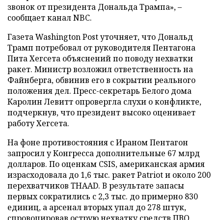
звонок от президента Дональда Трампа», –
сообщает канал NBC.
Газета Washington Post уточняет, что Дональд
Трамп потребовал от руководителя Пентагона
Пита Хегсета объяснений по поводу нехватки
ракет. Министр возложил ответственность на
Файнберга, обвинив его в сокрытии реального
положения дел. Пресс-секретарь Белого дома
Каролин Левитт опровергла слухи о конфликте,
подчеркнув, что президент высоко оценивает
работу Хегсета.
На фоне противостояния с Ираном Пентагон
запросил у Конгресса дополнительные 67 млрд
долларов. По оценкам CSIS, американская армия
израсходовала до 1,6 тыс. ракет Patriot и около 200
перехватчиков THAAD. В результате запасы
первых сократились с 2,3 тыс. до примерно 830
единиц, а арсенал вторых упал до 278 штук,
спровоцировав острую нехватку средств ПВО.