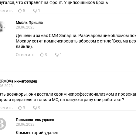
пугался, что отправят на фронт. У ципсошников бронь
ветить
5
1
Мысль Пришла
28.06.2023
Дешёвый замах СМИ Западни. Разочарование обломом по
Москву хотят компенсировать вбросом с стиле "Весьма вер
лайкли).
Ответить
3
1
SORMOVa нижегородец
06.2023
ять военкоры, они достали своим непрофессионализмом и провока
арили предателя и топили МО, на какую страну они работают?
ветить
3
9
Пользователь удален
28.06.2023
Комментарий удален