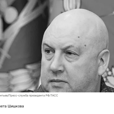
нтьев/Пресс-служба президента РФ/ТАСС
вета Шишкова