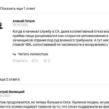
Показать еще 1 ответ
Алексей Петров
28.06.2023
Когда я начинал службу в СА, даже коллективный отказ во
приёма пищи расценивался как открытое неповиновение и 
зачинщиков отдание под суд военного трибунала. А тут не
главой ЧВК, сопоставимой по численности и вооружению с
ли не с Нового года поливает грязью руководство Минобор
на всю страну объявляет, что если они не выполнят его уль
Читать полностью
линию фронта по Артемовском! Но наш креативный главко
Ответить
2
2
промолчал(!) и тем самым спровоцировал неадекватного 
открытый мятеж. Или кто-то думает, что руководство МО, 
контрразведки и военной прокуратуры, которые были обяз
приняли к сведению, кто крышует «авторитетного» бизнесме
еще 2 ответа
знал или не знал Суровикин о предстоящем мятеже, всего 
чтобы отвести подозрения от главных виновников.
итрий Желвицкий
06.2023
теж продолжается, но теперь больше в Сети. Ушлenки поздно, но р
лее что хозяин надавал тумаков за то, что плохо поддержали во вр