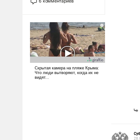
6 комментариев
стало обыденностью. Задача по
созданию такого корабля очень
сложна и амбициозна. Однако
и ее реализация радикально
поднимет наши боевые
возможности.
Су
28.