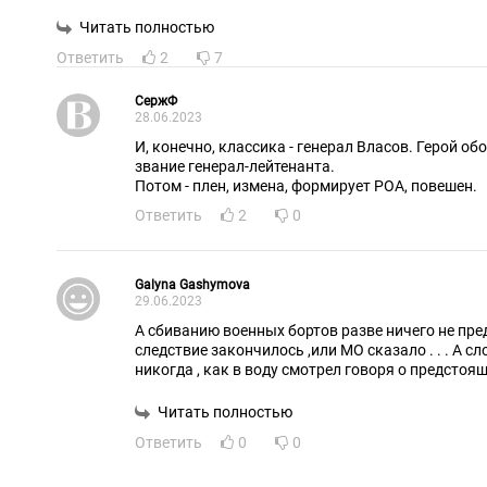
управление компанией. Либо система черезчр инетртна и б
формирует свое мнение о ситуации явно не "из многих исто
Читать полностью
находится в информационном пузыре.
Ответить
2
7
СержФ
28.06.2023
И, конечно, классика - генерал Власов. Герой о
звание генерал-лейтенанта.
Потом - плен, измена, формирует РОА, повешен.
Ответить
2
0
Galyna Gashymova
29.06.2023
А сбиванию военных бортов разве ничего не пр
следствие закончилось ,или МО сказало . . . А с
никогда , как в воду смотрел говоря о предстоя
Читать полностью
Ответить
0
0