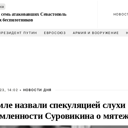
аса
 семь атаковавших Севастополь
НОВОС
х беспилотников
ПРЕЗИДЕНТ ПУТИН
ЕВРОСОЮЗ
АРМИЯ И ВООРУЖЕНИЕ
23, 14:02 •
НОВОСТИ ДНЯ
мле назвали спекуляцией слухи 
омленности Суровикина о мяте