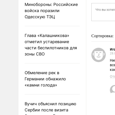
Минобороны: Российские
войска поразили
Одесскую ТЭЦ
Глава «Калашникова»
Сортировка:
отметил устаревание
части беспилотников для
Иго
зоны СВО
28.
Ни
вс
ка
Обмеление рек в
От
Германии обнажило
«камни голода»
Вучич объяснил позицию
Сербии после визита