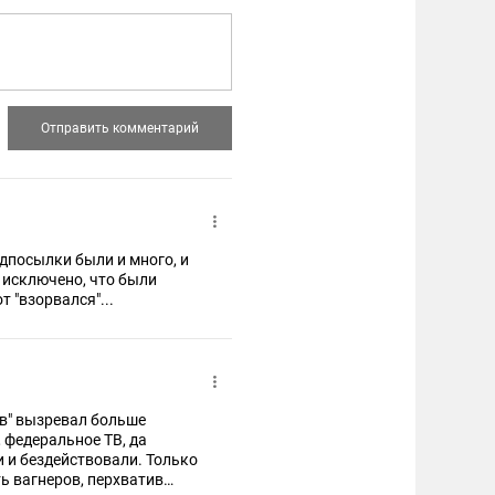
едпосылки были и много, и
е исключено, что были
т "взорвался"...
ыв" вызревал больше
 федеральное ТВ, да
и и бездействовали. Только
ь вагнеров, перхватив