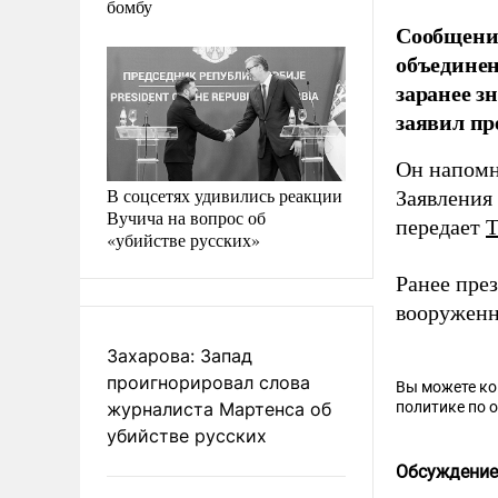
бомбу
Сообщени
объединен
заранее з
заявил пр
Он напомн
В соцсетях удивились реакции
Заявления
Вучича на вопрос об
передает
«убийстве русских»
Ранее пре
вооружен
Захарова: Запад
проигнорировал слова
Вы можете к
журналиста Мартенса об
политике по 
убийстве русских
Обсуждение