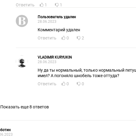
Ответить
1
1
Пользователь удален
28.06.2023
Комментарий удален
Ответить
0
2
VLADIMIR KURYUKIN
28.06.2023
Ну да ты нормальный, только нормальный петуш
имел? А погоняло шнобель тоже оттуда?
Ответить
0
0
Показать еще 8 ответов
бботин
06.2023