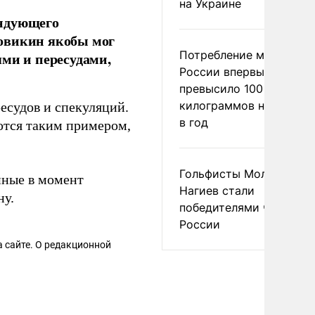
на Украине
андующего
ровикин якобы мог
Потребление мяса в
ями и пересудами,
России впервые
превысило 100
килограммов на челове
есудов и спекуляций.
в год
ются таким примером,
Гольфисты Молоканова
нные в момент
Нагиев стали
ну.
победителями чемпион
России
 сайте. О редакционной