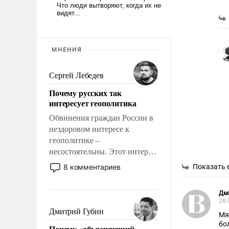
МНЕНИЯ
Сергей Лебедев
Почему русских так
интересует геополитика
Обвинения граждан России в
нездоровом интересе к
геополитике –
несостоятельны. Этот интерес
рационален и прагматичен. Он
8 комментариев
Показать 
обусловлен тысячелетним
опытом выживания в крайне
Дм
непростых условиях и
28.
фундаментальным знанием,
Дмитрий Губин
Мя
что мировая политика имеет
бо
Почему «объясняющий