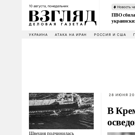
10 августа, понедельник
Новость ч
ПВО сбила
украински
УКРАИНА
АТАКА НА ИРАН
РОССИЯ И США
28 ИЮНЯ 20
В Кре
освед
Швеция подчинилась