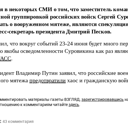
я в некоторых СМИ о том, что заместитель ком
ной группировкой российских войск Сергей Су
нать о вооруженном мятеже, являются спекуляци
есс-секретарь президента Дмитрий Песков.
ил, что вокруг событий 23-24 июня будет много пер
 о якобы осведомленности Суровикина как раз явля
ТАСС
.
зидент Владимир Путин заявил, что российские вое
ного мятежа
предотвратили
хаос и гражданскую вой
омментировать материалы газеты ВЗГЛЯД,
зарегистрировавшись
на
отношению к комментариям читайте
здесь
.
:
43
комментария