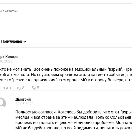
рь Коверя
06.2023
кто не мог знать. Все очень похоже на эмоциональный "взрыв". Пр
е об этом знали. Но спусковым крючком стали какие-то события, н
кие-то "резкие телодвижения" со стороны МО в сторону Вагнера, а то
ветить
8
5
Дмитрий
28.06.2023
Полностью согласен. Хотелось бы добавить, что этот "взр
месяца и вся страна за этим наблюдала. Только Сольовьев,
врочемь вся власть в целом - молчали о проблеме. Молчал
МО не бездействовало, по всей видимости, попыталь дожат