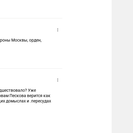
езинициативна, либо ВВП
чников", проще говоря,
бороны Москвы, орден,
едшествовало? Уже
ловам Пескова верится как
щих домыслах и .пересудах