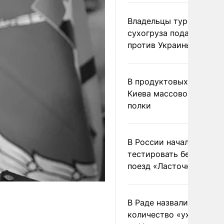
Владельцы турецкого
сухогруза подадут иск
против Украины в Гаагу
В продуктовых магазин
Киева массово опустел
полки
В России начали
тестировать беспилотн
поезд «Ласточка»
В Раде назвали
количество «ухилянтов