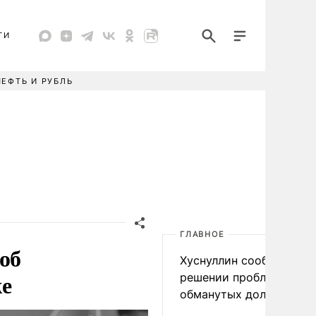
ТИ
НЕФТЬ И РУБЛЬ
ГЛАВНОЕ
об
Хуснуллин сообщил о
же
решении проблемы
обманутых дольщиков