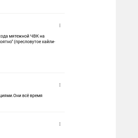
хода мятежной ЧВК на
оятно" (пресловутое хaйли-
циями.Они всё время