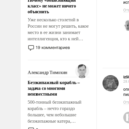
свойство заявляться на порог
ис
класс» не может ничего
нашего дома.
От
объяснить
Уже несколько столетий в
России не могут решить, какое
место в ее жизни занимает
интеллигенция, кто к ней
принадлежит, а кого из нее
19 комментариев
исключили с правом
восстановления и без оного. И
чем она отличается от просто
образованных людей. Иногда
Александр Тимохин
казалось, что эти вопросы
iz
Безэкипажный корабль –
28.
решены раз и навсегда, но –
задача со многими
нет, не решены.
оп
неизвестными
пи
500-тонный безэкипажный
От
корабль – нечто гораздо
большее, чем небольшие
безэкипажные катера,
применение которых уже