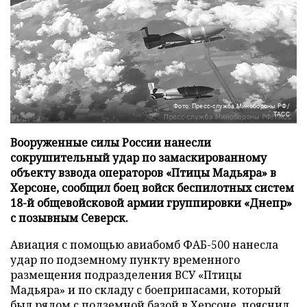
Фото: Пресс-служба Минобороны РФ/
ТАСС
Вооруженные силы России нанесли
сокрушительный удар по замаскированному
объекту взвода операторов «Птицы Мадьяра» в
Херсоне, сообщил боец войск беспилотных систем
18-й общевойсковой армии группировки «Днепр»
с позывным Северск.
Авиация с помощью авиабомб ФАБ-500 нанесла
удар по подземному пункту временного
размещения подразделения ВСУ «Птицы
Мадьяра» и по складу с боеприпасами, который
был рядом с подземной базой в Херсоне, пояснил