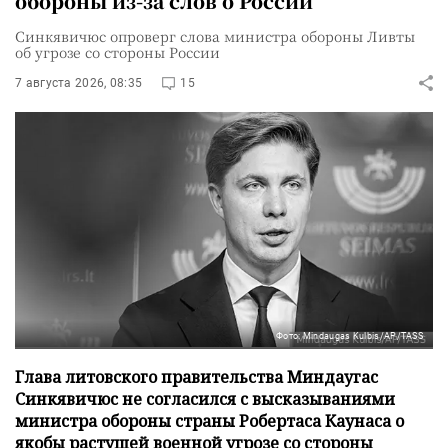
обороны из-за слов о России
Синкявичюс опроверг слова министра обороны Ливты
об угрозе со стороны России
7 августа 2026, 08:35
15
Фото: Mindaugas Kulbis/AP/TASS
Глава литовского правительства Миндаугас
Синкявичюс не согласился с высказываниями
министра обороны страны Робертаса Каунаса о
якобы растущей военной угрозе со стороны