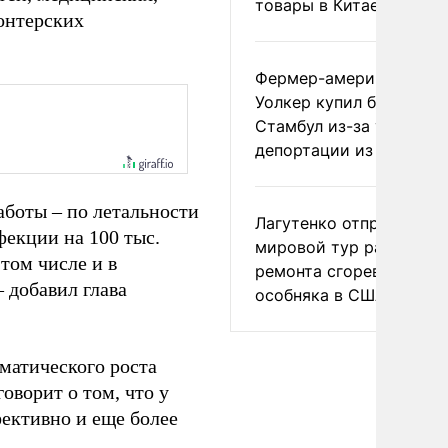
товары в Китае
онтерских
Фермер-американец
Уолкер купил билет в
Стамбул из-за угрозы
депортации из России
аботы – по летальности
Лагутенко отправился в
фекции на 100 тыс.
мировой тур ради
том числе и в
ремонта сгоревшего
 добавил глава
особняка в США
аматического роста
говорит о том, что у
фективно и еще более