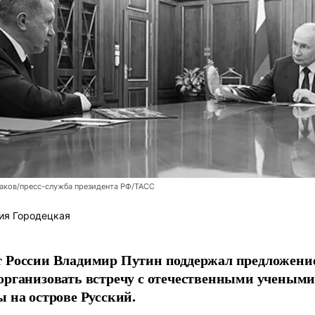
аков/пресс-служба президента РФ/ТАСС
ия Городецкая
т России Владимир Путин поддержал предложени
организовать встречу с отечественными учены
ы на острове Русский.