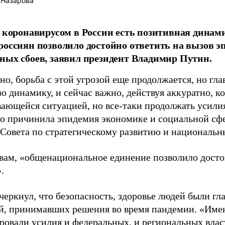
 Назарова
с коронавирусом в России есть позитивная дина
россиян позволило достойно ответить на вызов эп
ных сбоев, заявил президент Владимир Путин.
но, борьба с этой угрозой еще продолжается, но гл
 динамику, и сейчас важно, действуя аккуратно, ко
вающейся ситуацией, но все-таки продолжать усили
то причинила эпидемия экономике и социальной сфе
 Совета по стратегическому развитию и национальн
овам, «общенациональное единение позволило досто
.
черкнул, что безопасность, здоровье людей были г
ей, принимавших решения во время пандемии. «Име
ровали усилия и федеральных, и региональных влас