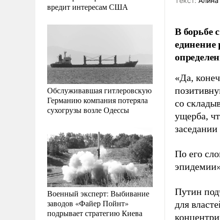
Tекст:
Алина
вредит интересам США
В борьбе 
единение 
определен
«Да, конеч
Обслуживавшая гитлеровскую
позитивную
Германию компания потеряла
со склады
сухогрузы возле Одессы
ущерба, ч
заседании
По его сл
эпидемии»
Путин под
Военный эксперт: Выбивание
заводов «Файер Пойнт»
для власт
подрывает стратегию Киева
концентри