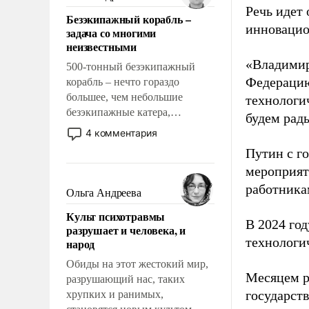
казалось, что эти вопросы
Речь идет 
Безэкипажный корабль –
решены раз и навсегда, но –
инновацио
задача со многими
нет, не решены.
неизвестными
«Владимир
500-тонный безэкипажный
Федерацию
корабль – нечто гораздо
большее, чем небольшие
технологи
безэкипажные катера,
будем рады
применение которых уже
4 комментария
стало обыденностью. Задача по
Путин с г
созданию такого корабля очень
мероприят
сложна и амбициозна. Однако
работника
и ее реализация радикально
Ольга Андреева
поднимет наши боевые
Культ психотравмы
возможности.
В 2024 го
разрушает и человека, и
технологи
народ
Обиды на этот жестокий мир,
Месяцем р
разрушающий нас, таких
государст
хрупких и ранимых,