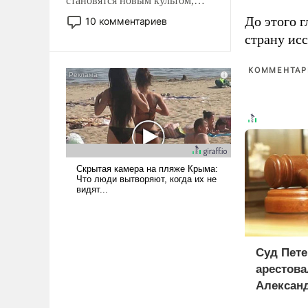
становятся новым культом,
постепенно вытесняя и
До этого г
10 комментариев
отменяя традиционное
страну исс
требование к человеку – быть
мужественным и твердым под
КОММЕНТАРИ
ударами судьбы, брать на себя
ответственность, помогать
слабым, идти вперед и
адаптироваться.
Суд Пете
арестова
Алексан