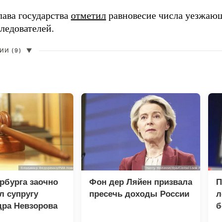
лава государства
отметил
равновесие числа уезжаю
ледователей.
И (9)
▼
рбурга заочно
Фон дер Ляйен призвала
П
л супругу
пресечь доходы России
л
дра Невзорова
б