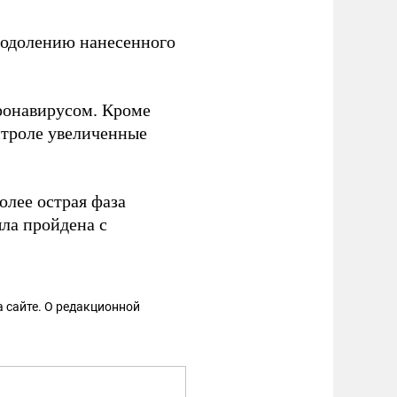
еодолению нанесенного
ронавирусом. Кроме
нтроле увеличенные
более острая фаза
ыла пройдена с
 сайте. О редакционной