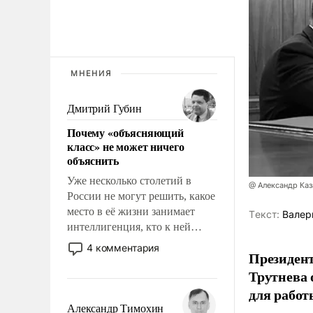
МНЕНИЯ
Дмитрий Губин
Почему «объясняющий
класс» не может ничего
объяснить
Уже несколько столетий в
@ Александр Каз
России не могут решить, какое
место в её жизни занимает
Tекст:
Валер
интеллигенция, кто к ней
принадлежит, а кого из неё
4 комментария
Президен
исключили с правом
Трутнева 
восстановления и без оного. И
чем она отличается от просто
для работ
образованных людей. Иногда
Александр Тимохин