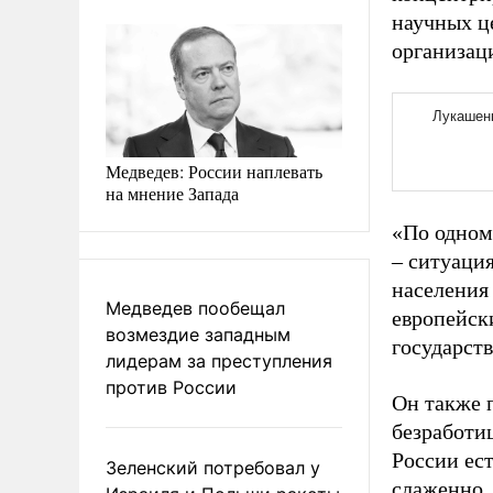
научных ц
организац
Медведев: России наплевать
на мнение Запада
«По одном
– ситуаци
населения 
Медведев пообещал
европейски
возмездие западным
государств
лидерам за преступления
против России
Он также п
безработиц
России ес
Зеленский потребовал у
слаженно.