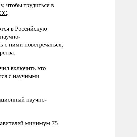
у, чтобы трудиться в
СС
.
тся в Российскую
научно-
ь с ними повстречаться,
рства.
учил включить это
тся с научными
вационный научно-
тавителей минимум 75