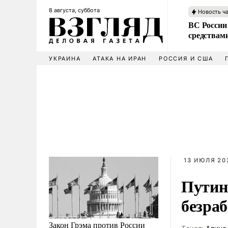
8 августа, суббота
Новость ч
ВС России 
средствам
УКРАИНА
АТАКА НА ИРАН
РОССИЯ И США
13 ИЮЛЯ 202
Путин:
безра
Закон Грэма против России