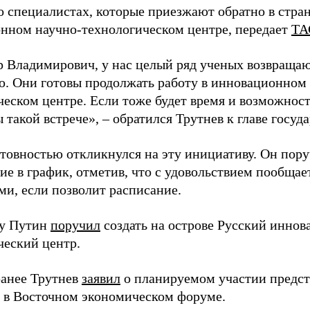
о специалистах, которые приезжают обратно в стран
нном научно-технологическом центре, передает
ТА
 Владимирович, у нас целый ряд ученых возвращаю
. Они готовы продолжать работу в инновационном 
ческом центре. Если тоже будет время и возможност
 такой встрече», – обратился Трутнев к главе госуда
отовностью откликнулся на эту инициативу. Он пор
ие в график, отметив, что с удовольствием пообщае
ми, если позволит расписание.
ду Путин
поручил
создать на острове Русский инно
ческий центр.
анее Трутнев
заявил
о планируемом участии предс
в в Восточном экономическом форуме.