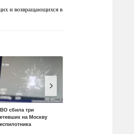
щих и возвращающихся в
ВО сбила три
В Болгарии взорвался
етевших на Москву
влетевший в страну из
еспилотника
Румынии беспилотник