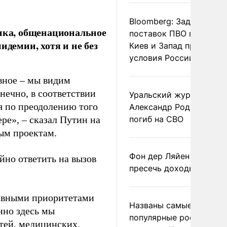
Bloomberg: Задержка
мика, общенациональное
поставок ПВО вынудит
идемии, хотя и не без
Киев и Запад принять
условия России
авное – мы видим
нечно, в соответствии
Уральский журналист
я по преодолению того
Александр Родионов
ре», – сказал Путин на
погиб на СВО
ым проектам.
Фон дер Ляйен призвал
йно ответить на вызов
пресечь доходы России
лавными приоритетами
Названы самые
нно здесь мы
популярные российски
тей, медицинских,