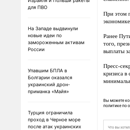
Израиля и Польши ракеты
для ПВО
При этом 
экономике
На Западе выдвинули
новые идеи по
Ранее Пут
замороженным активам
того, пре
России
выплаты з
Пресс-сек
Упавшим БПЛА в
кризиса в 
Болгарии оказался
минималь
украинский дрон-
приманка «Майя»
Вы можете к
политике по 
Турция ограничила
проход в Черное море
после атак украинских