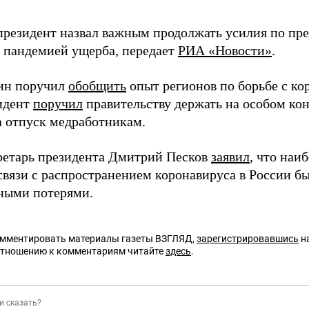
президент назвал важным продолжать усилия по пр
 пандемией ущерба, передает
РИА «Новости»
.
ин поручил
обобщить
опыт регионов по борьбе с ко
зидент
поручил
правительству держать на особом ко
а отпуск медработникам.
ретарь президента Дмитрий Песков
заявил
, что наи
связи с распространением коронавируса в России б
ными потерями.
омментировать материалы газеты ВЗГЛЯД,
зарегистрировавшись
на
отношению к комментариям читайте
здесь
.