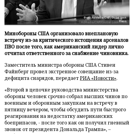
Фото: AdMedia/CNP/Global Look
Press
Минобороны США организовало внеплановую
встречу из-за критического истощения арсеналов
ПВО после того, как американский лидер лично
отчитал ответственного за снабжение чиновника.
Заместитель министра обороны США Стивен
Файнберг провел экстренное совещание из-за
дефицита снарядов, передает
РИА «Новости»
.
«Второй в цепочке руководства министерства
обороны человек срочно собрал высших чинов по
военным и оборонным закупкам на встречу в
пятницу вечером, чтобы обсудить пути быстрого
реагирования на недостатку американских
боеприпасов, - после того как он получил гневный
звонок от президента Дональда Трампа», –