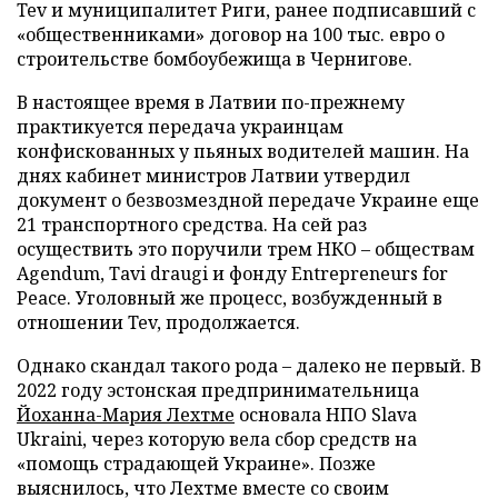
Tev и муниципалитет Риги, ранее подписавший с
«общественниками» договор на 100 тыс. евро о
строительстве бомбоубежища в Чернигове.
В настоящее время в Латвии по-прежнему
практикуется передача украинцам
конфискованных у пьяных водителей машин. На
днях кабинет министров Латвии утвердил
документ о безвозмездной передаче Украине еще
21 транспортного средства. На сей раз
осуществить это поручили трем НКО – обществам
Agendum, Tavi draugi и фонду Entrepreneurs for
Peace. Уголовный же процесс, возбужденный в
отношении Tev, продолжается.
Однако скандал такого рода – далеко не первый. В
2022 году эстонская предпринимательница
Йоханна-Мария Лехтме
основала НПО Slava
Ukraini, через которую вела сбор средств на
«помощь страдающей Украине». Позже
выяснилось, что Лехтме вместе со своим