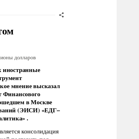
том
лионы долларов
х иностранные
струмент
кое мнение высказал
нт Финансового
рошедшем в Москве
ований (ЭИСИ) «ЕДГ–
алитика» .
является консолидация