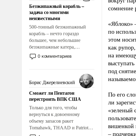
вокруг па
ответственность, помогать
Безэкипажный корабль –
слабым, идти вперед и
сомнение 
задача со многими
адаптироваться.
неизвестными
«Яблоко» 
500-тонный безэкипажный
по исполь
корабль – нечто гораздо
этом носи
большее, чем небольшие
как рупор
безэкипажные катера,
применение которых уже
на имеющу
0 комментариев
стало обыденностью. Задача по
выступать
созданию такого корабля очень
под снятие
сложна и амбициозна. Однако
называемо
и ее реализация радикально
Борис Джерелиевский
поднимет наши боевые
Сможет ли Пентагон
возможности.
По его сло
перестроить ВПК США
ли зареги
Только для того, чтобы
«зеленый 
вернуться к довоенному
пользовате
объему запасов ракет
вишенкой 
Tomahawk, THAAD и Patriot
– подчерк
США потребуется более трех