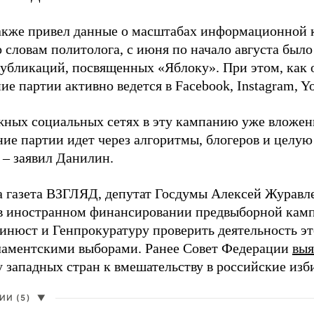
акже привел данные о масштабах информационной 
о словам политолога, с июня по начало августа был
 публикаций, посвященных «Яблоку». При этом, как
е партии активно ведется в Facebook, Instagram, Y
жных социальных сетях в эту кампанию уже вложе
ие партии идет через алгоритмы, блогеров и целу
 – заявил Данилин.
а газета ВЗГЛЯД, депутат Госдумы Алексей Журавл
в иностранном финансировании предвыборной кам
нюст и Генпрокуратуру проверить деятельность э
ламентскими выборами. Ранее Совет Федерации
выя
у западных стран к вмешательству в российские изб
И (5)
▼