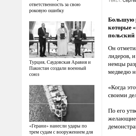
Tекст:
Серге
ответственность за свою
роковую ошибку
Большую 
которые «
польский 
Он отмети
лидеров, и
Турция, Саудовская Аравия и
немцы раз
Пакистан создали военный
медведю н
союз
«Когда это
своими дел
По его ут
желающие 
«Герани» нанесли удары по
демонстра
трем судам с вооружением для