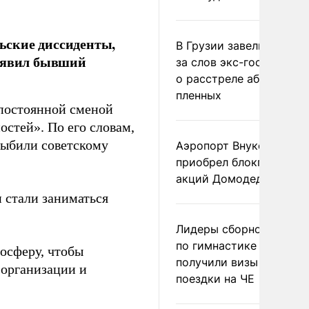
ьские диссиденты,
В Грузии завели дело и
заявил бывший
за слов экс-госминист
о расстреле абхазских
пленных
 постоянной сменой
остей». По его словам,
выбили советскому
Аэропорт Внуково
приобрел блокпакет
акций Домодедово
и стали заниматься
Лидеры сборной Росси
по гимнастике не
осферу, чтобы
получили визы для
 организации и
поездки на ЧЕ