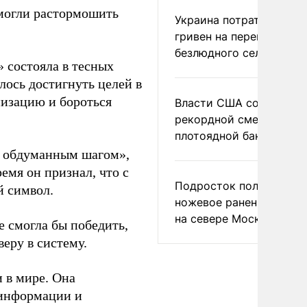
смогли растормошить
Украина потратила 1 мл
гривен на переименова
безлюдного села
» состояла в тесных
лось достигнуть целей в
низацию и бороться
Власти США сообщили 
рекордной смертности 
плотоядной бактерии
ь обдуманным шагом»,
емя он признал, что с
Подросток получил
й символ.
ножевое ранение в дра
на севере Москвы
е смогла бы победить,
еру в систему.
 в мире. Она
 информации и