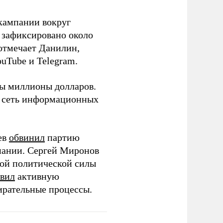
кампании вокруг
о зафиксировано около
 отмечает Данилин,
ouTube и Telegram.
ны миллионы долларов.
ю сеть информационных
ев
обвинил
партию
пании. Сергей Миронов
той политической силы
вил
активную
ирательные процессы.