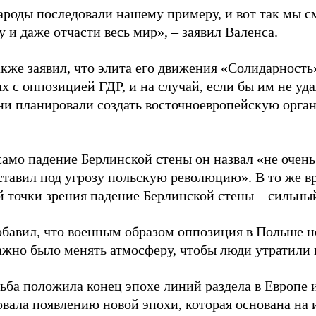
ароды последовали нашему примеру, и вот так мы 
 и даже отчасти весь мир», – заявил Валенса.
кже заявил, что элита его движения «Солидарность
 с оппозицией ГДР, и на случай, если бы им не уда
ни планировали создать восточноевропейскую орга
само падение Берлинской стены он назвал «не очен
ставил под угрозу польскую революцию». В то же вр
й точки зрения падение Берлинской стены – сильны
обавил, что военным образом оппозиция в Польше н
ажно было менять атмосферу, чтобы люди утратили в
ьба положила конец эпохе линий раздела в Европе и
овала появлению новой эпохи, которая основана на