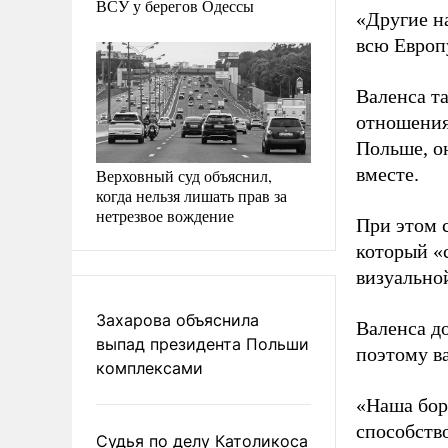
ВСУ у берегов Одессы
«Другие н
всю Европу
Валенса та
отношениях
Польше, о
вместе.
Верховный суд объяснил,
когда нельзя лишать прав за
нетрезвое вождение
При этом 
который «
визуально
Захарова объяснила
Валенса д
выпад президента Польши
поэтому в
комплексами
«Наша бор
способств
Судья по делу Католикоса