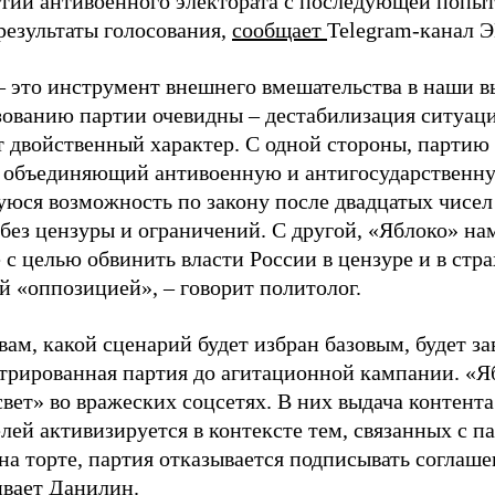
ртии антивоенного электората с последующей попыт
результаты голосования,
сообщает
Telegram-канал 
– это инструмент внешнего вмешательства в наши в
зованию партии очевидны – дестабилизация ситуаци
т двойственный характер. С одной стороны, партию
, объединяющий антивоенную и антигосударственну
юся возможность по закону после двадцатых чисел
 без цензуры и ограничений. С другой, «Яблоко» н
 с целью обвинить власти России в цензуре и в стра
й «оппозицией», – говорит политолог.
вам, какой сценарий будет избран базовым, будет за
стрированная партия до агитационной кампании. «Я
свет» во вражеских соцсетях. В них выдача контент
лей активизируется в контексте тем, связанных с па
на торте, партия отказывается подписывать соглаше
ивает Данилин.