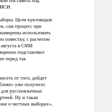
кой поставить под
ЭИСИ.
ыборы. Цели кукловодов
и, сам процесс при
 намерены использовать
ю повестку, с расчетом
 августа в СМИ
амеренно подставляют
хе перед так
висеть от того, дойдет
блоко» уже получило
а для русскоязычных
ртией. Ну и такая
ние о честных выборах»,