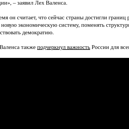
ии», – заявил Лех Валенса.
емя он считает, что сейчас страны достигли границ 
 новую экономическую систему, поменять структу
ствовать демократию.
 Валенса также
подчеркнул важность
России для все