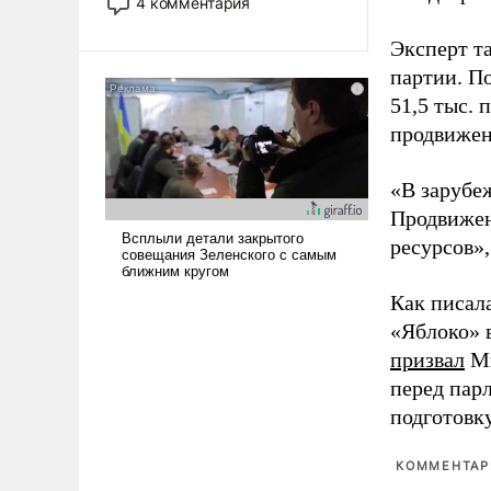
4 комментария
лет. Даже небольшая война с
Ираном опустошила
Эксперт т
американские арсеналы.
партии. П
Сложившаяся ситуация
51,5 тыс.
означает многолетний период
продвижени
уязвимости США, например,
перед Китаем.
«В зарубе
Продвижен
ресурсов»,
Как писал
«Яблоко» 
призвал
Ми
перед пар
подготовк
КОММЕНТАРИ