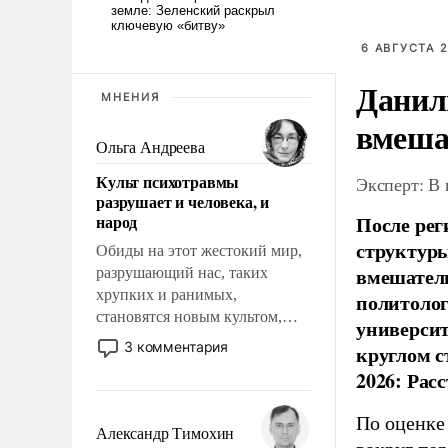
6 АВГУСТА 2
Данил
МНЕНИЯ
вмеша
Ольга Андреева
Культ психотравмы
Эксперт: В
разрушает и человека, и
народ
После рег
структуры
Обиды на этот жестокий мир,
вмешатель
разрушающий нас, таких
хрупких и ранимых,
политолог
становятся новым культом,
универси
постепенно вытесняя и
3 комментария
круглом с
отменяя традиционное
2026: Рас
требование к человеку – быть
мужественным и твердым под
По оценке
ударами судьбы, брать на себя
Александр Тимохин