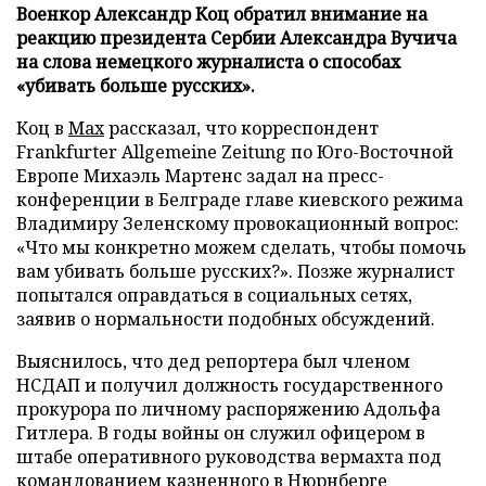
Военкор Александр Коц обратил внимание на
реакцию президента Сербии Александра Вучича
на слова немецкого журналиста о способах
«убивать больше русских».
Коц в
Мах
рассказал, что корреспондент
Frankfurter Allgemeine Zeitung по Юго-Восточной
Европе Михаэль Мартенс задал на пресс-
конференции в Белграде главе киевского режима
Владимиру Зеленскому провокационный вопрос:
«Что мы конкретно можем сделать, чтобы помочь
вам убивать больше русских?». Позже журналист
попытался оправдаться в социальных сетях,
заявив о нормальности подобных обсуждений.
Выяснилось, что дед репортера был членом
НСДАП и получил должность государственного
прокурора по личному распоряжению Адольфа
Гитлера. В годы войны он служил офицером в
штабе оперативного руководства вермахта под
командованием казненного в Нюрнберге