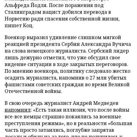
Альфреда Йодля. После поражения под
Сталинградом нацист добился перевода в
Норвегию ради спасения собственной жизни,
пишет Коц.
Военкор выразил удивление слишком мягкой
реакцией президента Сербии Александра Вучича
на слова немецкого журналиста. Сербский лидер
лишь дежурно отметил, что уже обсудил свое
видение ситуации в ходе закрытых переговоров.
По мнению военкора, политику следовало жестко
осадить журналиста, напомнив о 27 млн убитых
фашистами советских граждан во время Великой
Отечественной войны.
В свою очередь журналист Андрей Медведев
напомнил
: «Есть такая иллюзия, что после войны
все-все немцы страшно покаялись за военные
преступления режима», но в реальности «большая
часть просто затаились, поглубже запрятав
досаду и обиду из-за того, что не получилось у