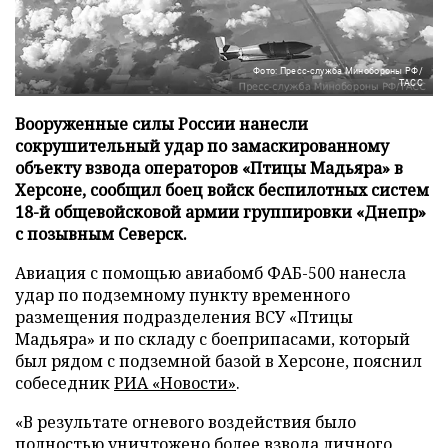
Фото: Пресс-служба Минобороны РФ/
ТАСС
Вооруженные силы России нанесли
сокрушительный удар по замаскированному
объекту взвода операторов «Птицы Мадьяра» в
Херсоне, сообщил боец войск беспилотных систем
18-й общевойсковой армии группировки «Днепр»
с позывным Северск.
Авиация с помощью авиабомб ФАБ-500 нанесла
удар по подземному пункту временного
размещения подразделения ВСУ «Птицы
Мадьяра» и по складу с боеприпасами, который
был рядом с подземной базой в Херсоне, пояснил
собеседник
РИА «Новости»
.
«В результате огневого воздействия было
полностью уничтожено более взвода личного