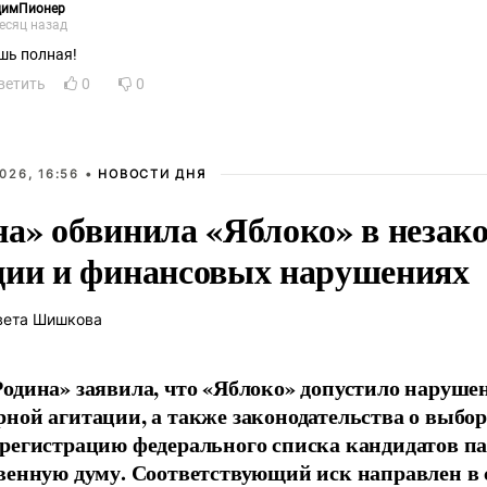
димПионер
есяц назад
шь полная!
ветить
0
0
026, 16:56 •
НОВОСТИ ДНЯ
на» обвинила «Яблоко» в незак
ции и финансовых нарушениях
вета Шишкова
одина» заявила, что «Яблоко» допустило наруше
ной агитации, а также законодательства о выбор
регистрацию федерального списка кандидатов па
венную думу. Соответствующий иск направлен в с