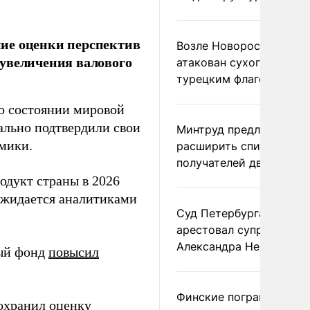
ие оценки перспектив
Возле Новороссийска
 увеличения валового
атакован сухогруз под
турецким флагом
о состоянии мировой
ально подтвердили свои
Минтруд предложил
мики.
расширить список
получателей двух пенс
одукт страны в 2026
ожидается аналитиками
Суд Петербурга заочно
арестовал супругу
Александра Невзорова
ный фонд
повысил
Финские пограничники
охранил
оценку