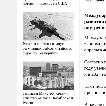
Tекст:
Денис
потеряли надежду на США
Междунаро
развития 
внутренне
Междунаро
Росатом сообщил о запуске
экономики
регулярных рейсов китайских
апрельски
судов по Севморпути
Согласно 
году увел
и в 2027 го
Как писал
прогноз по
Замглавы Минстроя сравнил
качество жилья в Нью-Йорке и
России
В начале 