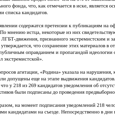
ного фонда, что, как отмечается в иске, является 
ии списка кандидатов.
аявлении содержатся претензии к публикациям на о
 По мнению истца, некоторые из них свидетельству
 ЛГБТ-движения, признанного экстремистским и з
 утверждается, что сохранение этих материалов в о
«публичным оправданием и пропагандой идеологии 
ал экстремистской».
просов агитации, «Родина» указала на нарушения, 
ыли допущены еще на этапе выдвижения кандидатов. 
 что у 218 из 269 кандидатов уведомления об отсу
активов были подписаны до проведения предвыборног
разом, на момент подписания уведомлений 218 чело
ми кандидатами на съезде. Непосредственно в дни 