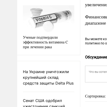
увеличени
Финансов
диапазоне
Ученые подтвердили
Вы можете к
эффективность витамина C
политике по 
при лечении рака
Обсуждение
На Украине уничтожили
крупнейший склад
средств защиты Delta Plus
Сортировка:
Сенат США одобрил
ужесточение санкций