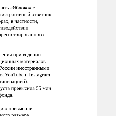
нять «Яблоко» с
инистративный ответчик
ах, в частности,
тиводействии
зарегистрированного
шения при ведении
ационных материалов
в России иностранными
я YouTube и Instagram
ганизацией).
густа превысила 55 млн
фонда.
ацию превысили
ного размера