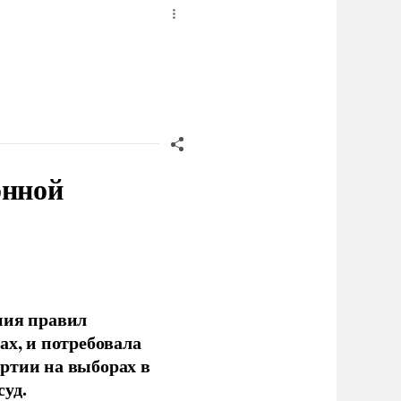
онной
ния правил
ах, и потребовала
ртии на выборах в
уд.