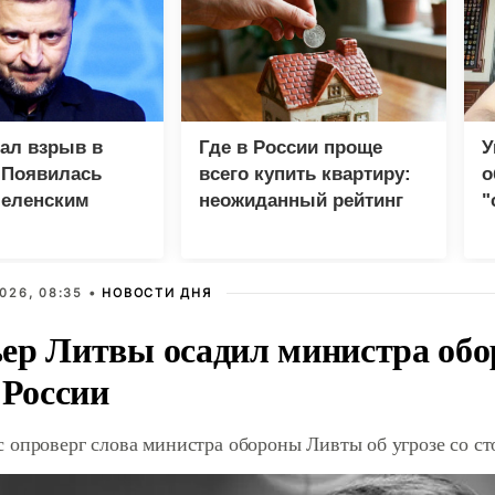
зал взрыв в
Где в России проще
У
 Появилась
всего купить квартиру:
о
Зеленским
неожиданный рейтинг
"
с
026, 08:35 •
НОВОСТИ ДНЯ
ер Литвы осадил министра обо
 России
 опроверг слова министра обороны Ливты об угрозе со с