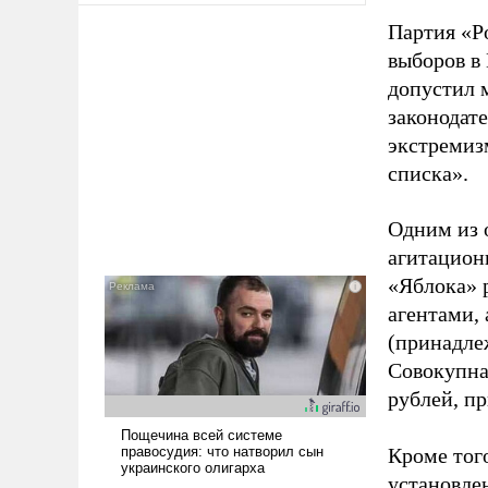
Партия «Р
выборов в
допустил 
законодат
экстремиз
списка».
Одним из 
агитацион
«Яблока» 
агентами,
(принадле
Совокупная
рублей, пр
Кроме тог
установле