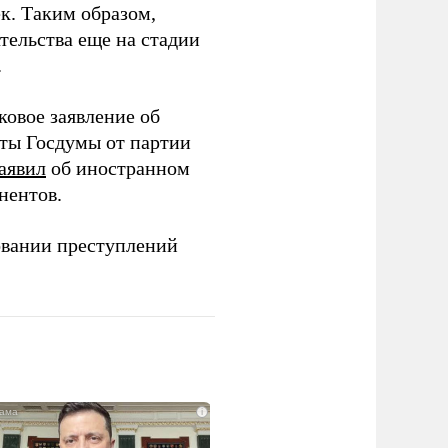
ек. Таким образом,
тельства еще на стадии
.
ковое заявление об
аты Госдумы от партии
аявил
об иностранном
нентов.
овании преступлений
i