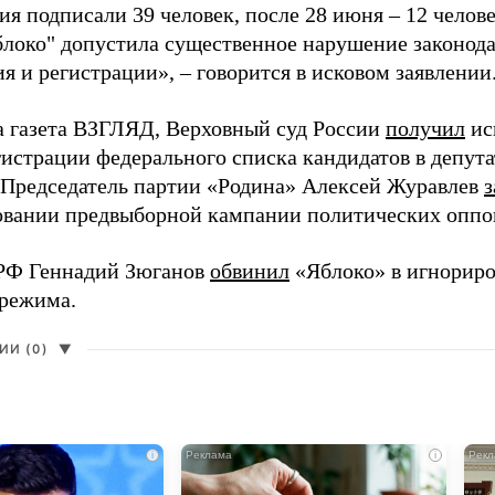
я подписали 39 человек, после 28 июня – 12 челов
блоко" допустила существенное нарушение законода
 и регистрации», – говорится в исковом заявлении
а газета ВЗГЛЯД, Верховный суд России
получил
ис
гистрации федерального списка кандидатов в депут
 Председатель партии «Родина» Алексей Журавлев
з
вании предвыборной кампании политических оппо
РФ Геннадий Зюганов
обвинил
«Яблоко» в игнорир
 режима.
И (0)
▼
i
i