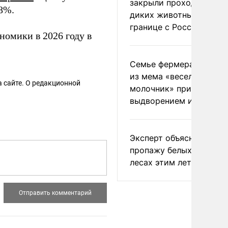
закрыли проходы для
,8%.
диких животных на
границе с Россией
номики в 2026 году в
Семье фермера Уолкер
из мема «веселый
 сайте. О редакционной
молочник» пригрозили
выдворением из Росси
Эксперт объяснил
пропажу белых грибов 
лесах этим летом