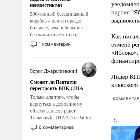
адаптироваться.
уведомлени
неизвестными
партия "Я
500-тонный безэкипажный
выдвижения
корабль – нечто гораздо
большее, чем небольшие
безэкипажные катера,
Как писал
применение которых уже
отмене ре
1 комментарий
стало обыденностью. Задача по
«Яблоко».
созданию такого корабля очень
финансиро
сложна и амбициозна. Однако
и ее реализация радикально
Борис Джерелиевский
поднимет наши боевые
Лидер КП
Сможет ли Пентагон
возможности.
киевского
перестроить ВПК США
Только для того, чтобы
КОММЕНТАРИ
вернуться к довоенному
объему запасов ракет
Tomahawk, THAAD и Patriot
США потребуется более трех
6 комментариев
лет. Даже небольшая война с
Ираном опустошила