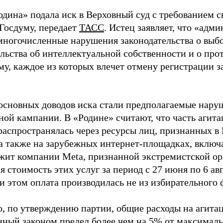
одина» подала иск в Верховный суд с требованием с
 Госдуму, передает
ТАСС
. Истец заявляет, что «адм
многочисленные нарушения законодательства о выбор
ельства об интеллектуальной собственности и о про
му, каждое из которых влечет отмену регистрации 
основных доводов иска стали предполагаемые нару
ной кампании. В «Родине» считают, что часть агит
распространялась через ресурсы лиц, признанных 
 а также на зарубежных интернет-площадках, включа
жит компании Meta, признанной экстремистской ор
 стоимость этих услуг за период с 27 июня по 6 ав
и этом оплата производилась не из избирательного 
о, по утверждению партии, общие расходы на агит
нный законом предел более чем на 5% от максималь