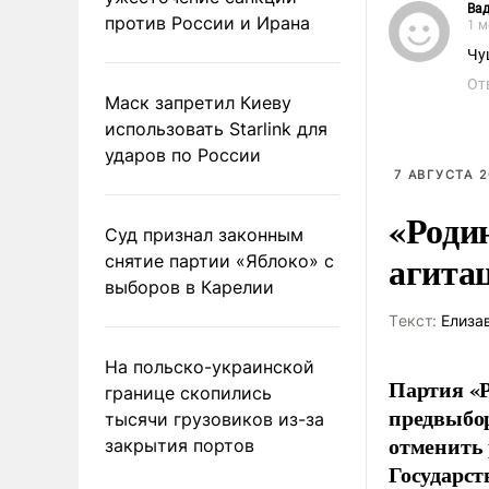
Ва
против России и Ирана
1 м
Чу
От
Маск запретил Киеву
использовать Starlink для
ударов по России
7 АВГУСТА 2
«Роди
Суд признал законным
агита
снятие партии «Яблоко» с
выборов в Карелии
Tекст:
Елиза
На польско-украинской
Партия «Р
границе скопились
предвыбор
тысячи грузовиков из-за
отменить 
закрытия портов
Государст