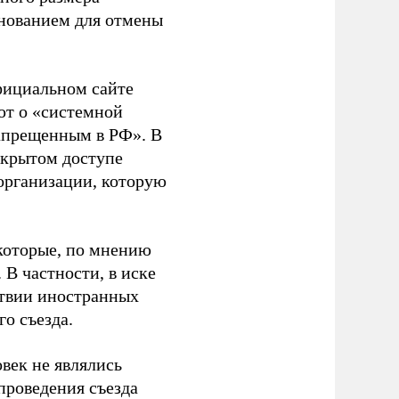
основанием для отмены
фициальном сайте
ют о «системной
апрещенным в РФ». В
ткрытом доступе
организации, которую
которые, по мнению
В частности, в иске
тствии иностранных
о съезда.
век не являлись
проведения съезда