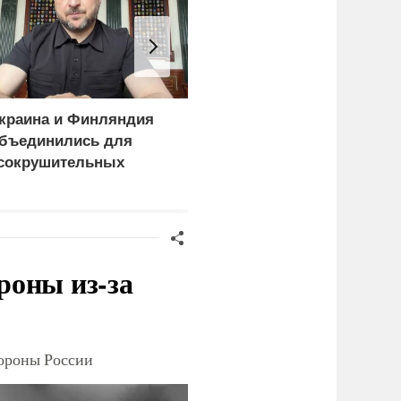
краина и Финляндия
Пощечина всей системе
бъединились для
правосудия: что
сокрушительных
натворил сын
анкций" против России
украинского олигарха
роны из-за
тороны России