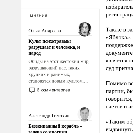
избиратель
регистрац
МНЕНИЯ
Также в з
Ольга Андреева
«Яблока».
Культ психотравмы
поддержке
разрушает и человека, и
народ
документе
является 
Обиды на этот жестокий мир,
суд призн
разрушающий нас, таких
хрупких и ранимых,
становятся новым культом,
Помимо во
постепенно вытесняя и
6 комментариев
партии, б
отменяя традиционное
говорится,
требование к человеку – быть
счетов и 
мужественным и твердым под
ударами судьбы, брать на себя
Александр Тимохин
ответственность, помогать
«Таким об
Безэкипажный корабль –
слабым, идти вперед и
выдвинуты
задача со многими