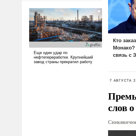
американские арсеналы.
Сложившаяся ситуация
означает многолетний период
уязвимости США, например,
перед Китаем.
Кто зака
Монако?
связь с 
7 АВГУСТА 2
Премь
слов о
Синкявичюс