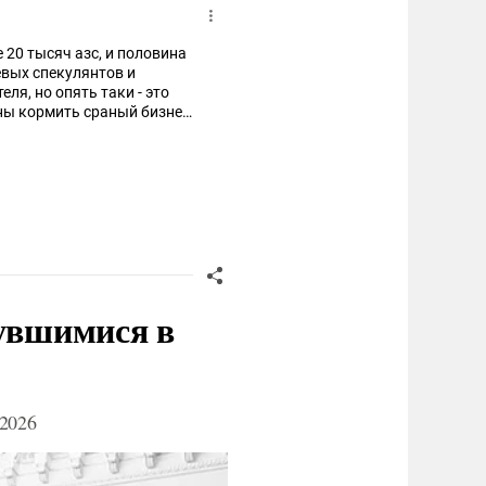
 20 тысяч азс, и половина
ля, но опять таки - это
жны кормить cрaный бизнес
нувшимися в
2026