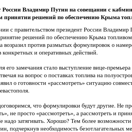
 России Владимир Путин на совещании с кабмин
м принятии решений по обеспечению Крыма топ
нии с правительством президент России Владимир 
принятие решений по обеспечению Крыма топливом
ва возразил против размытых формулировок о намер
в конкретных и оперативных действий.
ля его замечания стало выступление вице-премьера
отвечая на вопрос о поставках топлива на полуостр
заявил о готовности «рассмотреть» ситуацию совмес
евастополя.
договоримся, что формулировки будут другие. Не пр
ть», не просто «рассмотреть», а рассмотреть и при
е надо затягивать. Хорошо? Тем более возможности т
тин, подчеркнув необходимость безотлагательных ме