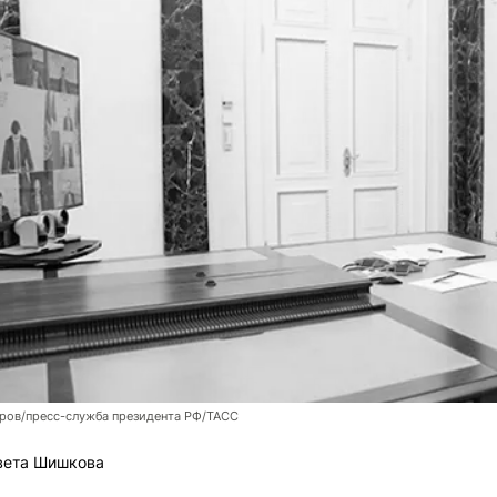
оров/пресс-служба президента РФ/ТАСС
вета Шишкова