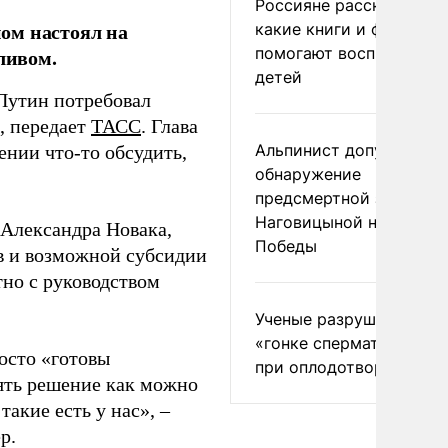
Россияне рассказали,
ом настоял на
какие книги и фильмы
помогают воспитывать
ливом.
детей
Путин потребовал
, передает
ТАСС
. Глава
Альпинист допустил
ении что-то обсудить,
обнаружение
предсмертной записки
Наговицыной на пике
 Александра Новака,
Победы
ов и возможной субсидии
тно с руководством
Ученые разрушили миф
«гонке сперматозоидов
осто «готовы
при оплодотворении
нять решение как можно
акие есть у нас», –
р.