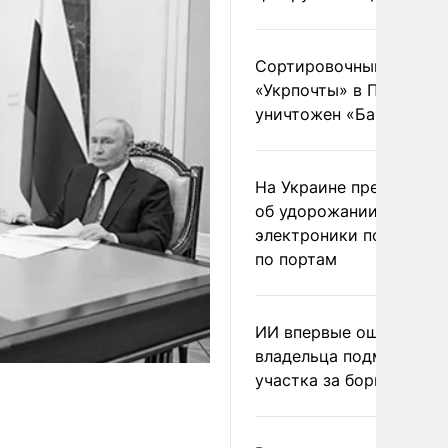
Сортировочный пункт
«Укрпочты» в Павлогра
уничтожен «Бандероль
На Украине предупреди
об удорожании китайс
электроники после уда
по портам
ИИ впервые оштрафова
владельца подмосковн
участка за борщевик