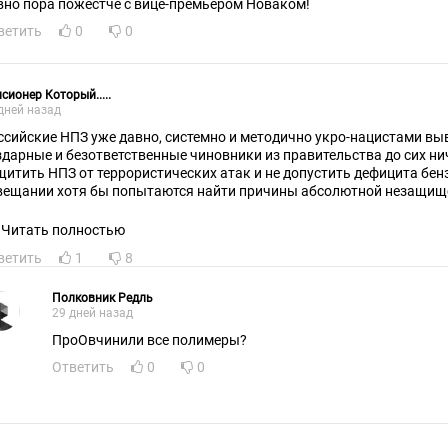
давно пора пожестче с вице-премьером Новаком!
ветить
0
0
сионер Который.....
дней назад
ссийские НПЗ уже давно, системно и методично укро-нацистами выв
здарные и безответственные чиновники из правительства до сих ни
щитить НПЗ от террористических атак и не допустить дефицита бенз
ещании хотя бы попытаются найти причины абсолютной незащищенности на
одно виновных, постараются обсудиь, найти или разработать мето
добного я не услышал, т.е.наши НПЗ продолжат оставаться безза
Читать полностью
средоточение НПЗ и строительство большего количества мелких по всей стране, в каждый
ветить
1
8
ластной город, напрашивалось еще с начала СВО!Ну и опять же, са
лает делать, Путин предлагает привлекать малый бизнес!Интересно,
едставляет? Коней на переправе не меняют, это должны делать в р
Полковник Редль
29 дней назад
нополисты и здесь власть должна себя проявить как сила способная
о выгодно стране, и не им!
ПроОвчинили все полимеры?
Ответить
0
0