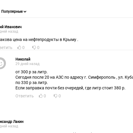
ий Иванович
дней назад
какова цена на нефтепродукты в Крыму .
ветить
0
0
Николай
29 дней назад
от 300 р за литр.
Сегодня после 20 на АЗС по адресу г. Симферополь , ул. Ку
по 330 р за литр.
Если заправка почти без очередей, где литр стоит 380 р.
Ответить
0
0
ксандр Лакин
дней назад