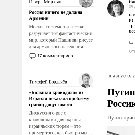
Геворг Мирзаян
Ни
означает многолетний период
29 
Россия ничего не должна
уязвимости США, например,
по
Армении
перед Китаем.
из них - частн
тр
Москва системно и жестко
вс
разрушает тот фантастический
в 
мир, который Пашинян рисует
для армянского населения.
От
Мир, где политические
17 комментариев
прожекты будут безусловно
оплачиваться за счет
российских
6 АВГУСТА 2
налогоплательщиков и где
Тимофей Бордачёв
Еревану за свои поступки не
Путин
«Большая крокодила» из
нужно отвечать.
Израиля показала проблему
Росси
границ допустимого
Дискуссия о рве с
Путин прин
крокодилами для охраны
израильских тюрем – это
пример того, как быстро мы