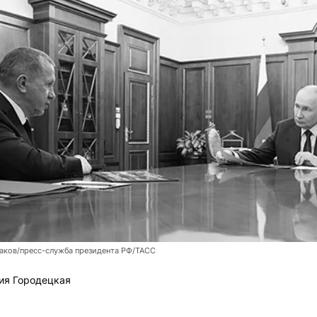
аков/пресс-служба президента РФ/ТАСС
ия Городецкая