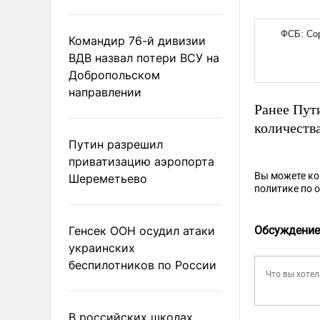
Командир 76-й дивизии
ВДВ назвал потери ВСУ на
Добропольском
направлении
Ранее Пу
количества
Путин разрешил
приватизацию аэропорта
Вы можете к
Шереметьево
политике по 
Генсек ООН осудил атаки
Обсуждение
украинских
беспилотников по России
В российских школах