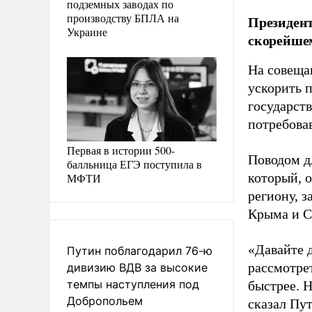
подземных заводах по
производству БПЛА на
Президент
Украине
скорейше
На совеща
ускорить 
государст
потребова
Первая в истории 500-
Поводом д
балльница ЕГЭ поступила в
который, 
МФТИ
региону, 
Крыма и С
«Давайте 
Путин поблагодарил 76-ю
рассмотре
дивизию ВДВ за высокие
темпы наступления под
быстрее. Н
Добропольем
сказал Пу