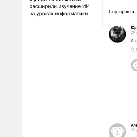
расширили изучение ИИ
Сортировка:
на уроках информатики
Юр
29 
А 
От
Але
29 