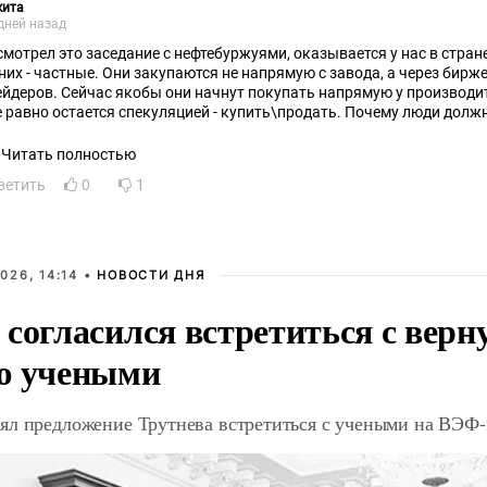
кита
дней назад
смотрел это заседание с нефтебуржуями, оказывается у нас в стране
ые. Они закупаются не напрямую с завода, а через биржевых спекулянтов и
ейдеров. Сейчас якобы они начнут покупать напрямую у производите
е равно остается спекуляцией - купить\продать. Почему люди дол
военное время?
Читать полностью
ветить
0
1
026, 14:14 •
НОВОСТИ ДНЯ
 согласился встретиться с вер
ю учеными
ял предложение Трутнева встретиться с учеными на ВЭФ-