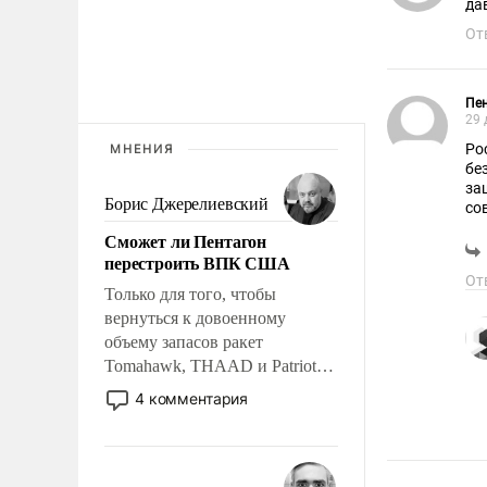
От
Пен
29 
Ро
МНЕНИЯ
бе
за
Борис Джерелиевский
сов
за
Сможет ли Пентагон
по
перестроить ВПК США
рас
От
об
Только для того, чтобы
же
вернуться к довоенному
пр
объему запасов ракет
мо
чт
Tomahawk, THAAD и Patriot
США потребуется более трех
4 комментария
лет. Даже небольшая война с
Ираном опустошила
американские арсеналы.
Сложившаяся ситуация