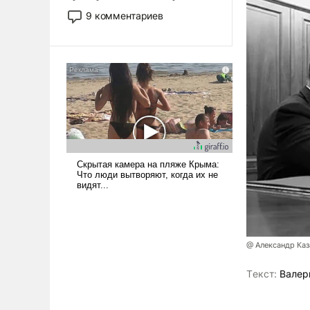
двигаемся по пути
9 комментариев
революционных изменений.
То, что несколько лет назад
было образом для
псевдонаучной фантастики,
стало всерьез обсуждаемой
идеей.
@ Александр Каз
Tекст:
Валер