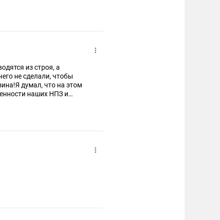
одятся из строя, а
чего не сделали, чтобы
ина!Я думал, что на этом
ших НПЗ и
ды их защиты!Ничего
щитными?А
мо правительство ничего не
 а как он себе это
азгар войны нефтяные
 изх заставить делать то,