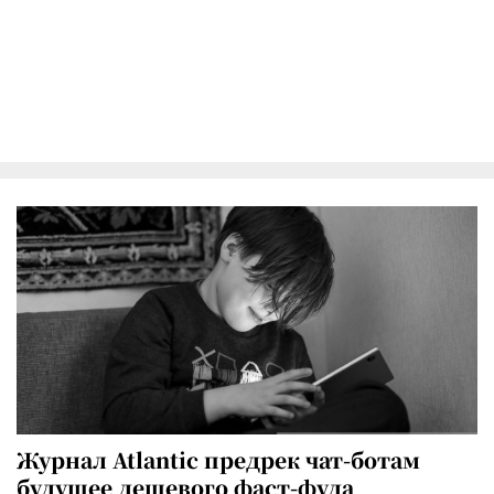
Журнал Atlantic предрек чат-ботам
будущее дешевого фаст-фуда