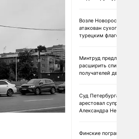
Возле Новороссийска
атакован сухогруз под
турецким флагом
Минтруд предложил
расширить список
получателей двух пенс
Суд Петербурга заочно
арестовал супругу
Александра Невзорова
Финские пограничники