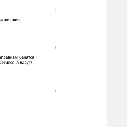
мы начались
аправкам, банятся.
ботился. А вдруг?