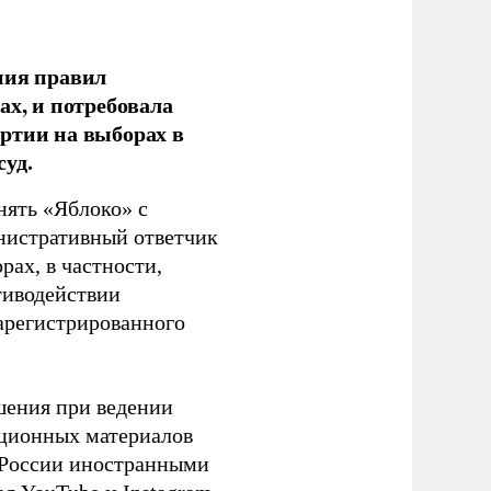
ния правил
ах, и потребовала
ртии на выборах в
уд.
нять «Яблоко» с
инистративный ответчик
ах, в частности,
тиводействии
зарегистрированного
шения при ведении
ационных материалов
в России иностранными