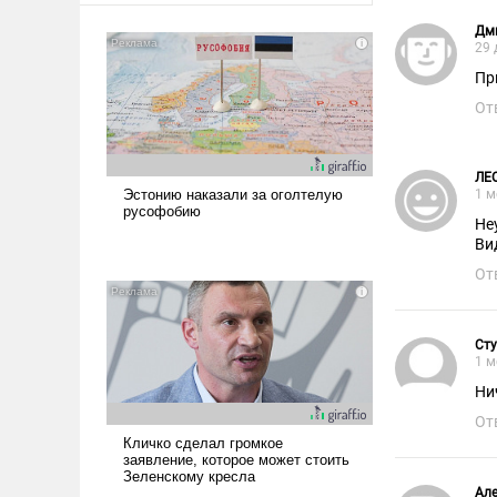
Дм
29 
Пр
От
ЛЕ
1 м
Не
Ви
От
Сту
1 м
Ни
От
Але