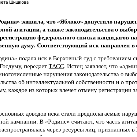
вета Шишкова
одина» заявила, что «Яблоко» допустило наруше
ной агитации, а также законодательства о выбор
регистрацию федерального списка кандидатов па
венную думу. Соответствующий иск направлен в с
одина» подала иск в Верховный суд с требованием с
 Госдуму, передает
ТАСС
. Истец заявляет, что «адм
многочисленные нарушения законодательства о выбор
ельства об интеллектуальной собственности и о про
му, каждое из которых влечет отмену регистрации 
основных доводов иска стали предполагаемые нару
ной кампании. В «Родине» считают, что часть агит
распространялась через ресурсы лиц, признанных 