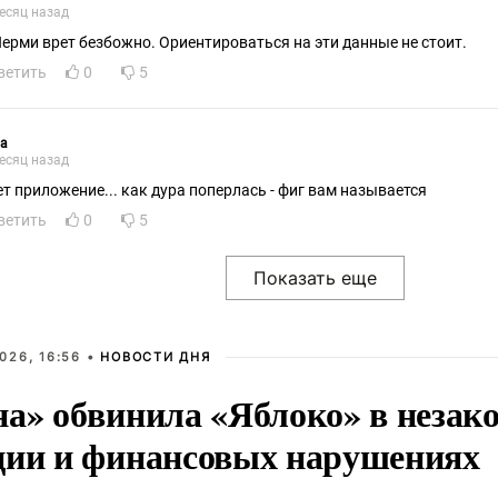
есяц назад
Перми врет безбожно. Ориентироваться на эти данные не стоит.
ветить
0
5
ра
есяц назад
ет приложение... как дура поперлась - фиг вам называется
ветить
0
5
026, 16:56 •
НОВОСТИ ДНЯ
на» обвинила «Яблоко» в незак
ции и финансовых нарушениях