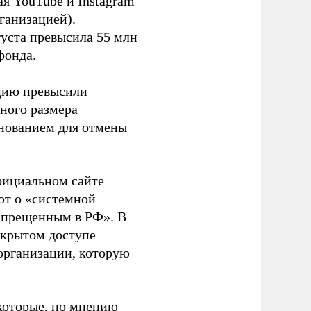
я YouTube и Instagram
ганизацией).
густа превысила 55 млн
фонда.
ацию превысили
ного размера
основанием для отмены
фициальном сайте
ют о «системной
апрещенным в РФ». В
ткрытом доступе
организации, которую
которые, по мнению