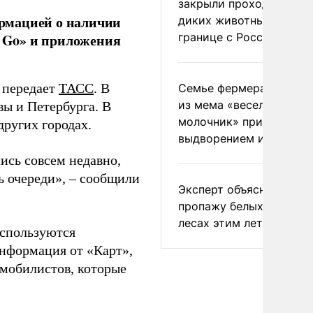
закрыли проходы для
рмацией о наличии
диких животных на
границе с Россией
с Go» и приложения
, передает
ТАСС
. В
Семье фермера Уолкер
из мема «веселый
вы и Петербурга. В
молочник» пригрозили
других городах.
выдворением из Росси
ись совсем недавно,
ь очереди», – сообщили
Эксперт объяснил
пропажу белых грибов 
лесах этим летом
используются
информация от «Карт»,
омобилистов, которые