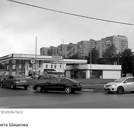
TSEV/EPA/ТАСС
вета Шишкова