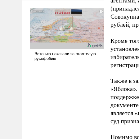
агентами,
американские арсеналы.
(принадле
Сложившаяся ситуация
Совокупная
означает многолетний период
рублей, пр
уязвимости США, например,
перед Китаем.
Кроме тог
установле
избиратель
регистрац
Также в з
«Яблока».
поддержке
документе
является 
суд призн
Помимо во