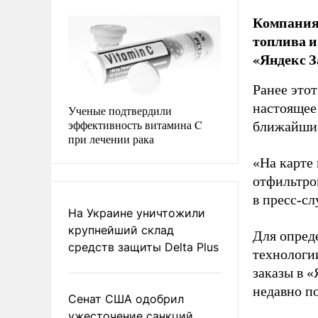
Компания
топлива и
«Яндекс З
Ранее это
настоящее
Ученые подтвердили
эффективность витамина C
ближайшие
при лечении рака
«На карте
отфильтро
в пресс-с
На Украине уничтожили
крупнейший склад
Для опред
средств защиты Delta Plus
технологи
заказы в «
недавно п
Сенат США одобрил
ужесточение санкций