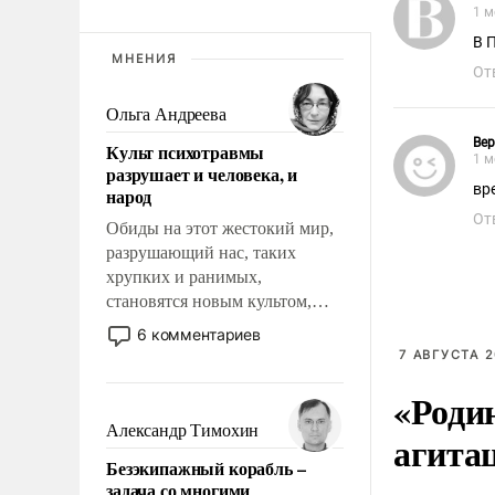
1 м
В 
МНЕНИЯ
От
Ольга Андреева
Ве
Культ психотравмы
1 м
разрушает и человека, и
вр
народ
От
Обиды на этот жестокий мир,
разрушающий нас, таких
хрупких и ранимых,
становятся новым культом,
постепенно вытесняя и
6 комментариев
отменяя традиционное
7 АВГУСТА 2
требование к человеку – быть
«Роди
мужественным и твердым под
ударами судьбы, брать на себя
Александр Тимохин
агита
ответственность, помогать
Безэкипажный корабль –
слабым, идти вперед и
задача со многими