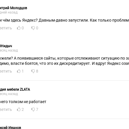
итрий Молодцов
дней назад
и чём здесь Яндекс? Давным-давно запустили. Как только пробле
ветить
0
0
ОНидыч
есяц назад
ужели? А появившиеся сайты, которые отслеживают ситуацию по з
димо, власти боятся, что это их дискредитирует. И вдруг Яндекс оза
ветить
1
8
дия мебели ZLATA
есяц назад
чего толком не работает
ветить
2
7
ксей Иванов