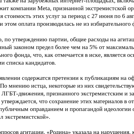
 а также на зарубежных интернет-площадках, включа
жит компании Meta, признанной экстремистской ор
 стоимость этих услуг за период с 27 июня по 6 ав
и этом оплата производилась не из избирательного 
о, по утверждению партии, общие расходы на агит
нный законом предел более чем на 5% от максималь
ного фонда, что, как отмечается в иске, является 
ии списка кандидатов.
аявлении содержатся претензии к публикациям на о
 По мнению истца, некоторые из них свидетельству
 ЛГБТ-движения, признанного экстремистским и з
 утверждается, что сохранение этих материалов в о
«публичным оправданием и пропагандой идеологии 
ал экстремистской».
просов агитации, «Родина» указала на нарушения, 