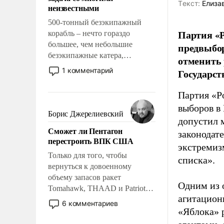
адаптироваться.
Tекст:
Елиза
неизвестными
500-тонный безэкипажный
Партия «Р
корабль – нечто гораздо
большее, чем небольшие
предвыбор
безэкипажные катера,
отменить 
применение которых уже
1 комментарий
Государст
стало обыденностью. Задача по
созданию такого корабля очень
Партия «Р
сложна и амбициозна. Однако
выборов в
и ее реализация радикально
Борис Джерелиевский
допустил 
поднимет наши боевые
Сможет ли Пентагон
возможности.
законодат
перестроить ВПК США
экстремиз
Только для того, чтобы
списка».
вернуться к довоенному
объему запасов ракет
Одним из 
Tomahawk, THAAD и Patriot
агитацион
США потребуется более трех
6 комментариев
лет. Даже небольшая война с
«Яблока» 
Ираном опустошила