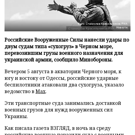
Фото: Станислав Красильников/РИА
Новости
Российские Вооруженные Силы нанесли удары по
двум судам типа «сухогруз» в Черном море,
перевозившим грузы военного назначения для
украинской армии, сообщило Минобороны.
Вечером 5 августа в акватории Черного моря, к
югу и востоку от Одессы, российские ударные
беспилотники атаковали два сухогруза, указало
ведомство в
Max
.
Эти транспортные суда занимались доставкой
военных грузов для нужд вооруженных сил
Украины.
Как писала газета ВЗГЛЯД, в ночь на среду
российские военные
поразили
суда с военными