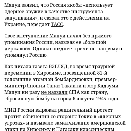
Мацуи заявил, что Россия якобы «использует
ядерное оружие в качестве инструмента
запугивания», и связал это с действиями на
Украине, передает
ТАСС
.
Свое выступление Мацуи начал без прямого
упоминания России, называя ее «большой
державой». Однако позднее в речи он напрямую
упомянул Россию.
Как писала газета ВЗГЛЯД, во время траурной
церемонии в Хиросиме, посвященной 81-й
годовщине атомной бомбардировки, премьер-
министр Японии Санаэ Такаити и мэр Кадзуми
Мацуи ни разу
не назвали
США как страну,
сбросившую бомбу на город 6 августа 1945 года.
МИД России
выражал
решительный протест
против обвинений со стороны Токио в «ядерных
угрозах» и называло замалчивание американской
атаки на Хиросиму и Нагасаки классическим