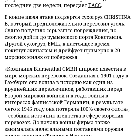
последние две недели, передает
ТАСС
.
В конце июля атаке подвергся сухогруз CHRISTINA
B, который предположительно перевозил уголь.
Судно получило серьезные повреждения, но
смогло дойти до румынского порта Констанца.
Другой сухогруз, EMIL, в настоящее время
покинут экипажем и дрейфует примерно в 20
морских милях от побережья.
«Компания Blumenthal GMBH широко известна в
мире морских перевозок. Созданная в 1901 году в
Гамбурге она вошла в историю как один из
крупнейших перевозчиков, работавших перед
Второй мировой войной и в годы войны в
интересах фашистской Германии, в результате
чего к 1945 году она потеряла 100% своего флота»,
– сообщил источник агентства в сфере морских
перевозок. До начала войны фирма также
занималась нелегальными поставками оружия
силам генерала Франко в Испании.