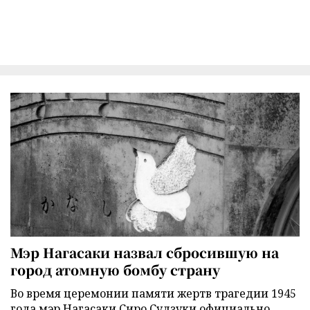
Мэр Нагасаки назвал сбросившую на
город атомную бомбу страну
Во время церемонии памяти жертв трагедии 1945
года мэр Нагасаки Сиро Судзуки официально