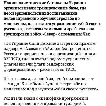
Националистические батальоны Украины
организовывали тренировочные базы, где
несовершеннолетних воспитанников
целенаправленно обучали стрельбе по
манекенам, называя это упражнение «убей своего
русского», рассказал замкомандира батальона
группировки войск «Север» с позывным Чех.
«На Украине были детские лагеря под прямым
надзором «Азова» и «Айдара» (запрещенных в
России террористических организаций – прим
ВЗГЛЯД), где на въезде рядом с украинским
флагом висели флаги бандеровских
формирований», – рассказал он
ТАСС
.
По его словам, главной задачей подростков от
семи до 15 лет было обучение стрельбе по
манекенам под лозунгом «убей своего русского».
Родители знали о специфике программы и
целенаправленно отправляли туда детей.