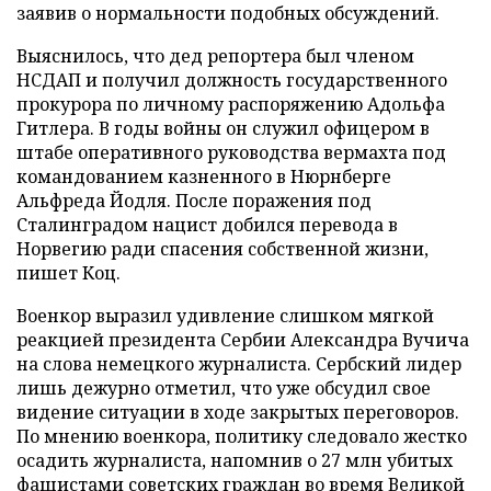
заявив о нормальности подобных обсуждений.
Выяснилось, что дед репортера был членом
НСДАП и получил должность государственного
прокурора по личному распоряжению Адольфа
Гитлера. В годы войны он служил офицером в
штабе оперативного руководства вермахта под
командованием казненного в Нюрнберге
Альфреда Йодля. После поражения под
Сталинградом нацист добился перевода в
Норвегию ради спасения собственной жизни,
пишет Коц.
Военкор выразил удивление слишком мягкой
реакцией президента Сербии Александра Вучича
на слова немецкого журналиста. Сербский лидер
лишь дежурно отметил, что уже обсудил свое
видение ситуации в ходе закрытых переговоров.
По мнению военкора, политику следовало жестко
осадить журналиста, напомнив о 27 млн убитых
фашистами советских граждан во время Великой