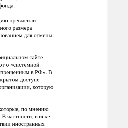
фонда.
ацию превысили
ного размера
основанием для отмены
фициальном сайте
ют о «системной
апрещенным в РФ». В
ткрытом доступе
организации, которую
которые, по мнению
В частности, в иске
тствии иностранных