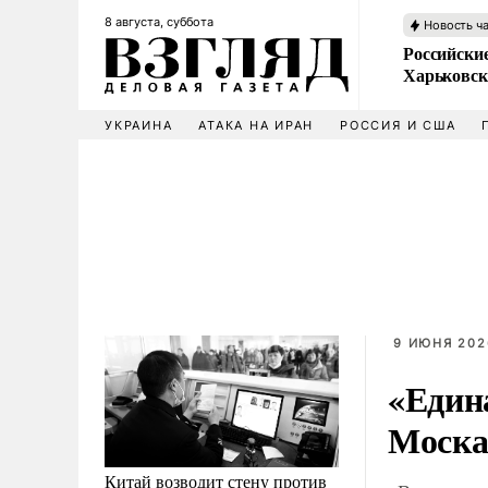
8 августа, суббота
Новость ч
Российски
Харьковск
УКРАИНА
АТАКА НА ИРАН
РОССИЯ И США
9 ИЮНЯ 202
«Един
Моска
Китай возводит стену против