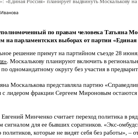
»: «Единая Россия» планирует выдвинуть Москалькову на
 Иванова
полномоченный по правам человека Татьяна Мос
м на парламентских выборах от партии «Единая 
ьное решение примут на партийном съезде 28 июня
ти»
. Москалькову планируют включить в региональ
 по одномандатному округу без участия в предвари
ьяна Москалькова представляла партию «Справедлива
 с лидером фракции Сергеем Мироновым остаются
 Евгений Минченко считает переход политика в ря
м сигналом для ее бывших соратников. «Экс-омбудс
политиков, которые не видят себя без работы», – о