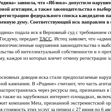
одина» заявила, что «Яблоко» допустило наруше
ной агитации, а также законодательства о выбор
регистрацию федерального списка кандидатов па
венную думу. Соответствующий иск направлен в с
одина» подала иск в Верховный суд с требованием с
 Госдуму, передает
ТАСС
. Истец заявляет, что «адм
многочисленные нарушения законодательства о выбор
ельства об интеллектуальной собственности и о про
му, каждое из которых влечет отмену регистрации 
основных доводов иска стали предполагаемые нару
ной кампании. В «Родине» считают, что часть агит
распространялась через ресурсы лиц, признанных 
 а также на зарубежных интернет-площадках, включа
жит компании Meta, признанной экстремистской ор
 стоимость этих услуг за период с 27 июня по 6 ав