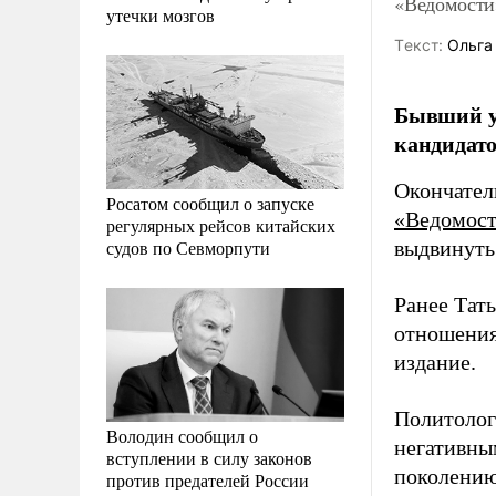
«Ведомости
утечки мозгов
Tекст:
Ольга
Бывший у
кандидато
Окончател
Росатом сообщил о запуске
«Ведомос
регулярных рейсов китайских
судов по Севморпути
выдвинуть
Ранее Тат
отношения
издание.
Политолог
Володин сообщил о
негативны
вступлении в силу законов
поколению 
против предателей России