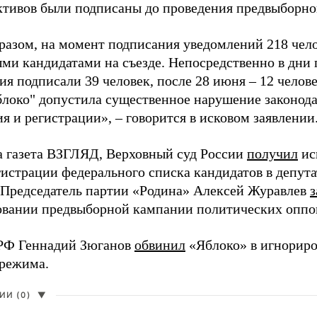
активов были подписаны до проведения предвыборног
разом, на момент подписания уведомлений 218 чело
ми кандидатами на съезде. Непосредственно в дни 
я подписали 39 человек, после 28 июня – 12 челов
блоко" допустила существенное нарушение законода
 и регистрации», – говорится в исковом заявлении
а газета ВЗГЛЯД, Верховный суд России
получил
ис
гистрации федерального списка кандидатов в депут
 Председатель партии «Родина» Алексей Журавлев
з
вании предвыборной кампании политических оппо
РФ Геннадий Зюганов
обвинил
«Яблоко» в игнорир
 режима.
И (0)
▼