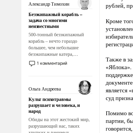
образованных людей. Иногда
Александр Тимохин
рублей, пр
казалось, что эти вопросы
Безэкипажный корабль –
решены раз и навсегда, но –
задача со многими
Кроме тог
нет, не решены.
неизвестными
установле
500-тонный безэкипажный
избиратель
корабль – нечто гораздо
регистрац
большее, чем небольшие
безэкипажные катера,
Также в з
применение которых уже
1 комментарий
«Яблока».
стало обыденностью. Задача по
созданию такого корабля очень
поддержке
сложна и амбициозна. Однако
документе
и ее реализация радикально
Ольга Андреева
является 
поднимет наши боевые
суд призн
Культ психотравмы
возможности.
разрушает и человека, и
народ
Помимо во
Обиды на этот жестокий мир,
партии, б
разрушающий нас, таких
говорится,
хрупких и ранимых,