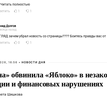
Читать полностью
ветить
1
1
онид Долгов
есяца назад
ГЛЯД зачем убрал новость со страницы???? Боитесь правды вас от не
ветить
0
1
026, 16:56 •
НОВОСТИ ДНЯ
на» обвинила «Яблоко» в незак
ции и финансовых нарушениях
вета Шишкова