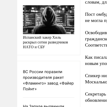
словам, д
Пост омбу
не могла п
Освободив
Испанский хакер Хиль
гражданск
раскрыл сотни разведчиков
Соответст
НАТО и СБУ
Как писал
новым упо
ВС России поразили
Спикер ни
производителя ракет
Москальков
«Фламинго» завод «Файер
Пойнт»
Секретарь
обновлени
На Западе выдвинули