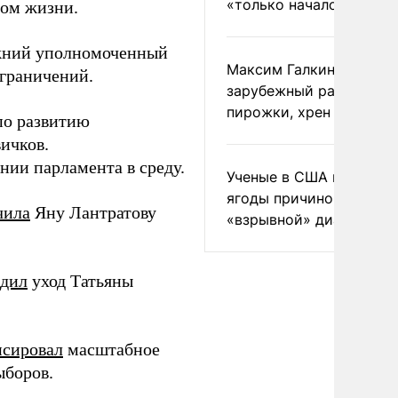
«только началом»
лом жизни.
ежний уполномоченный
Максим Галкин добавил
ограничений.
зарубежный райдер
пирожки, хрен и морс
по развитию
ичков.
нии парламента в среду.
Ученые в США назвали 
ягоды причиной
чила
Яну Лантратову
«взрывной» диареи
рдил
уход Татьяны
нсировал
масштабное
ыборов.