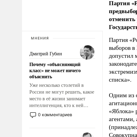
Партия «Р
предвыбор
отменить 
Государст
МНЕНИЯ
Партия «Р
выборов в
Дмитрий Губин
допустил 
законодат
Почему «объясняющий
класс» не может ничего
экстремиз
объяснить
списка».
Уже несколько столетий в
России не могут решить, какое
Одним из 
место в её жизни занимает
агитацион
интеллигенция, кто к ней
«Яблока» 
принадлежит, а кого из неё
0 комментариев
агентами,
исключили с правом
восстановления и без оного. И
(принадле
чем она отличается от просто
Совокупная