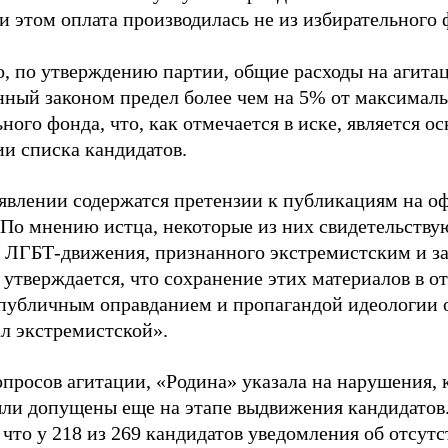
и этом оплата производилась не из избирательного 
о, по утверждению партии, общие расходы на агит
нный законом предел более чем на 5% от максималь
ного фонда, что, как отмечается в иске, является 
ии списка кандидатов.
аявлении содержатся претензии к публикациям на о
 По мнению истца, некоторые из них свидетельству
 ЛГБТ-движения, признанного экстремистским и з
 утверждается, что сохранение этих материалов в о
«публичным оправданием и пропагандой идеологии 
ал экстремистской».
просов агитации, «Родина» указала на нарушения, 
ыли допущены еще на этапе выдвижения кандидатов. 
 что у 218 из 269 кандидатов уведомления об отсу