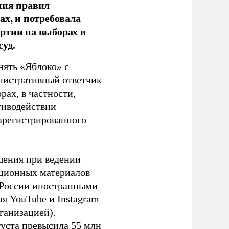
ния правил
ах, и потребовала
ртии на выборах в
уд.
нять «Яблоко» с
инистративный ответчик
ах, в частности,
тиводействии
зарегистрированного
шения при ведении
ационных материалов
в России иностранными
я YouTube и Instagram
ганизацией).
густа превысила 55 млн