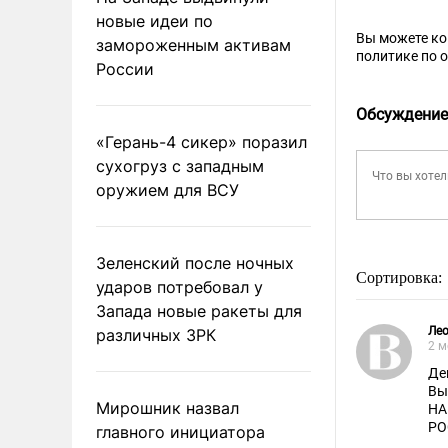
новые идеи по
Вы можете к
замороженным активам
политике по 
России
Обсуждение
«Герань-4 сикер» поразил
сухогруз с западным
оружием для ВСУ
Зеленский после ночных
Сортировка:
ударов потребовал у
Запада новые ракеты для
Ле
различных ЗРК
2 м
Де
Вы
Мирошник назвал
НА
РО
главного инициатора