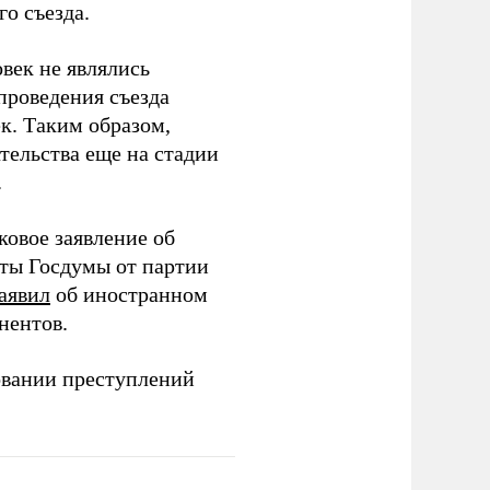
о съезда.
век не являлись
проведения съезда
ек. Таким образом,
тельства еще на стадии
.
ковое заявление об
аты Госдумы от партии
аявил
об иностранном
нентов.
овании преступлений