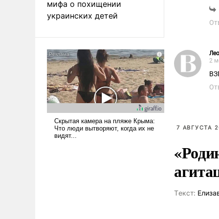
мифа о похищении
украинских детей
От
Ле
2 м
ВЗ
От
7 АВГУСТА 2
«Роди
агита
Tекст:
Елиза