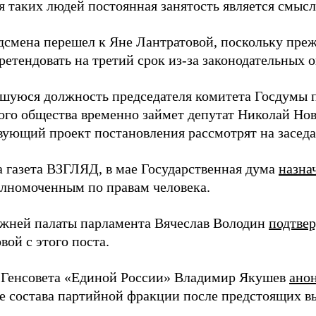
ля таких людей постоянная занятость является смыс
дсмена перешел к Яне Лантратовой, поскольку пр
ретендовать на третий срок из-за законодательных 
шуюся должность председателя комитета Госдумы 
ого общества временно займет депутат Николай Нов
вующий проект постановления рассмотрят на заседа
а газета ВЗГЛЯД, в мае Государственная дума
назна
лномоченным по правам человека.
жней палаты парламента Вячеслав Володин
подтве
ой с этого поста.
 Генсовета «Единой России» Владимир Якушев
ано
е состава партийной фракции после предстоящих в