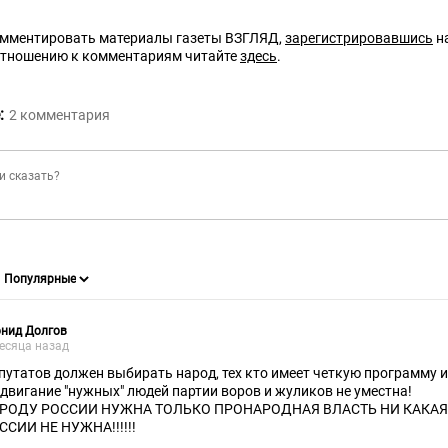
омментировать материалы газеты ВЗГЛЯД,
зарегистрировавшись
на
отношению к комментариям читайте
здесь
.
:
2
комментария
онид Долгов
есяца назад
путатов должен выбирать народ, тех кто имеет четкую программу 
двигание "нужных" людей партии воров и жуликов не уместна!
РОДУ РОССИИ НУЖНА ТОЛЬКО ПРОНАРОДНАЯ ВЛАСТЬ НИ КАКАЯ
ССИИ НЕ НУЖНА!!!!!!