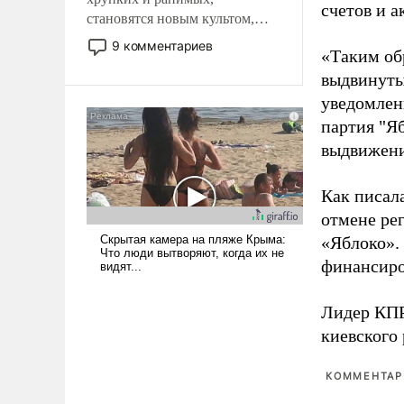
счетов и 
становятся новым культом,
постепенно вытесняя и
9 комментариев
«Таким об
отменяя традиционное
выдвинуты
требование к человеку – быть
мужественным и твердым под
уведомлени
ударами судьбы, брать на себя
партия "Я
ответственность, помогать
выдвижения
слабым, идти вперед и
адаптироваться.
Как писал
отмене ре
«Яблоко».
финансиро
Лидер КП
киевского
КОММЕНТАРИ