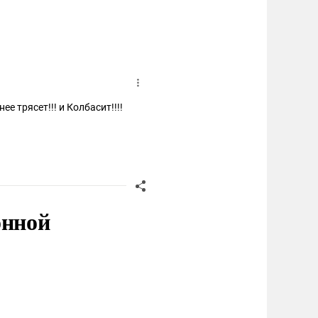
е трясет!!! и Колбасит!!!!
онной