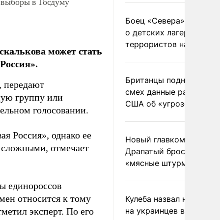
 выборы в Госдуму
Боец «Севера» рассказ
о детских лагерях
террористов на Украин
калькова может стать
Россия».
Британцы подняли на
, передают
смех данные разведки
ную группу или
США об «угрозе России
тельном голосовании.
я Россия», однако ее
Новый главком ВСУ
 сложными, отмечает
Драпатый бросил солда
«мясные штурмы»
ды единороссов
мен относится к тому
Кулеба назвал нападени
тметил эксперт. По его
на украинцев в Польше