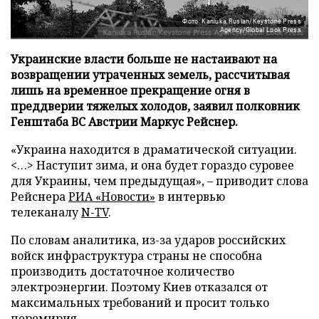
Фото: Kaniuka Ruslan/Keystone Press
Agency/Global Look Press
Украинские власти больше не настаивают на
возвращении утраченных земель, рассчитывая
лишь на временное прекращение огня в
преддверии тяжелых холодов, заявил полковник
Генштаба ВС Австрии Маркус Рейснер.
«Украина находится в драматической ситуации.
<…> Наступит зима, и она будет гораздо суровее
для Украины, чем предыдущая», – приводит слова
Рейснера
РИА «Новости»
в интервью
телеканалу
N-TV
.
По словам аналитика, из-за ударов российских
войск инфраструктура страны не способна
производить достаточное количество
электроэнергии. Поэтому Киев отказался от
максимальных требований и просит только
перемирия.