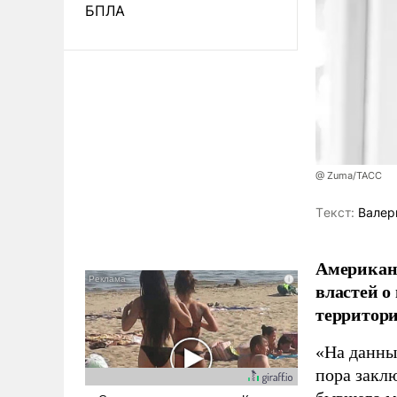
БПЛА
@ Zuma/ТАСС
Tекст:
Валер
Американ
властей о
территори
«На данны
пора закл