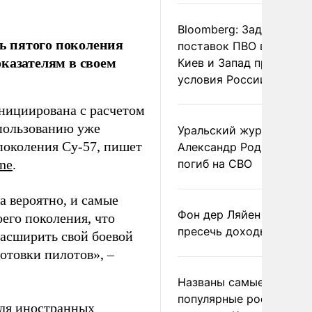
Bloomberg: Задержка
ь пятого поколения
поставок ПВО вынудит
казателям в своем
Киев и Запад принять
условия России
нициирована с расчетом
спользованию уже
Уральский журналист
поколения Су-57, пишет
Александр Родионов
ne
.
погиб на СВО
а вероятно, и самые
Фон дер Ляйен призвал
оего поколения, что
пресечь доходы России
асширить свой боевой
отовки пилотов», –
Названы самые
популярные российски
для иностранных