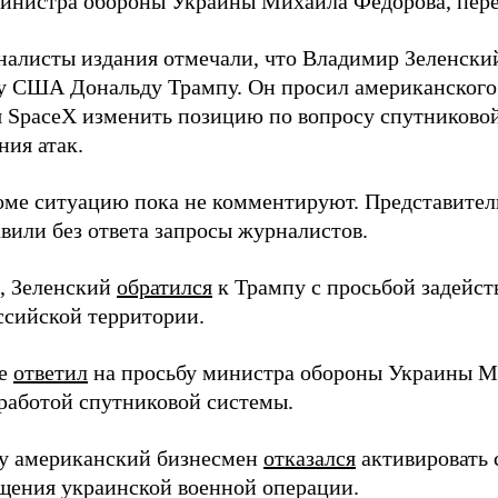
инистра обороны Украины Михаила Федорова, пер
налисты издания отмечали, что Владимир Зеленски
у США Дональду Трампу. Он просил американского
я SpaceX изменить позицию по вопросу спутниковой
ния атак.
оме ситуацию пока не комментируют. Представите
вили без ответа запросы журналистов.
, Зеленский
обратился
к Трампу с просьбой задейств
ссийской территории.
ее
ответил
на просьбу министра обороны Украины М
работой спутниковой системы.
ду американский бизнесмен
отказался
активировать 
щения украинской военной операции.