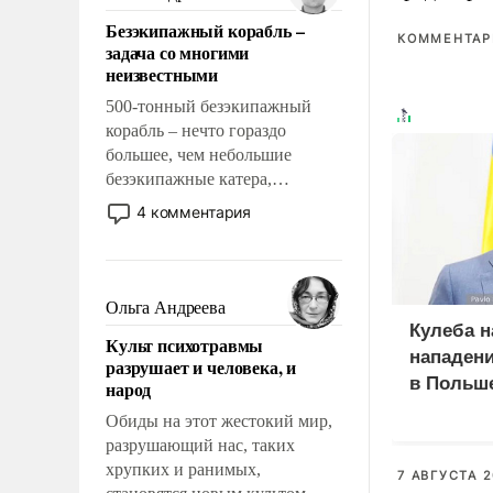
казалось, что эти вопросы
Безэкипажный корабль –
решены раз и навсегда, но –
КОММЕНТАРИ
задача со многими
нет, не решены.
неизвестными
500-тонный безэкипажный
корабль – нечто гораздо
большее, чем небольшие
безэкипажные катера,
применение которых уже
4 комментария
стало обыденностью. Задача по
созданию такого корабля очень
сложна и амбициозна. Однако
и ее реализация радикально
Ольга Андреева
поднимет наши боевые
Кулеба н
Культ психотравмы
возможности.
нападени
разрушает и человека, и
в Польш
народ
началом
Обиды на этот жестокий мир,
разрушающий нас, таких
хрупких и ранимых,
7 АВГУСТА 2