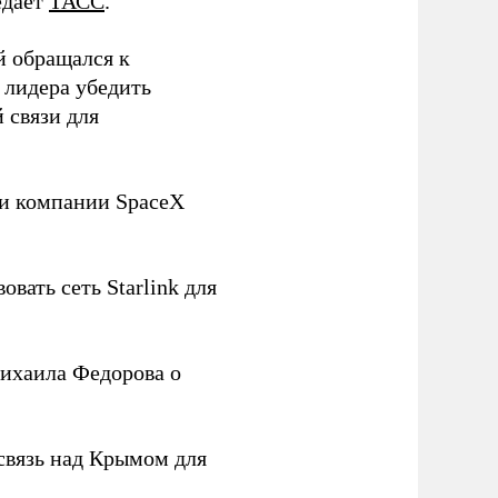
едает
ТАСС
.
й обращался к
 лидера убедить
 связи для
ли компании SpaceX
овать сеть Starlink для
ихаила Федорова о
связь над Крымом для