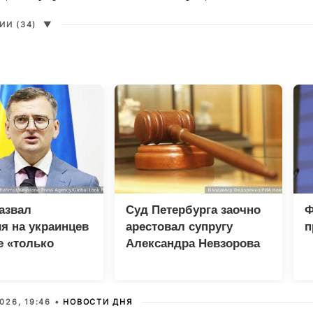
И (34)
▼
азвал
Суд Петербурга заочно
Ф
я на украинцев
арестовал супругу
п
е «только
Александра Невзорова
»
026, 19:46 •
НОВОСТИ ДНЯ