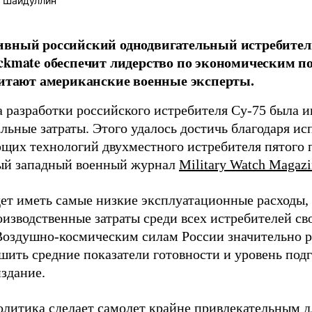
 Шайдуллин
ивный российский однодвигательный истребител
ckmate обеспечит лидерство по экономическим по
читают американские военные эксперты.
 разработки российского истребителя Су-75 была и
льные затраты. Этого удалось достичь благодаря и
щих технологий двухместного истребителя пятого 
ый западный военный журнал
Military Watch Magazi
дет иметь самые низкие эксплуатационные расходы, 
изводственные затраты среди всех истребителей св
Воздушно-космическим силам России значительно р
шить средние показатели готовности и уровень подг
издание.
олитика сделает самолет крайне привлекательным 