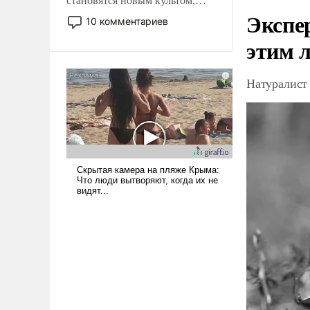
становятся новым культом,
Экспе
постепенно вытесняя и
10 комментариев
отменяя традиционное
этим 
требование к человеку – быть
мужественным и твердым под
ударами судьбы, брать на себя
Натуралист
ответственность, помогать
слабым, идти вперед и
адаптироваться.