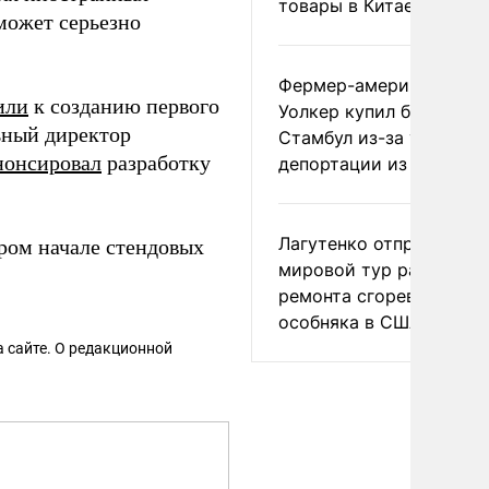
товары в Китае
 может серьезно
Фермер-американец
или
к созданию первого
Уолкер купил билет в
ьный директор
Стамбул из-за угрозы
нонсировал
разработку
депортации из России
Лагутенко отправился в
ром начале стендовых
мировой тур ради
ремонта сгоревшего
особняка в США
 сайте. О редакционной