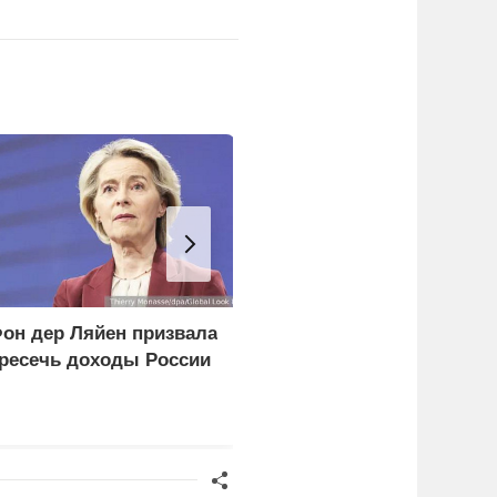
он дер Ляйен призвала
ПВО сбила три
ресечь доходы России
летевших на Москву
беспилотника