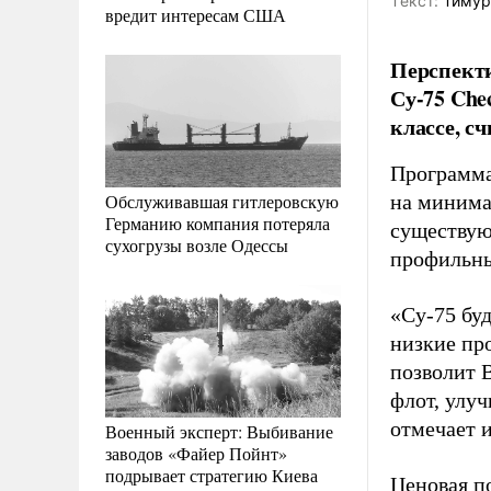
Tекст:
Тимур
вредит интересам США
Перспект
Су-75 Che
классе, с
Программа
Обслуживавшая гитлеровскую
на минима
Германию компания потеряла
существую
сухогрузы возле Одессы
профильн
«Су-75 бу
низкие про
позволит 
флот, улуч
отмечает 
Военный эксперт: Выбивание
заводов «Файер Пойнт»
подрывает стратегию Киева
Ценовая п