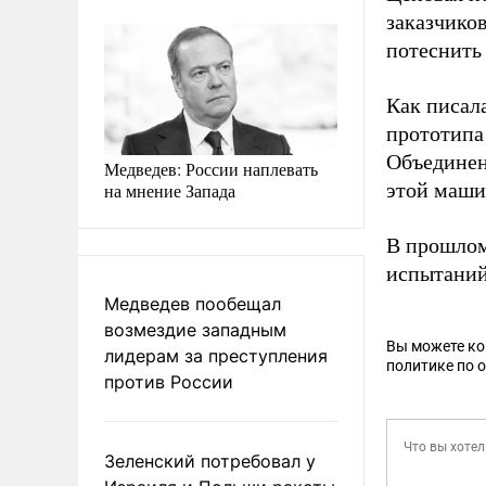
заказчиков
потеснить
Как писал
прототипа
Объединен
Медведев: России наплевать
этой маши
на мнение Запада
В прошлом
испытаний
Медведев пообещал
возмездие западным
Вы можете к
лидерам за преступления
политике по 
против России
Зеленский потребовал у