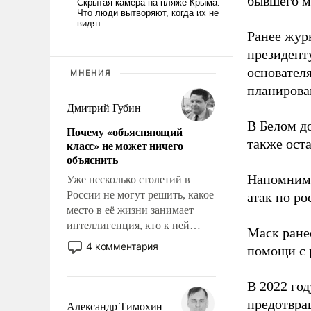
бывшего м
Ранее жур
президент
основател
МНЕНИЯ
планирова
Дмитрий Губин
В Белом д
Почему «объясняющий
также оста
класс» не может ничего
объяснить
Напомним
Уже несколько столетий в
России не могут решить, какое
атак по ро
место в её жизни занимает
интеллигенция, кто к ней
Маск ран
принадлежит, а кого из неё
4 комментария
помощи с 
исключили с правом
восстановления и без оного. И
В 2022 го
чем она отличается от просто
образованных людей. Иногда
предотвра
Александр Тимохин