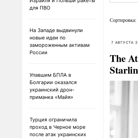
Израиля и Польши ракеты
для ПВО
Сортировка:
На Западе выдвинули
новые идеи по
7 АВГУСТА 2
замороженным активам
России
The At
Starli
Упавшим БПЛА в
Болгарии оказался
украинский дрон-
приманка «Майя»
Турция ограничила
проход в Черное море
после атак украинских