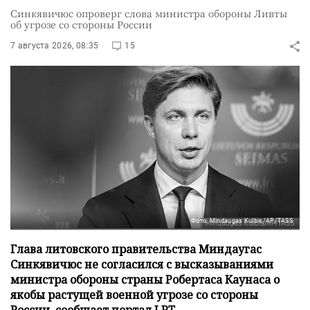
Синкявичюс опроверг слова министра обороны Ливты
об угрозе со стороны России
7 августа 2026, 08:35
15
Фото: Mindaugas Kulbis/AP/TASS
Глава литовского правительства Миндаугас
Синкявичюс не согласился с высказываниями
министра обороны страны Робертаса Каунаса о
якобы растущей военной угрозе со стороны
России, сообщает портал LRT.