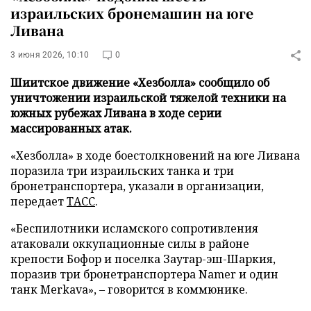
израильских бронемашин на юге
Ливана
3 июня 2026, 10:10
0
Шиитское движение «Хезболла» сообщило об
уничтожении израильской тяжелой техники на
южных рубежах Ливана в ходе серии
массированных атак.
«Хезболла» в ходе боестолкновений на юге Ливана
поразила три израильских танка и три
бронетранспортера, указали в организации,
передает
ТАСС
.
«Беспилотники исламского сопротивления
атаковали оккупационные силы в районе
крепости Бофор и поселка Заутар-эш-Шаркия,
поразив три бронетранспортера Namer и один
танк Merkava», – говорится в коммюнике.