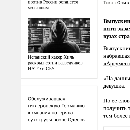
против России останется
Tекст:
Ольга
молчащим
Выпускни
пяти экза
вузах стр
Выпускниц
набравшая
Испанский хакер Хиль
раскрыл сотни разведчиков
«Аргумент
НАТО и СБУ
«На данны
девушка.
Обслуживавшая
По ее слов
гитлеровскую Германию
получить т
компания потеряла
тем более 
сухогрузы возле Одессы