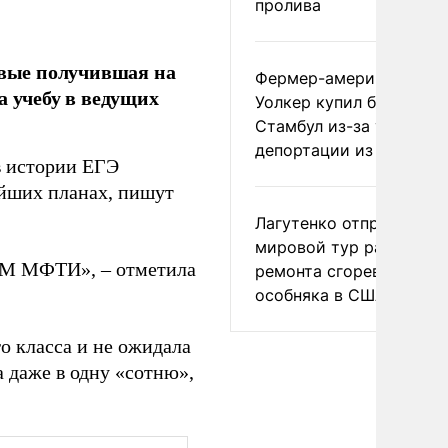
пролива
вые получившая на
Фермер-американец
а учебу в ведущих
Уолкер купил билет в
Стамбул из-за угрозы
депортации из России
в истории ЕГЭ
ейших планах, пишут
Лагутенко отправился в
мировой тур ради
ФМ МФТИ», – отметила
ремонта сгоревшего
особняка в США
го класса и не ожидала
а даже в одну «сотню»,