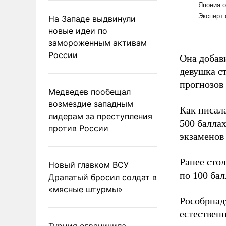
На Западе выдвинули
новые идеи по
замороженным активам
России
Она добави
девушка ст
прогнозов 
Медведев пообещал
возмездие западным
Как писал
лидерам за преступления
500 балла
против России
экзаменов
Ранее сто
Новый главком ВСУ
по 100 ба
Драпатый бросил солдат в
«мясные штурмы»
Рособрна
естественн
Турция ограничила