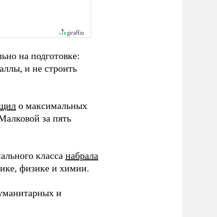
льно на подготовке:
аллы, и не строить
бщил
о максимальных
Малковой за пять
ального класса
набралa
ике, физике и химии.
гуманитарных и