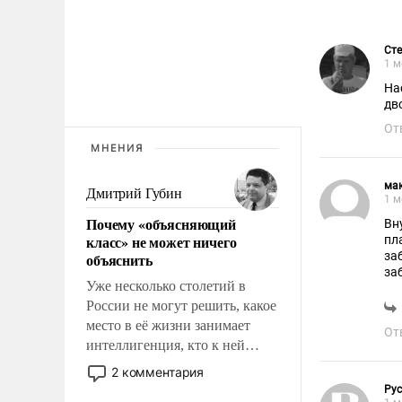
Ст
1 м
На
От
МНЕНИЯ
ма
Дмитрий Губин
1 м
Почему «объясняющий
Вн
класс» не может ничего
пла
за
объяснить
за
Уже несколько столетий в
России не могут решить, какое
место в её жизни занимает
От
интеллигенция, кто к ней
принадлежит, а кого из неё
2 комментария
исключили с правом
Ру