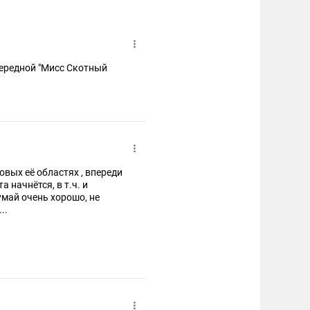
чередной "Мисс Скотный
овых её областях , впереди
а начнётся, в т.ч. и
умай очень хорошо, не
..