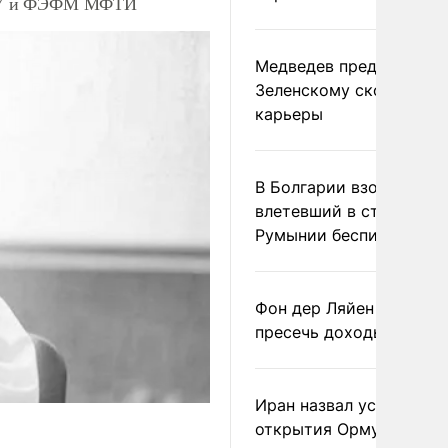
МГУ и ФЭФМ МФТИ
Медведев предрек
Зеленскому скорый фи
карьеры
В Болгарии взорвался
влетевший в страну из
Румынии беспилотник
Фон дер Ляйен призвал
пресечь доходы России
Иран назвал условие
открытия Ормузского