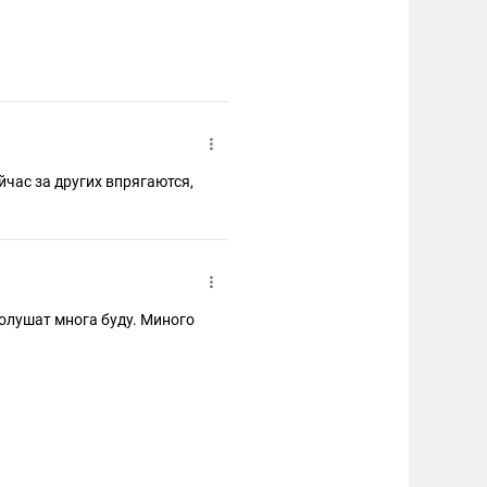
йчас за других впрягаются,
олушат многа буду. Миного