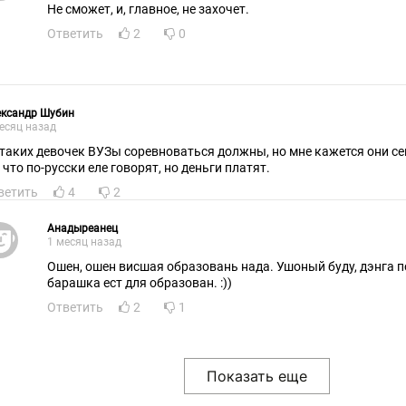
Не сможет, и, главное, не захочет.
Ответить
2
0
ександр Шубин
есяц назад
 таких девочек ВУЗы соревноваться должны, но мне кажется они се
 что по-русски еле говорят, но деньги платят.
ветить
4
2
Анадыреанец
1 месяц назад
Ошен, ошен висшая образовань нада. Ушоный буду, дэнга п
барашка ест для образован. :))
Ответить
2
1