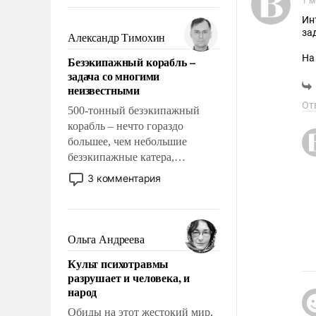
восстановления и без оного. И
1 м
чем она отличается от просто
Ин
образованных людей. Иногда
за
Александр Тимохин
казалось, что эти вопросы
На
Безэкипажный корабль –
решены раз и навсегда, но –
"Т
задача со многими
нет, не решены.
Пу
неизвестными
«О
От
во
500-тонный безэкипажный
об
корабль – нечто гораздо
(о
большее, чем небольшие
Те
безэкипажные катера,
применение которых уже
Эт
3 комментария
Эт
стало обыденностью. Задача по
ст
созданию такого корабля очень
Та
сложна и амбициозна. Однако
и ее реализация радикально
Ольга Андреева
поднимет наши боевые
Культ психотравмы
возможности.
разрушает и человека, и
народ
Обиды на этот жестокий мир,