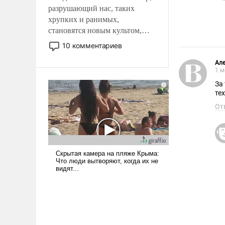
разрушающий нас, таких
хрупких и ранимых,
становятся новым культом,
постепенно вытесняя и
10 комментариев
отменяя традиционное
требование к человеку – быть
Ал
1 м
мужественным и твердым под
За
ударами судьбы, брать на себя
тех
ответственность, помогать
От
слабым, идти вперед и
адаптироваться.