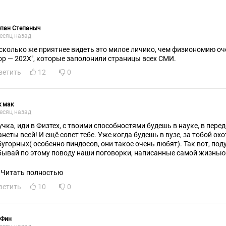
епан Степаныч
есяц назад
сколько же приятнее видеть это милое личико, чем физиономию о
двор — 202X", которые заполонили страницы всех СМИ.
ветить
12
0
к мак
есяц назад
учка, иди в Физтех, с твоими способностями будешь в науке, в перед
неты всей! И ещё совет тебе. Уже когда будешь в вузе, за тобой охот
бугорных( особенно пиндосов, они такое очень любят). Так вот, под
бывай по этому поводу наши поговорки, написанные самой жизнью.
Читать полностью
ветить
10
0
сФин