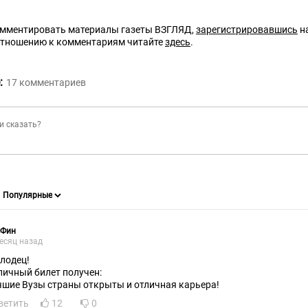
омментировать материалы газеты ВЗГЛЯД,
зарегистрировавшись
на
отношению к комментариям читайте
здесь
.
:
17
комментариев
сФин
есяц назад
лодец!
личный билет получен:
чшие Вузы страны открыты и отличная карьера!
ветить
12
0