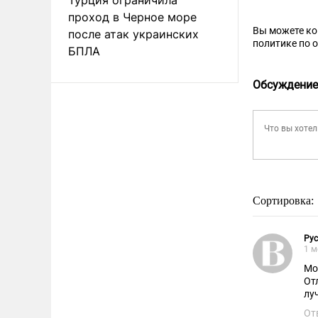
проход в Черное море
Вы можете к
после атак украинских
политике по 
БПЛА
Обсуждение
Сортировка:
Ру
1 м
Мо
От
лу
От