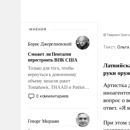
МНЕНИЯ
@ Гавриил Григ
Борис Джерелиевский
Tекст:
Ольга
Сможет ли Пентагон
перестроить ВПК США
Латвийска
Только для того, чтобы
руки оруж
вернуться к довоенному
объему запасов ракет
Артистка 
Tomahawk, THAAD и Patriot
иноагентом
США потребуется более трех
0 комментариев
вопрос о 
лет. Даже небольшая война с
Ираном опустошила
ответ. «Я 
американские арсеналы.
Сложившаяся ситуация
Геворг Мирзаян
При этом з
означает многолетний период