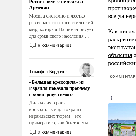
кровопрол
Россия ничего не должна
уязвимости США, например,
Армении
противоре
перед Китаем.
всегда вер
Москва системно и жестко
разрушает тот фантастический
мир, который Пашинян рисует
Как писал
для армянского населения.
раскритик
Мир, где этому населению все
6 комментариев
эксплуата
должны просто по
объяснил
а
определению, где его
российски
политические прожекты будут
беспрекословно оплачиваться
Тимофей Бордачёв
за счет российских
КОММЕНТАРИ
«Большая крокодила» из
налогоплательщиков и где за
Израиля показала проблему
свои поступки не нужно
границ допустимого
отвечать.
Дискуссия о рве с
крокодилами для охраны
израильских тюрем – это
пример того, как быстро мы
двигаемся по пути
9 комментариев