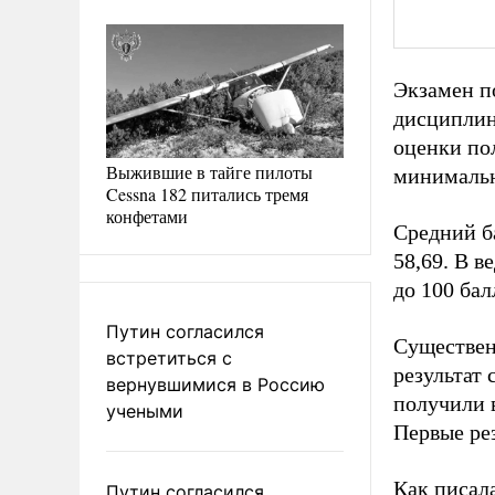
Экзамен п
дисциплин
оценки пол
Выжившие в тайге пилоты
минимальн
Cessna 182 питались тремя
конфетами
Средний б
58,69. В в
до 100 ба
Путин согласился
Существен
встретиться с
результат 
вернувшимися в Россию
получили в
учеными
Первые ре
Как писал
Путин согласился