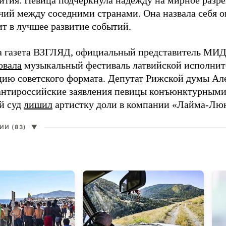
ития. Певица подчеркнула надежду на мирное раз
чий между соседними странами. Она назвала себя 
ит в лучшее развитие событий.
а газета ВЗГЛЯД, официальный представитель МИД
овала
музыкальный фестиваль латвийской исполнит
цию советского формата. Депутат Рижской думы Ал
нтироссийские заявления певицы конъюнктурными
й суд
лишил
артистку доли в компании «Лайма-Люк
И (83)
▼