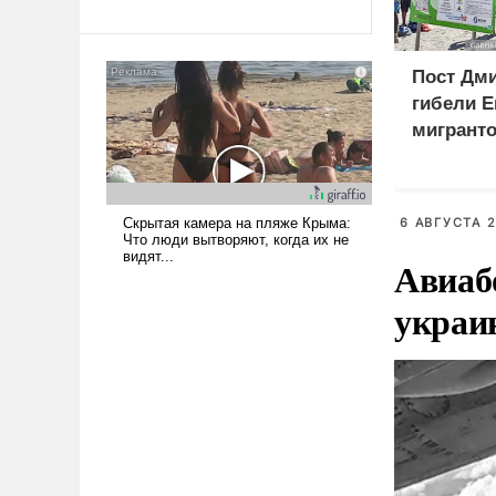
революционных изменений.
То, что несколько лет назад
было образом для
псевдонаучной фантастики,
Пост Дми
стало всерьез обсуждаемой
гибели Е
идеей.
мигранто
миллион
X
6 АВГУСТА 2
Авиаб
украи