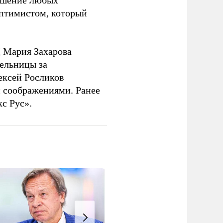
решение любых
оптимистом, который
 Мария Захарова
ельницы за
ексей Росликов
 соображениями. Ранее
с Рус».