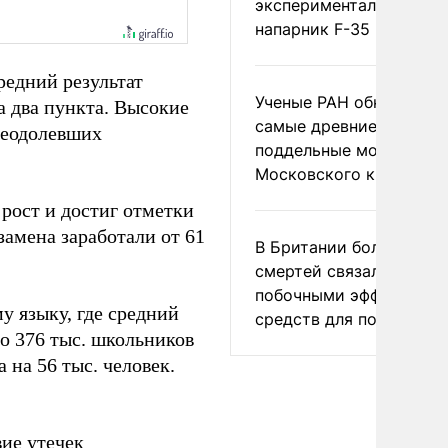
экспериментальный др
напарник F-35
редний результат
Ученые РАН обнаружил
а два пункта. Высокие
самые древние
преодолевших
поддельные монеты
Московского княжеств
рост и достиг отметки
замена заработали от 61
В Британии более ста
смертей связали с
побочными эффектами
у языку, где средний
средств для похудения
ло 376 тыс. школьников
 на 56 тыс. человек.
ие утечек