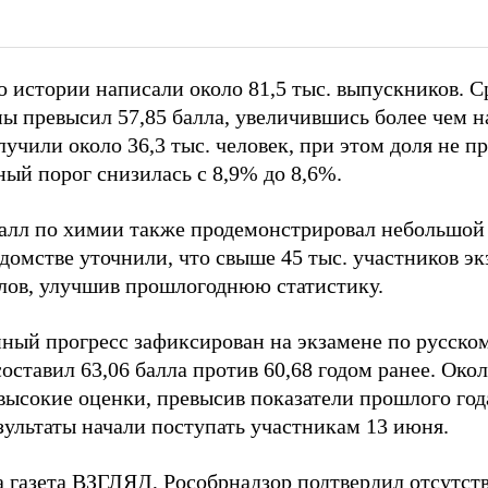
о истории написали около 81,5 тыс. выпускников. С
ы превысил 57,85 балла, увеличившись более чем н
учили около 36,3 тыс. человек, при этом доля не 
ый порог снизилась с 8,9% до 8,6%.
алл по химии также продемонстрировал небольшой 
едомстве уточнили, что свыше 45 тыс. участников эк
ллов, улучшив прошлогоднюю статистику.
ный прогресс зафиксирован на экзамене по русском
составил 63,06 балла против 60,68 годом ранее. Око
ысокие оценки, превысив показатели прошлого года
зультаты начали поступать участникам 13 июня.
а газета ВЗГЛЯД, Рособрнадзор
подтвердил
отсутств