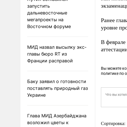
экзаменац
запустить
дальневосточные
мегапроекты на
Ранее гла
Восточном форуме
уровне пр
В феврале
МИД назвал высылку экс-
аттестации
главы бюро RT из
Франции расправой
Вы можете к
политике по 
Баку заявил о готовности
поставлять природный газ
Украине
Глава МИД Азербайджана
возложил цветы к
Сортировка: