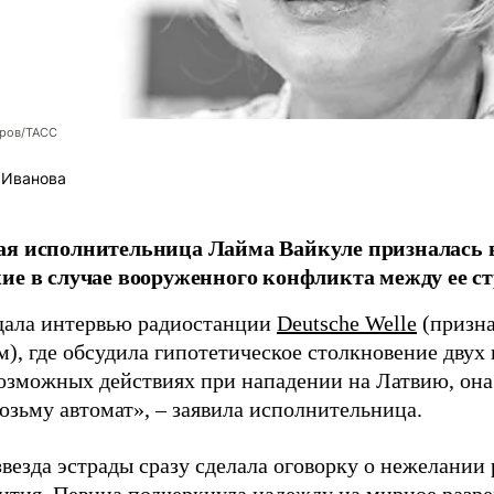
оров/ТАСС
 Иванова
я исполнительница Лайма Вайкуле призналась в
ие в случае вооруженного конфликта между ее ст
дала интервью радиостанции
Deutsche Welle
(призна
), где обсудила гипотетическое столкновение двух 
возможных действиях при нападении на Латвию, она
возьму автомат», – заявила исполнительница.
везда эстрады сразу сделала оговорку о нежелании