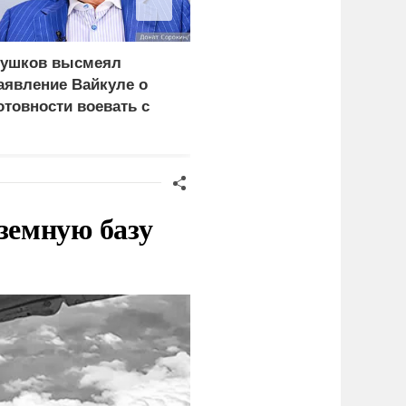
ушков высмеял
ВС России поразили
аявление Вайкуле о
четыре
отовности воевать с
использовавшихся для
оссией
доставки грузов ВСУ
судна
земную базу