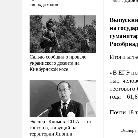
Tекст:
Дарья
сверхдоходов
Выпускник
на госуда
гуманитар
Рособрнад
Сальдо сообщил о провале
Итоги атт
украинского десанта на
Кинбурнской косе
«В ЕГЭ по
тыс. челов
тестового 
года – 61,
Почти 18 т
Эксперт Климов: США – это
гангстер, живущий на
территории Японии