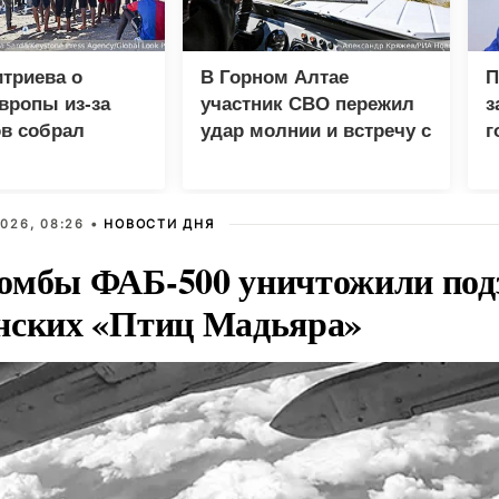
триева о
В Горном Алтае
П
вропы из-за
участник СВО пережил
з
в собрал
удар молнии и встречу с
г
 просмотров в
медведем
Р
026, 08:26 •
НОВОСТИ ДНЯ
омбы ФАБ-500 уничтожили под
нских «Птиц Мадьяра»