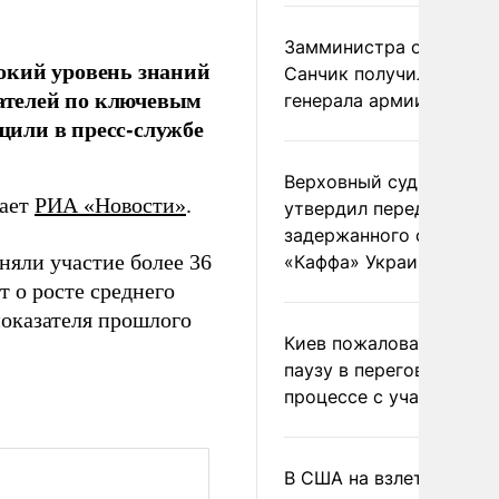
Замминистра обороны
окий уровень знаний
Санчик получил звание
зателей по ключевым
генерала армии
или в пресс-службе
Верховный суд Швеции
дает
РИА «Новости»
.
утвердил передачу
задержанного сухогруз
няли участие более 36
«Каффа» Украине
т о росте среднего
показателя прошлого
Киев пожаловался на
паузу в переговорном
процессе с участием 
В США на взлете разби