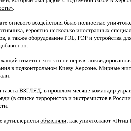
ами, который был рядом с подземной базой в Херсо
ости»
.
тате огневого воздействия было полностью уничтоже
ротивника, вероятно несколько иностранных специал
в, а также оборудование РЭБ, РЭР и устройства дл
добавил он.
жащий отметил, что это не первая ликвидированная
ния в подконтрольном Киеву Херсоне. Мирные жите
али.
а газета ВЗГЛЯД, в прошлом месяце командир укра
вди (в списке террористов и экстремистов в Росси
сти.
е артиллеристы
объясняли
, как уничтожают «Птиц 