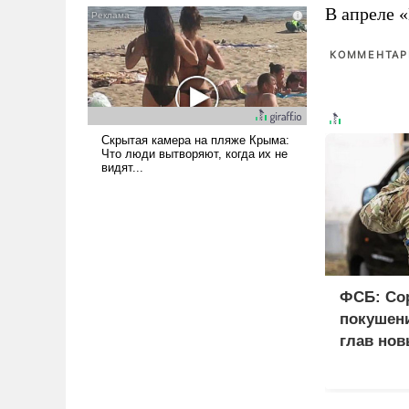
В апреле 
псевдонаучной фантастики,
стало всерьез обсуждаемой
КОММЕНТАРИ
идеей.
ФСБ: Со
покушени
глав нов