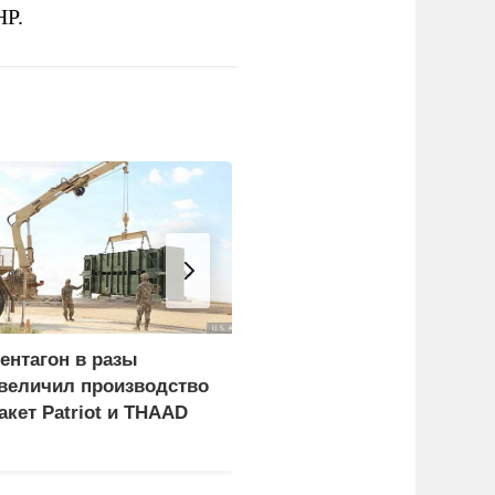
НР.
ентагон в разы
Российские военные
величил производство
поразили четыре
акет Patriot и THAAD
сухогруза с оружием
для украинской армии