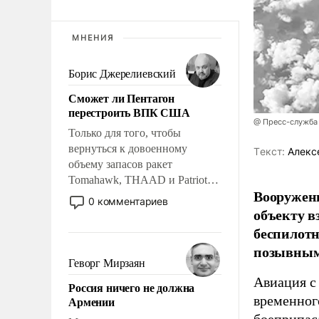
МНЕНИЯ
Борис Джерелиевский
Сможет ли Пентагон
перестроить ВПК США
@ Пресс-служба
Только для того, чтобы
вернуться к довоенному
Tекст:
Алекс
объему запасов ракет
Tomahawk, THAAD и Patriot
Вооружен
США потребуется более трех
0 комментариев
объекту в
лет. Даже небольшая война с
Ираном опустошила
беспилотн
американские арсеналы.
позывным
Сложившаяся ситуация
Геворг Мирзаян
означает многолетний период
Авиация с
Россия ничего не должна
уязвимости США, например,
временног
Армении
перед Китаем.