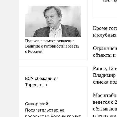
Кроме тог
и клубных
Пушков высмеял заявление
Вайкуле о готовности воевать
Ограничен
с Россией
объекты и
Ранее, 12
Владимир 
ВСУ сбежали из
списка по
Торецкого
Масштабна
ведется с 
Сикорский:
обязывающ
Посягательство на
сферах жи
посольство России грозит