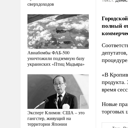
Tекст:
Денис
сверхдоходов
Городской
полный от
коммерчес
Соответст
Авиабомбы ФАБ-500
депутатов
уничтожили подземную базу
процедуре
украинских «Птиц Мадьяра»
«В Кропив
продукта. 
время сесс
Новые пра
торговых 
Эксперт Климов: США – это
гангстер, живущий на
территории Японии