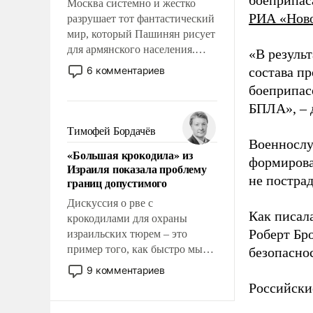
боеприпас
Москва системно и жестко
РИА «Нов
разрушает тот фантастический
мир, который Пашинян рисует
для армянского населения.
«В резуль
Мир, где этому населению все
6 комментариев
состава п
должны просто по
боеприпасо
определению, где его
БПЛА», – 
политические прожекты будут
беспрекословно оплачиваться
Тимофей Бордачёв
за счет российских
Военнослу
«Большая крокодила» из
налогоплательщиков и где за
формирова
Израиля показала проблему
свои поступки не нужно
не пострад
границ допустимого
отвечать.
Дискуссия о рве с
Как писал
крокодилами для охраны
Роберт Бро
израильских тюрем – это
пример того, как быстро мы
безопасно
двигаемся по пути
9 комментариев
революционных изменений.
Российски
То, что несколько лет назад
было образом для