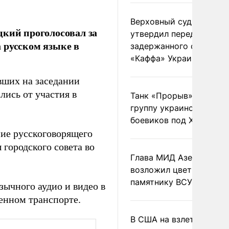
Верховный суд Швеции
цкий проголосовал за
утвердил передачу
 русском языке в
задержанного сухогруз
«Каффа» Украине
вших на заседании
лись от участия в
Танк «Прорыв» уничто
группу украинских
боевиков под Харьково
ие русскоговорящего
 городского совета во
Глава МИД Азербайджа
возложил цветы к
памятнику ВСУ
зычного аудио и видео в
енном транспорте.
В США на взлете разби