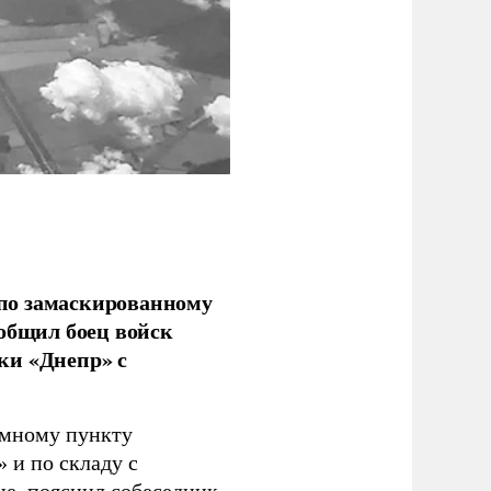
по замаскированному
ообщил боец войск
ки «Днепр» с
емному пункту
 и по складу с