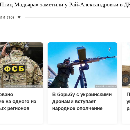
«Птиц Мадьяра»
заметили
у Рай-Александровки в Д
И (10)
▼
рвано
В борьбу с украинскими
П
е на одного из
дронами вступает
у
ых регионов
народное ополчение
р