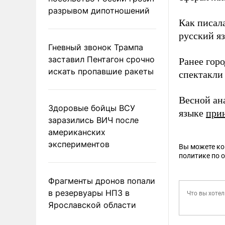
разрывом дипотношений
Как писал
русский я
Гневный звонок Трампа
заставил Пентагон срочно
Ранее гор
искать пропавшие ракеты
спектакли
Весной ан
Здоровые бойцы ВСУ
языке
при
заразились ВИЧ после
американских
экспериментов
Вы можете к
политике по 
Фрагменты дронов попали
в резервуары НПЗ в
Ярославской области