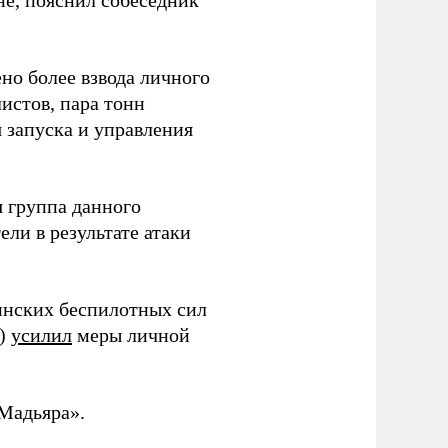
не, пояснил собеседник
но более взвода личного
истов, пара тонн
я запуска и управления
 группа данного
ли в результате атаки
инских беспилотных сил
и)
усилил
меры личной
Мадьяра».