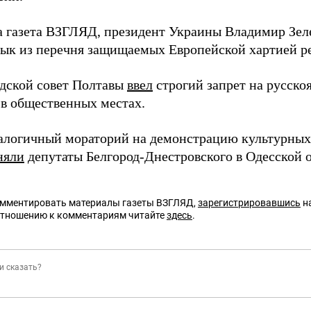
а газета ВЗГЛЯД, президент Украины Владимир Зе
зык из перечня защищаемых Европейской хартией р
одской совет Полтавы
ввел
строгий запрет на русско
 в общественных местах.
алогичный мораторий на демонстрацию культурных
няли
депутаты Белгород-Днестровского в Одесской о
омментировать материалы газеты ВЗГЛЯД,
зарегистрировавшись
на
отношению к комментариям читайте
здесь
.