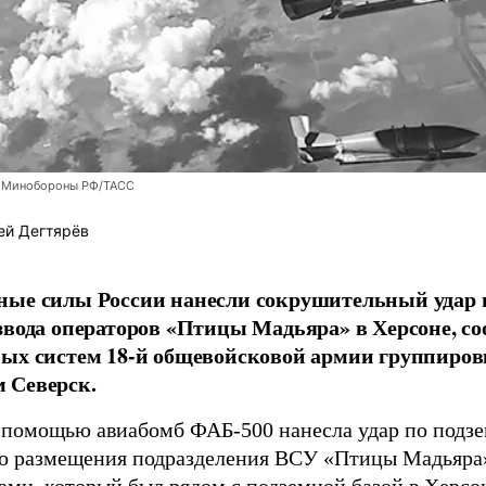
 Минобороны РФ/ТАСС
ей Дегтярёв
ные силы России нанесли сокрушительный удар 
звода операторов «Птицы Мадьяра» в Херсоне, с
ых систем 18-й общевойсковой армии группиров
 Северск.
 помощью авиабомб ФАБ-500 нанесла удар по подз
о размещения подразделения ВСУ «Птицы Мадьяра»