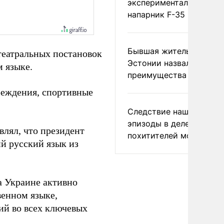
экспериментальный др
напарник F-35
Бывшая жительница
театральных постановок
Эстонии назвала главн
 языке.
преимущества России
реждения, спортивные
Следствие нашло новы
эпизоды в деле
влял, что президент
похитителей москвичек
й русский язык из
а Украине активно
венном языке,
ий во всех ключевых