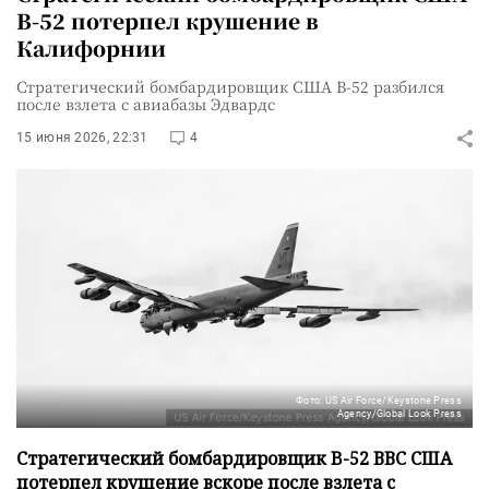
B-52 потерпел крушение в
Калифорнии
Стратегический бомбардировщик США B-52 разбился
после взлета с авиабазы Эдвардс
15 июня 2026, 22:31
4
Фото: US Air Force/Keystone Press
Agency/Global Look Press
Стратегический бомбардировщик B-52 ВВС США
потерпел крушение вскоре после взлета с