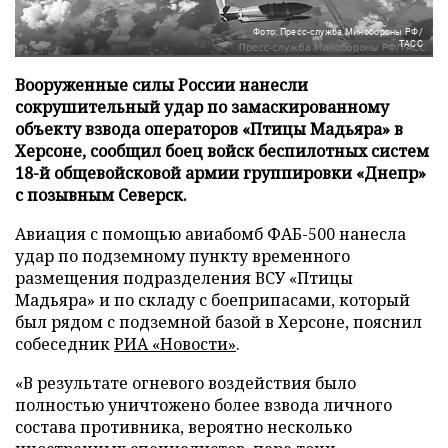
Фото: Пресс-служба Минобороны РФ/
ТАСС
Вооруженные силы России нанесли
сокрушительный удар по замаскированному
объекту взвода операторов «Птицы Мадьяра» в
Херсоне, сообщил боец войск беспилотных систем
18-й общевойсковой армии группировки «Днепр»
с позывным Северск.
Авиация с помощью авиабомб ФАБ-500 нанесла
удар по подземному пункту временного
размещения подразделения ВСУ «Птицы
Мадьяра» и по складу с боеприпасами, который
был рядом с подземной базой в Херсоне, пояснил
собеседник
РИА «Новости»
.
«В результате огневого воздействия было
полностью уничтожено более взвода личного
состава противника, вероятно несколько