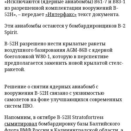
«Исключаются (ядерные авиабомбы) B61-7 и B83-1
из разрешенной комплектации вооружений B-
52H», – передает
«Интерфакс»
текст документа.
Эти авиабомбы остаются у бомбардировщиков B-2
Spirit.
B-52H разрешено нести крылатые ракеты
воздушного базирования AGM-86B с ядерной
боеголовкой W80-1, которую в перспективе
предполагается заменить новой крылатой стелс-
ракетой.
Решение о снятии ядерных авиабомб с
вооружения B-52H связано с уязвимостью
самолетов на фоне улучшающихся современных
систем ПВО.
Напомним, в октябре B-52H Stratofortress
сымитировал
бомбардировку базы Балтийского
флота ВМФ России в Калининградской области, а