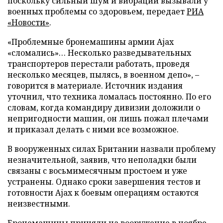
поскольку сильный шум и вибрации вызывали у
военных проблемы со здоровьем, передает
РИА
«Новости»
.
«Проблемные бронемашины армии Ajax
«сломались»… Несколько разведывательных
транспортеров перестали работать, проведя
несколько месяцев, пылясь, в военном депо», –
говорится в материале. Источник издания
уточнил, что техника ломалась постоянно. По его
словам, когда командиру дивизии доложили о
непригодности машин, он лишь пожал плечами
и приказал делать с ними все возможное.
В вооруженных силах Британии назвали проблему
незначительной, заявив, что неполадки были
связаны с восьмимесячным простоем и уже
устранены. Однако сроки завершения тестов и
готовности Ajax к боевым операциям остаются
неизвестными.
Бронемашины приняли на вооружение в ноябре