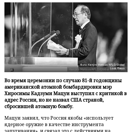
Фото: Kenjiro Matsuo/AFLO/Global
Look Press
Во время церемонии по случаю 81-й годовщины
американской атомной бомбардировки мэр
Хиросимы Кадзуми Мацуи выступил с критикой в
адрес России, но не назвал США страной,
сбросившей атомную бомбу.
Мацуи заявил, что Россия якобы «использует
ядерное оружие в качестве инструмента
запугивания», и связал это с действиями на