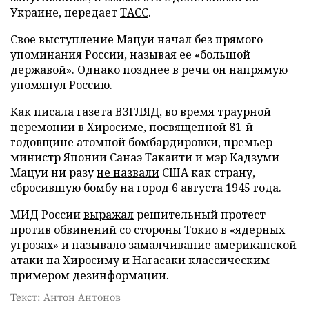
Украине, передает
ТАСС
.
Свое выступление Мацуи начал без прямого
упоминания России, называя ее «большой
державой». Однако позднее в речи он напрямую
упомянул Россию.
Как писала газета ВЗГЛЯД, во время траурной
церемонии в Хиросиме, посвященной 81-й
годовщине атомной бомбардировки, премьер-
министр Японии Санаэ Такаити и мэр Кадзуми
Мацуи ни разу
не назвали
США как страну,
сбросившую бомбу на город 6 августа 1945 года.
МИД России
выражал
решительный протест
против обвинений со стороны Токио в «ядерных
угрозах» и называло замалчивание американской
атаки на Хиросиму и Нагасаки классическим
примером дезинформации.
Текст: Антон Антонов