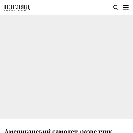
Американский самолет-разведчик