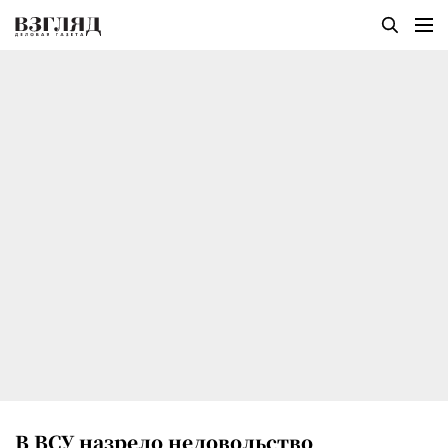
В ВСУ назрело недовольство