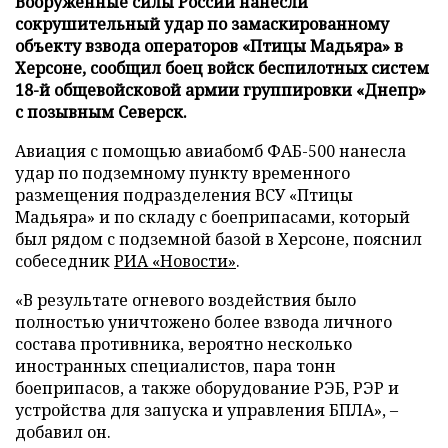
Вооруженные силы России нанесли
сокрушительный удар по замаскированному
объекту взвода операторов «Птицы Мадьяра» в
Херсоне, сообщил боец войск беспилотных систем
18-й общевойсковой армии группировки «Днепр»
с позывным Северск.
Авиация с помощью авиабомб ФАБ-500 нанесла
удар по подземному пункту временного
размещения подразделения ВСУ «Птицы
Мадьяра» и по складу с боеприпасами, который
был рядом с подземной базой в Херсоне, пояснил
собеседник
РИА «Новости»
.
«В результате огневого воздействия было
полностью уничтожено более взвода личного
состава противника, вероятно несколько
иностранных специалистов, пара тонн
боеприпасов, а также оборудование РЭБ, РЭР и
устройства для запуска и управления БПЛА», –
добавил он.