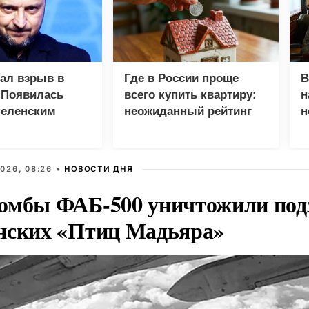
зал взрыв в
Где в России проще
В
 Появилась
всего купить квартиру:
н
Зеленским
неожиданный рейтинг
н
с
026, 08:26 •
НОВОСТИ ДНЯ
омбы ФАБ-500 уничтожили под
нских «Птиц Мадьяра»