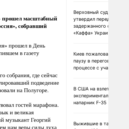
Верховный суд Швеции
й» прошел масштабный
утвердил передачу
оссия», собравший
задержанного сухогруз
«Каффа» Украине
ия» прошел в День
упившем в газету
Киев пожаловался на
паузу в переговорном
процессе с участием 
о собрания, где сейчас
нслировавший подведение
В США на взлете разби
овали на Полугоре.
экспериментальный др
напарник F-35
вовал гостей марафона.
зык и великая
ий музыкант Георгий
Выжившие в тайге пил
ем нам веры силы духа