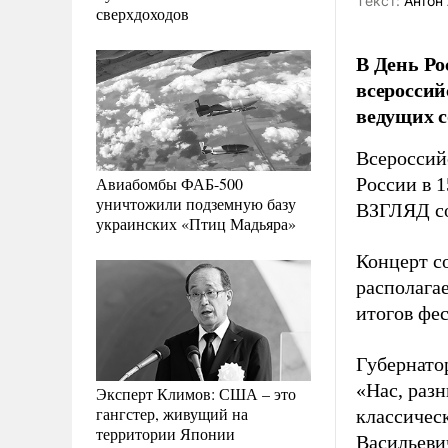
Tекст:
Антон 
сверхдоходов
В День Р
всероссий
ведущих с
Всероссий
Авиабомбы ФАБ-500
России в 1
уничтожили подземную базу
ВЗГЛЯД с
украинских «Птиц Мадьяра»
Концерт с
располага
итогов фе
Губернато
«Нас, разн
Эксперт Климов: США – это
гангстер, живущий на
классичес
территории Японии
Васильеви