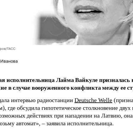
оров/ТАСС
 Иванова
я исполнительница Лайма Вайкуле призналась в
ие в случае вооруженного конфликта между ее ст
дала интервью радиостанции
Deutsche Welle
(призна
), где обсудила гипотетическое столкновение двух 
возможных действиях при нападении на Латвию, она
возьму автомат», – заявила исполнительница.