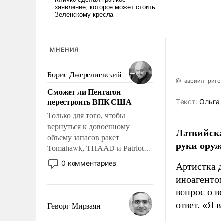
МНЕНИЯ
Борис Джерелиевский
@ Гавриил Григ
Сможет ли Пентагон
перестроить ВПК США
Tекст:
Ольга
Только для того, чтобы
вернуться к довоенному
Латвийска
объему запасов ракет
руки оруж
Tomahawk, THAAD и Patriot
США потребуется более трех
0 комментариев
Артистка 
лет. Даже небольшая война с
иноагентом
Ираном опустошила
вопрос о 
американские арсеналы.
Сложившаяся ситуация
ответ. «Я 
Геворг Мирзаян
означает многолетний период