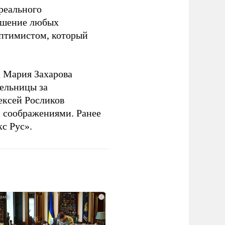
 реального
решение любых
оптимистом, который
 Мария Захарова
ельницы за
ексей Росликов
 соображениями. Ранее
с Рус».
i