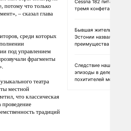
Cessna 182 питались
е, потому что только
тремя конфетами
ент», – сказал глава
Бывшая жительница
иторов, среди которых
Эстонии назвала главн
сполнении
преимущества России
нии под управлением
прозвучали фрагменты
Следствие нашло новы
».
эпизоды в деле
похитителей москвичек
узыкального театра
сты местной
етил, что классическая
а проведение
еемственность традиций