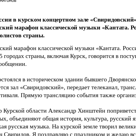
Антонов
оссии в курском концертном зале «Свиридовски
ский марафон классической музыки «Кантата. Р
олистов страны.
ский марафон классической музыки «Кантата. Росс
5 городах страны, включая Курск, говорится в пост
ообщении.
остоялся в историческом здании бывшего Дворянског
ется зал «Свиридовский», передает телеканал, тра
стиваля. Прямую трансляцию события также организ
р Курской области Александр Хинштейн поприветст
ых, объединяют общая история, культура, русский я
кая русская музыка. На курской земле творил велик
ч Свиридов. Я поздравляю с праздником и желаю вс