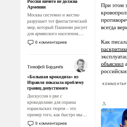
Россия ничего не должна
уязвимости США, например,
При этом з
Армении
перед Китаем.
кровопрол
Москва системно и жестко
противоре
разрушает тот фантастический
всегда вер
мир, который Пашинян рисует
для армянского населения.
Мир, где этому населению все
Как писал
6 комментариев
должны просто по
раскритик
определению, где его
эксплуата
политические прожекты будут
объяснил
а
беспрекословно оплачиваться
Тимофей Бордачёв
российски
за счет российских
«Большая крокодила» из
налогоплательщиков и где за
Израиля показала проблему
свои поступки не нужно
КОММЕНТАРИ
границ допустимого
отвечать.
Дискуссия о рве с
крокодилами для охраны
израильских тюрем – это
пример того, как быстро мы
двигаемся по пути
9 комментариев