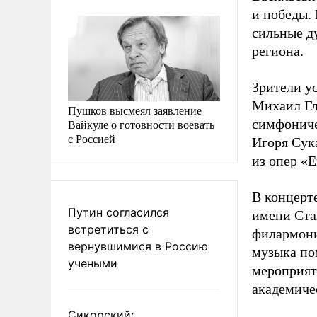
и победы. 
сильные д
региона.
Зрители у
Михаил Гл
Пушков высмеял заявление
симфониче
Вайкуле о готовности воевать
с Россией
Игоря Сук
из опер «Е
В концерт
Путин согласился
имени Ста
встретиться с
филармони
вернувшимися в Россию
музыка по
учеными
мероприят
академиче
Сикорский: