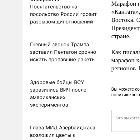
Марафон п
Посягательство на
«Кантата»
посольство России грозит
Востока. 
разрывом дипотношений
Президентс
стране.
Гневный звонок Трампа
Как писал
заставил Пентагон срочно
искать пропавшие ракеты
марафон к
регионов.
Здоровые бойцы ВСУ
заразились ВИЧ после
Вы можете к
политике по 
американских
экспериментов
Глава МИД Азербайджана
возложил цветы к