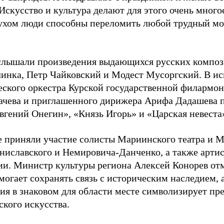
Искусство и культура делают для этого очень много
ухом люди способны переломить любой трудный мом
слышали произведения выдающихся русских композ
инка, Петр Чайковский и Модест Мусоргский. В и
ского оркестра Курской государственной филармо
ачева и приглашенного дирижера Арифа Дадашева 
вгений Онегин», «Князь Игорь» и «Царская невеста
е приняли участие солисты Мариинского театра и М
ниславского и Немировича-Данченко, а также арти
и. Министр культуры региона Алексей Конорев отм
могает сохранять связь с историческим наследием, 
ия в знаковом для области месте символизирует пр
ского искусства.