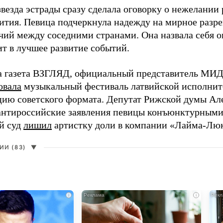
везда эстрады сразу сделала оговорку о нежелании
ития. Певица подчеркнула надежду на мирное раз
чий между соседними странами. Она назвала себя 
ит в лучшее развитие событий.
а газета ВЗГЛЯД, официальный представитель МИД
овала
музыкальный фестиваль латвийской исполнит
цию советского формата. Депутат Рижской думы Ал
нтироссийские заявления певицы конъюнктурными
й суд
лишил
артистку доли в компании «Лайма-Люк
И (83)
▼
i
i