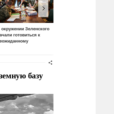
 окружении Зеленского
Атака на Омский НПЗ
ачали готовиться к
доказала: угроза БПЛА
еожиданному
вышла на новый
ценарию
уровень
земную базу