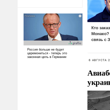
революционных изменений.
То, что несколько лет назад
было образом для
псевдонаучной фантастики,
стало всерьез обсуждаемой
идеей.
Кто зака
Монако?
связь с 
6 АВГУСТА 2
Авиаб
украи