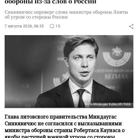
обороны из-за слов о России
Синкявичюс опроверг слова министра обороны Ливты
об угрозе со стороны России
7 августа 2026, 08:35
15
Фото: Mindaugas Kulbis/AP/TASS
Глава литовского правительства Миндаугас
Синкявичюс не согласился с высказываниями
министра обороны страны Робертаса Каунаса о
якобы растущей военной угрозе со стороны