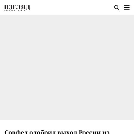
Совфед одобрил выход России из