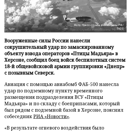
Фото: Пресс-служба Минобороны РФ/
ТАСС
Вооруженные силы России нанесли
сокрушительный удар по замаскированному
объекту взвода операторов «Птицы Мадьяра» в
Херсоне, сообщил боец войск беспилотных систем
18-й общевойсковой армии группировки «Днепр»
с позывным Северск.
Авиация с помощью авиабомб ФАБ-500 нанесла
удар по подземному пункту временного
размещения подразделения ВСУ «Птицы
Мадьяра» и по складу с боеприпасами, который
был рядом с подземной базой в Херсоне, пояснил
собеседник
РИА «Новости»
.
«В результате огневого воздействия было