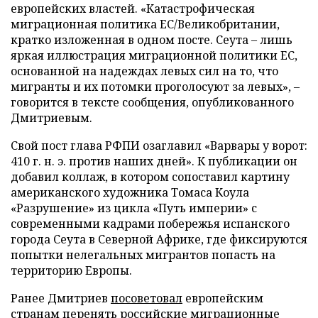
европейских властей. «Катастрофическая
миграционная политика ЕС/Великобритании,
кратко изложенная в одном посте. Сеута – лишь
яркая иллюстрация миграционной политики ЕС,
основанной на надеждах левых сил на то, что
мигранты и их потомки проголосуют за левых», –
говорится в тексте сообщения, опубликованного
Дмитриевым.
Свой пост глава РФПИ озаглавил «Варвары у ворот:
410 г. н. э. против наших дней». К публикации он
добавил коллаж, в котором сопоставил картину
американского художника Томаса Коула
«Разрушение» из цикла «Путь империи» с
современными кадрами побережья испанского
города Сеута в Северной Африке, где фиксируются
попытки нелегальных мигрантов попасть на
территорию Европы.
Ранее Дмитриев
посоветовал
европейским
странам перенять российские миграционные