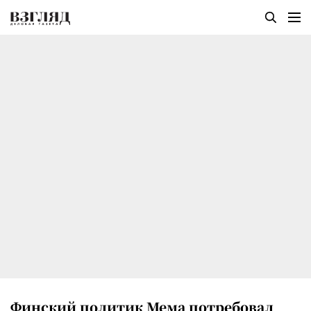
Финский политик Мема потребовал