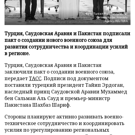
Фото: Turkish Presidency/Murat
Cetinmuhurdar/Anadolu
Agency/REUTERS
Турция, Саудовская Аравия и Пакистан подписали
пакт о создании нового военного союза для
развития сотрудничества и координации усилий
в регионе.
Турция, Саудовская Аравия и Пакистан
заключили пакт о создании военного союза,
передает
ТАСС
. Подписи под документом
поставили турецкий президент Тайип Эрдоган,
наследный принц Саудовской Аравии Мухаммед
бен Сальман Аль Сауд и премьер-министр
Пакистана Шахбаз Шариф.
Стороны планируют активно развивать военно-
техническое сотрудничество и координировать
усилия по урегулированию региональных