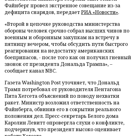
Файнберг провел экстренное совещание из-за
дефицита снарядов, передает
РИА «Новости»
.
«Второй в цепочке руководства министерства
обороны человек срочно собрал высших чинов по
военным и оборонным закупкам на встречу в
пятницу вечером, чтобы обсудить пути быстрого
реагирования на недостатку американских
боеприпасов, - после того как он получил гневный
звонок от президента Дональда Трампа», –
сообщает канал NBC.
Газета Washington Post уточняет, что Дональд
Трамп потребовал от руководителя Пентагона
Пита Хегсета объяснений по поводу нехватки
ракет. Министр возложил ответственность на
Файнберга, обвинив его в сокрытии реального
положения дел. Пресс-секретарь Белого дома
Каролин Левитт опровергла слухи о конфликте,
подчеркнув, что президент высоко оценивает
работу Хегсета.