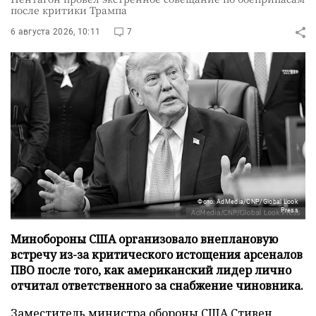
после критики Трампа
6 августа 2026, 10:11
7
Фото: AdMedia/CNP/Global Look
Press
Минобороны США организовало внеплановую
встречу из-за критического истощения арсеналов
ПВО после того, как американский лидер лично
отчитал ответственного за снабжение чиновника.
Заместитель министра обороны США Стивен