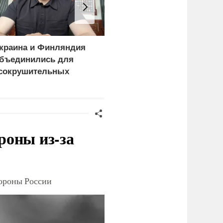
краина и Финляндия
Пощечина всей системе
бъединились для
правосудия: что
сокрушительных
натворил сын
анкций" против России
украинского олигарха
роны из-за
тороны России