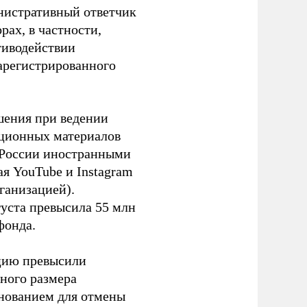
инистративный ответчик
ах, в частности,
тиводействии
зарегистрированного
шения при ведении
ационных материалов
в России иностранными
я YouTube и Instagram
ганизацией).
густа превысила 55 млн
фонда.
ацию превысили
ного размера
основанием для отмены