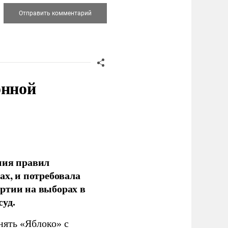
онной
ния правил
ах, и потребовала
ртии на выборах в
уд.
нять «Яблоко» с