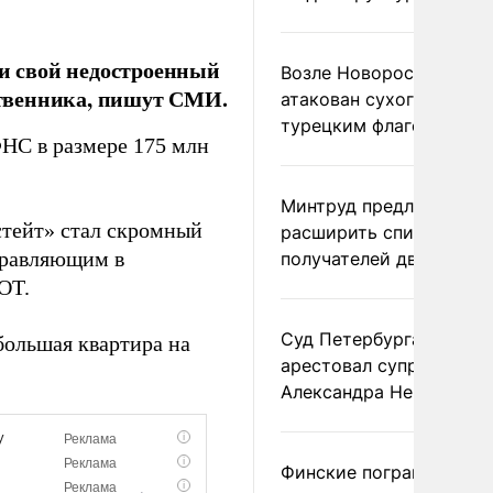
и свой недостроенный
Возле Новороссийска
бственника, пишут СМИ.
атакован сухогруз под
турецким флагом
ФНС в размере 175 млн
Минтруд предложил
стейт» стал скромный
расширить список
правляющим в
получателей двух пенс
OT.
Суд Петербурга заочно
большая квартира на
арестовал супругу
Александра Невзорова
Финские пограничники