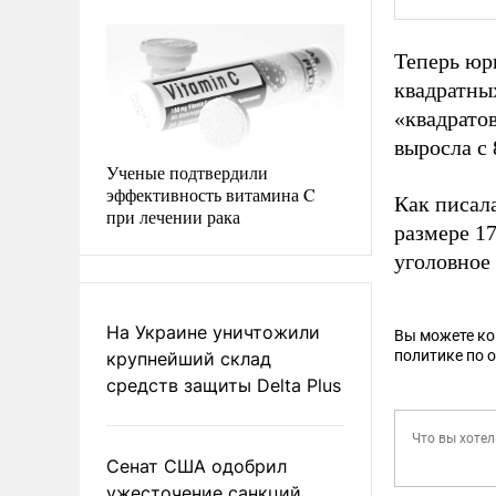
Теперь юр
квадратны
«квадратов
выросла с 
Ученые подтвердили
эффективность витамина C
Как писал
при лечении рака
размере 1
уголовное
На Украине уничтожили
Вы можете к
политике по 
крупнейший склад
средств защиты Delta Plus
Сенат США одобрил
ужесточение санкций