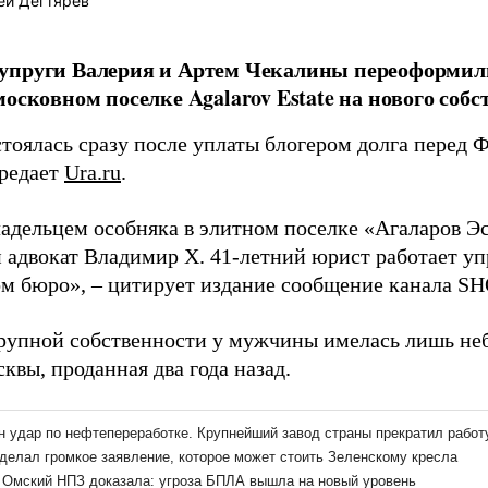
ей Дегтярёв
упруги Валерия и Артем Чекалины переоформил
московном поселке Agalarov Estate на нового со
стоялась сразу после уплаты блогером долга перед 
ередает
Ura.ru
.
адельцем особняка в элитном поселке «Агаларов Э
 адвокат Владимир Х. 41-летний юрист работает у
ом бюро», – цитирует издание сообщение канала SH
крупной собственности у мужчины имелась лишь не
квы, проданная два года назад.