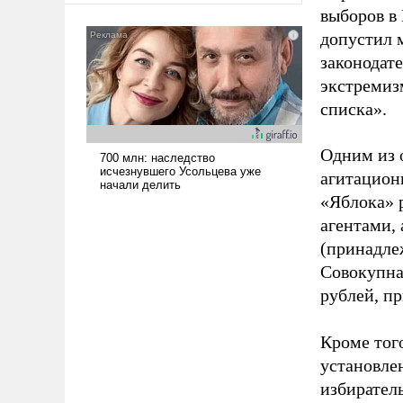
выборов в
допустил 
законодат
экстремиз
списка».
Одним из 
агитацион
«Яблока» 
агентами,
(принадле
Совокупная
рублей, пр
Кроме тог
установле
избиратель