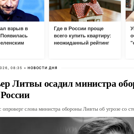
зал взрыв в
Где в России проще
У
 Появилась
всего купить квартиру:
о
Зеленским
неожиданный рейтинг
"
с
026, 08:35 •
НОВОСТИ ДНЯ
ер Литвы осадил министра обо
 России
 опроверг слова министра обороны Ливты об угрозе со с