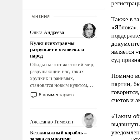
регистрац
МНЕНИЯ
Также в з
«Яблока».
Ольга Андреева
поддержке
Культ психотравмы
документе
разрушает и человека, и
является 
народ
суд призн
Обиды на этот жестокий мир,
разрушающий нас, таких
Помимо во
хрупких и ранимых,
партии, б
становятся новым культом,
говорится,
постепенно вытесняя и
6 комментариев
отменяя традиционное
счетов и 
требование к человеку – быть
мужественным и твердым под
«Таким об
ударами судьбы, брать на себя
Александр Тимохин
выдвинуты
ответственность, помогать
Безэкипажный корабль –
уведомлени
слабым, идти вперед и
задача со многими