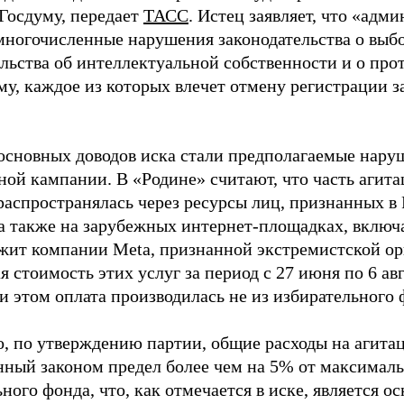
 Госдуму, передает
ТАСС
. Истец заявляет, что «адм
многочисленные нарушения законодательства о выбор
ельства об интеллектуальной собственности и о про
му, каждое из которых влечет отмену регистрации 
основных доводов иска стали предполагаемые нару
ной кампании. В «Родине» считают, что часть агит
распространялась через ресурсы лиц, признанных 
 а также на зарубежных интернет-площадках, включа
жит компании Meta, признанной экстремистской ор
 стоимость этих услуг за период с 27 июня по 6 ав
и этом оплата производилась не из избирательного 
о, по утверждению партии, общие расходы на агит
нный законом предел более чем на 5% от максималь
ного фонда, что, как отмечается в иске, является 