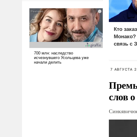
американские арсеналы.
Сложившаяся ситуация
означает многолетний период
уязвимости США, например,
Кто зака
перед Китаем.
Монако?
связь с 
7 АВГУСТА 2
Премь
слов о
Синкявичюс