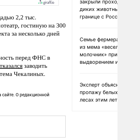
закрыли проходы для
диких животных на
границе с Россией
адью 2,2 тыс.
отеатр, гостиную на 300
кта за несколько дней
Семье фермера Уолкер
из мема «веселый
молочник» пригрозили
ость перед ФНС в
выдворением из Росси
тказался
заводить
ртема Чекалиных.
Эксперт объяснил
пропажу белых грибов 
 сайте. О редакционной
лесах этим летом