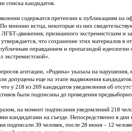
ии списка кандидатов.
аявлении содержатся претензии к публикациям на о
 По мнению истца, некоторые из них свидетельству
 ЛГБТ-движения, признанного экстремистским и з
 утверждается, что сохранение этих материалов в о
«публичным оправданием и пропагандой идеологии 
ал экстремистской».
просов агитации, «Родина» указала на нарушения, 
ыли допущены еще на этапе выдвижения кандидатов. 
 что у 218 из 269 кандидатов уведомления об отсу
активов были подписаны до проведения предвыборног
разом, на момент подписания уведомлений 218 чело
ми кандидатами на съезде. Непосредственно в дни 
я подписали 39 человек, после 28 июня – 12 челов