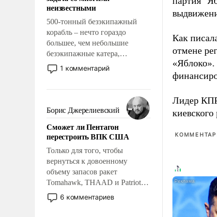
партия "Я
адаптироваться.
неизвестными
выдвижения
500-тонный безэкипажный
корабль – нечто гораздо
Как писал
большее, чем небольшие
отмене ре
безэкипажные катера,
«Яблоко».
применение которых уже
1 комментарий
финансиро
стало обыденностью. Задача по
созданию такого корабля очень
сложна и амбициозна. Однако
Лидер КП
и ее реализация радикально
Борис Джерелиевский
киевского
поднимет наши боевые
Сможет ли Пентагон
возможности.
перестроить ВПК США
КОММЕНТАРИ
Только для того, чтобы
вернуться к довоенному
объему запасов ракет
Tomahawk, THAAD и Patriot
США потребуется более трех
6 комментариев
лет. Даже небольшая война с
Ираном опустошила