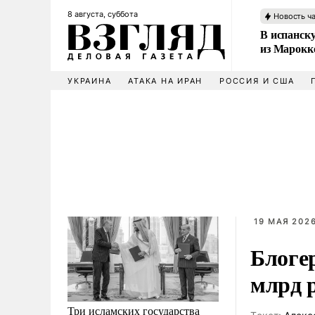
8 августа, суббота
Новость ч
В испанск
из Марокк
УКРАИНА
АТАКА НА ИРАН
РОССИЯ И США
19 МАЯ 2026
Блогер
млрд 
Три исламских государства