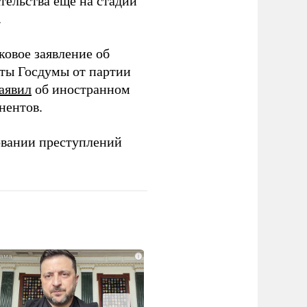
тельства еще на стадии
.
ковое заявление об
аты Госдумы от партии
аявил
об иностранном
нентов.
овании преступлений
i