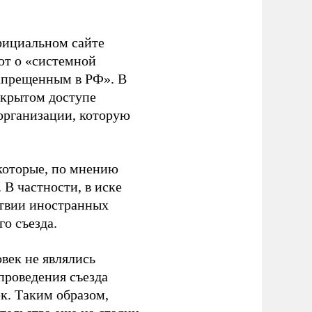
фициальном сайте
ют о «системной
апрещенным в РФ». В
ткрытом доступе
организации, которую
которые, по мнению
В частности, в иске
тствии иностранных
о съезда.
век не являлись
проведения съезда
ек. Таким образом,