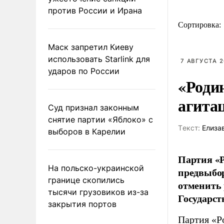
против России и Ирана
Сортировка:
Маск запретил Киеву
использовать Starlink для
7 АВГУСТА 2
ударов по России
«Роди
агита
Суд признал законным
снятие партии «Яблоко» с
Tекст:
Елиза
выборов в Карелии
Партия «Р
На польско-украинской
предвыбор
границе скопились
отменить 
тысячи грузовиков из-за
Государст
закрытия портов
Партия «Р