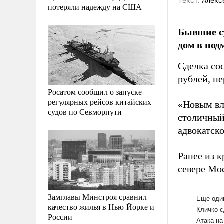
Tекст:
Алекс
потеряли надежду на США
Бывшие с
дом в под
Сделка со
рублей, п
Росатом сообщил о запуске
регулярных рейсов китайских
«Новым вл
судов по Севморпути
столичный
адвокатск
Ранее из 
севере Мос
Замглавы Минстроя сравнил
качество жилья в Нью-Йорке и
России