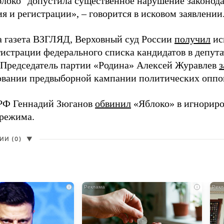
блоко" допустила существенное нарушение законода
 и регистрации», – говорится в исковом заявлении
а газета ВЗГЛЯД, Верховный суд России
получил
ис
гистрации федерального списка кандидатов в депут
 Председатель партии «Родина» Алексей Журавлев
з
вании предвыборной кампании политических оппо
РФ Геннадий Зюганов
обвинил
«Яблоко» в игнорир
 режима.
И (0)
▼
i
i