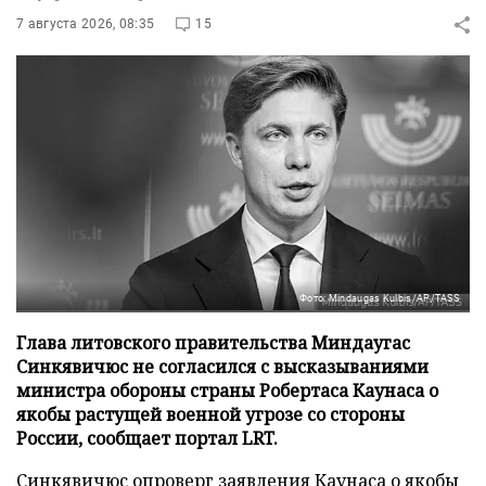
7 августа 2026, 08:35
15
Фото: Mindaugas Kulbis/AP/TASS
Глава литовского правительства Миндаугас
Синкявичюс не согласился с высказываниями
министра обороны страны Робертаса Каунаса о
якобы растущей военной угрозе со стороны
России, сообщает портал LRT.
Синкявичюс опроверг заявления Каунаса о якобы