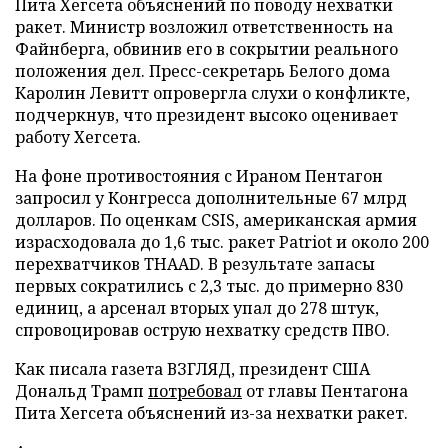
Пита Хегсета объяснений по поводу нехватки
ракет. Министр возложил ответственность на
Файнберга, обвинив его в сокрытии реального
положения дел. Пресс-секретарь Белого дома
Каролин Левитт опровергла слухи о конфликте,
подчеркнув, что президент высоко оценивает
работу Хегсета.
На фоне противостояния с Ираном Пентагон
запросил у Конгресса дополнительные 67 млрд
долларов. По оценкам CSIS, американская армия
израсходовала до 1,6 тыс. ракет Patriot и около 200
перехватчиков THAAD. В результате запасы
первых сократились с 2,3 тыс. до примерно 830
единиц, а арсенал вторых упал до 278 штук,
спровоцировав острую нехватку средств ПВО.
Как писала газета ВЗГЛЯД, президент США
Дональд Трамп
потребовал
от главы Пентагона
Пита Хегсета объяснений из-за нехватки ракет.