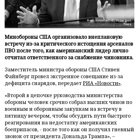
Фото: AdMedia/CNP/Global Look
Press
Минобороны США организовало внеплановую
встречу из-за критического истощения арсеналов
ПВО после того, как американский лидер лично
отчитал ответственного за снабжение чиновника.
Заместитель министра обороны США Стивен
Файнберг провел экстренное совещание из-за
дефицита снарядов, передает
РИА «Новости»
.
«Второй в цепочке руководства министерства
обороны человек срочно собрал высших чинов по
военным и оборонным закупкам на встречу в
пятницу вечером, чтобы обсудить пути быстрого
реагирования на недостатку американских
боеприпасов, - после того как он получил гневный
звонок от президента Дональда Трампа», –