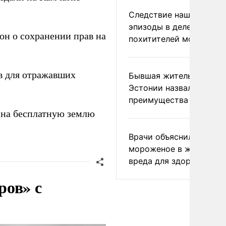
Следствие нашло новы
эпизоды в деле
он о сохранении прав на
похитителей москвичек
в для отражавших
Бывшая жительница
Эстонии назвала главн
преимущества России
на бесплатную землю
Врачи объяснили, как е
мороженое в жару без
вреда для здоровья
ров» с