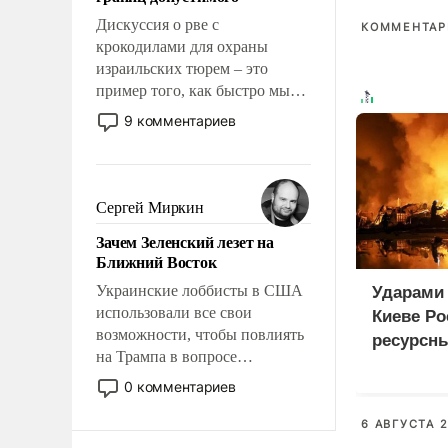
отвечать.
Дискуссия о рве с
КОММЕНТАРИ
крокодилами для охраны
израильских тюрем – это
пример того, как быстро мы
двигаемся по пути
9 комментариев
революционных изменений.
То, что несколько лет назад
было образом для
псевдонаучной фантастики,
Сергей Миркин
стало всерьез обсуждаемой
Зачем Зеленский лезет на
идеей.
Ближний Восток
Украинские лоббисты в США
Ударами 
использовали все свои
Киеве Р
возможности, чтобы повлиять
ресурсн
на Трампа в вопросе
предоставления вооружений
0 комментариев
своим нанимателям. Вероятно,
кому-то из тех, кто
6 АВГУСТА 2
консультирует Киев, пришла в