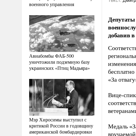
Tекст:
Дмитр
военного управления
Депутаты 
военнослу
добавив в
Соответст
Авиабомбы ФАБ-500
региональ
уничтожили подземную базу
изменения
украинских «Птиц Мадьяра»
бесплатно
«За отвагу
Вице-спик
соответст
ветеранам
Мэр Хиросимы выступил с
критикой России в годовщину
Медаль «За
американской бомбардировки
вручаемой