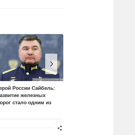
ерой России Сайбель:
Эксперт рассказал о
азвитие железных
последствиях
орог стало одним из
обмеления рек для
риоритетов Народной
Европы и Украины
рограммы ЕР