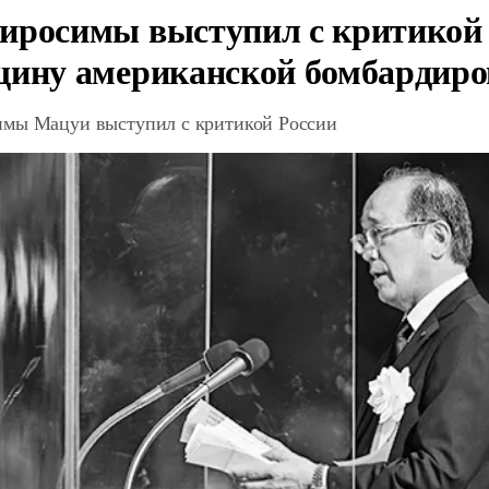
иросимы выступил с критикой 
щину американской бомбардир
мы Мацуи выступил с критикой России