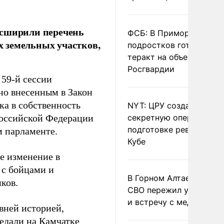
асширили перечень
ФСБ: В Приморье трое
 земельных участков,
подростков готовили
теракт на объекте
Росгвардии
59-й сессии
сно внесенным в Закон
ка в собственность
NYT: ЦРУ создало
Российской Федерации
секретную опергруппу 
подготовке революции 
м парламенте.
Кубе
е изменение в
 с бойцами и
В Горном Алтае участн
ков.
СВО пережил удар мол
и встречу с медведем
вней историей,
медали на Камчатке