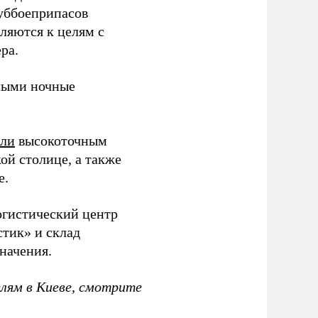
суббоеприпасов
вляются к целям с
ра.
ыми ночные
или
высокоточным
ой столице, а также
е.
гистический центр
тик» и склад
начения.
елям в Киеве, смотрите