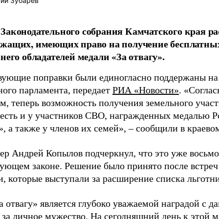
ий Зубарев
Законодательного собрания Камчатского края р
жащих, имеющих право на получение бесплатных
 него обладателей медали «За отвагу».
вующие поправки были единогласно поддержаны на 
ного парламента, передает
РИА «Новости»
. «Согла
м, теперь возможность получения земельного участ
 есть и у участников СВО, награжденных медалью 
», а также у членов их семей», – сообщили в краево
ер Андрей Копылов подчеркнул, что это уже восьмо
вующем законе. Решение было принято после встреч
и, которые выступали за расширение списка льготни
 отвагу» является глубоко уважаемой наградой с да
 за личное мужество. На сегодняшний день к этой 