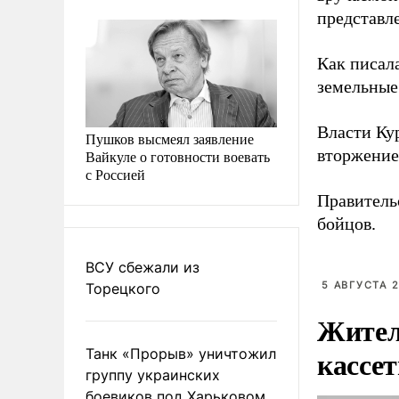
представле
Как писал
земельные
Власти Ку
Пушков высмеял заявление
вторжение
Вайкуле о готовности воевать
с Россией
Правител
бойцов.
ВСУ сбежали из
5 АВГУСТА 2
Торецкого
Жител
кассе
Танк «Прорыв» уничтожил
группу украинских
боевиков под Харьковом