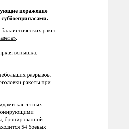
ирующие поражение
 суббоеприпасами.
 баллистических ракет
азета»
.
 яркая вспышка,
 небольших разрывов.
еголовки ракеты при
видами кассетных
етонирующими
ы, бронированной
аходится 54 боевых