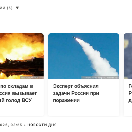
И (5)
▼
по складам в
Эксперт объяснил
Г
оссия вызывает
задачи России при
Р
ый голод ВСУ
поражении
д
логистических центров в
п
Киеве
п
026, 03:25 •
НОВОСТИ ДНЯ