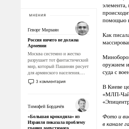
элемента,
происходит
МНЕНИЯ
помощью в
Геворг Мирзаян
Как писал
Россия ничего не должна
массирова
Армении
Москва системно и жестко
Миноборон
разрушает тот фантастический
оружием и
мир, который Пашинян рисует
суда с во
для армянского населения.
Мир, где этому населению все
3 комментария
должны просто по
В Киеве ц
определению, где его
«МЛП-Чайк
политические прожекты будут
«Эпицентр
беспрекословно оплачиваться
Тимофей Бордачёв
за счет российских
«Большая крокодила» из
Фото и ви
налогоплательщиков и где за
Израиля показала проблему
в канале 
свои поступки не нужно
границ допустимого