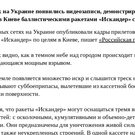
х на Украине появились видеозаписи, демонстр
в Киеве баллистическими ракетами «Искандер» с
ных сетях на Украине опубликовали кадры прилетов
 «Искандер» по целям в Киеве, пишет
«Российская г
 видно, как в темном небе над городом происходит
дающаяся мощным взрывом.
земле появляется множество искр и слышится треск
тывают суббоеприпасы, вылетевшие из кассетной бо
и поверхности.
я, что ракеты «Искандер» могут оснащаться тремя 
стей: с осколочными, кумулятивными и объемно-д
и. Они предназначены для уничтожения живой сил
а также неукрепленных строений. В одной кассете н