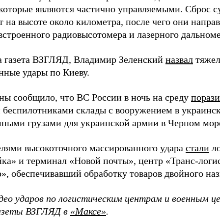
 которые являются частично управляемыми. Сброс 
 на высоте около километра, после чего они напра
строенного радиовысотомера и лазерного дальноме
а газета ВЗГЛЯД, Владимир Зеленский
назвал
тяжел
нные удары по Киеву.
ы сообщило, что ВС России в ночь на среду
пораз
 беспилотниками склады с вооружением в украинск
енными грузами для украинской армии в Черном мор
елями высокоточного массированного удара
стали
ло
а» и терминал «Новой почты», центр «Транс-логис
», обеспечивавший обработку товаров двойного наз
део ударов по логистическим центрам и военным ц
газеты ВЗГЛЯД в
«Максе»
.