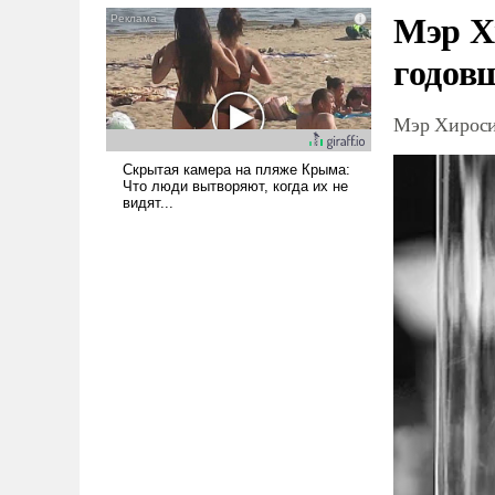
Мэр Х
голову мысль: хорошо бы
продемонстрировать, что
годов
Украина вступила в
вооруженное противостояние
с Ираном.
Мэр Хироси