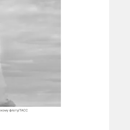
скому флоту/ТАСС