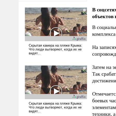
В соцсетя
объектов 
В социаль
комплекса
На записях
сопровож
Затем на 
Так сраба
достижени
Отмечаетс
боевых ча
элементам
техники, 