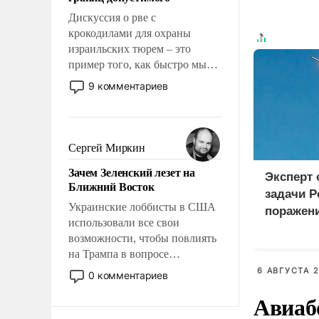
отвечать.
Дискуссия о рве с
крокодилами для охраны
израильских тюрем – это
пример того, как быстро мы
двигаемся по пути
9 комментариев
революционных изменений.
То, что несколько лет назад
было образом для
псевдонаучной фантастики,
Сергей Миркин
стало всерьез обсуждаемой
Зачем Зеленский лезет на
идеей.
Эксперт
Ближний Восток
задачи Р
Украинские лоббисты в США
поражен
использовали все свои
логистич
возможности, чтобы повлиять
Киеве
на Трампа в вопросе
предоставления вооружений
6 АВГУСТА 2
0 комментариев
своим нанимателям. Вероятно,
Авиаб
кому-то из тех, кто
консультирует Киев, пришла в