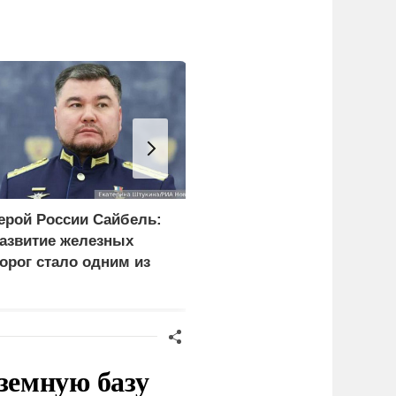
ерой России Сайбель:
Росстандарт ограничил
азвитие железных
продажу грузовиков
орог стало одним из
Dongfeng и Zoomlion в
риоритетов Народной
России
рограммы ЕР
земную базу