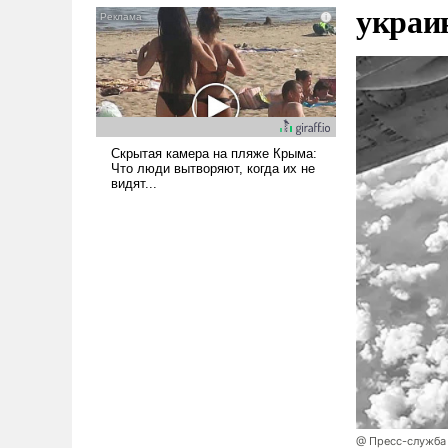
украи
голову мысль: хорошо бы
продемонстрировать, что
Украина вступила в
вооруженное противостояние
с Ираном.
@ Пресс-служба