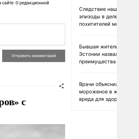
 сайте. О редакционной
Следствие нашло новы
эпизоды в деле
похитителей москвичек
Бывшая жительница
Эстонии назвала главн
преимущества России
Врачи объяснили, как е
мороженое в жару без
ров» с
вреда для здоровья