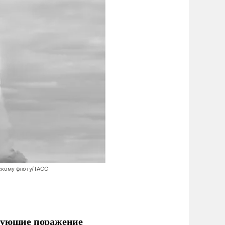
скому флоту/ТАСС
ирующие поражение