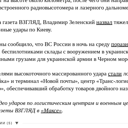
 на высоте около километра, после чего они напра
строенного радиовысотомера и лазерного дальноме
а газета ВЗГЛЯД, Владимир Зеленский
назвал
тяжел
нные удары по Киеву.
ы сообщило, что ВС России в ночь на среду
пораз
 беспилотниками склады с вооружением в украинск
енными грузами для украинской армии в Черном мор
елями высокоточного массированного удара
стали
ло
а» и терминал «Новой почты», центр «Транс-логис
», обеспечивавший обработку товаров двойного наз
део ударов по логистическим центрам и военным ц
газеты ВЗГЛЯД в
«Максе»
.
И (5)
▼