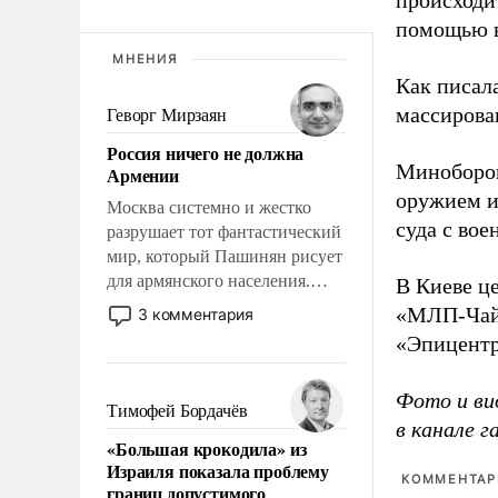
происходит
помощью в
МНЕНИЯ
Как писал
массирова
Геворг Мирзаян
Россия ничего не должна
Миноборон
Армении
оружием и
Москва системно и жестко
суда с во
разрушает тот фантастический
мир, который Пашинян рисует
для армянского населения.
В Киеве ц
Мир, где этому населению все
«МЛП-Чайк
3 комментария
должны просто по
«Эпицентр
определению, где его
политические прожекты будут
Фото и ви
беспрекословно оплачиваться
Тимофей Бордачёв
в канале 
за счет российских
«Большая крокодила» из
налогоплательщиков и где за
Израиля показала проблему
свои поступки не нужно
КОММЕНТАРИ
границ допустимого