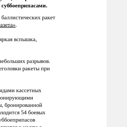
 суббоеприпасами.
 баллистических ракет
азета»
.
 яркая вспышка,
 небольших разрывов.
еголовки ракеты при
видами кассетных
етонирующими
ы, бронированной
аходится 54 боевых
суббоеприпасов