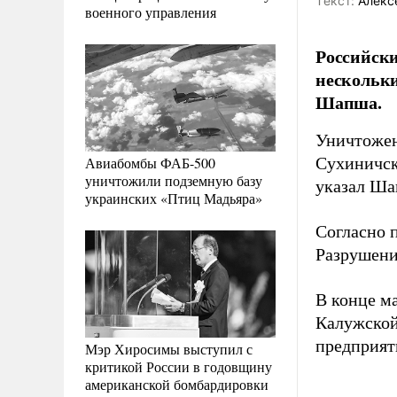
Tекст:
Алекс
военного управления
Российски
нескольки
Шапша.
Уничтожен
Авиабомбы ФАБ-500
Сухиничск
уничтожили подземную базу
указал Ш
украинских «Птиц Мадьяра»
Согласно 
Разрушени
В конце м
Калужской 
предприят
Мэр Хиросимы выступил с
критикой России в годовщину
американской бомбардировки