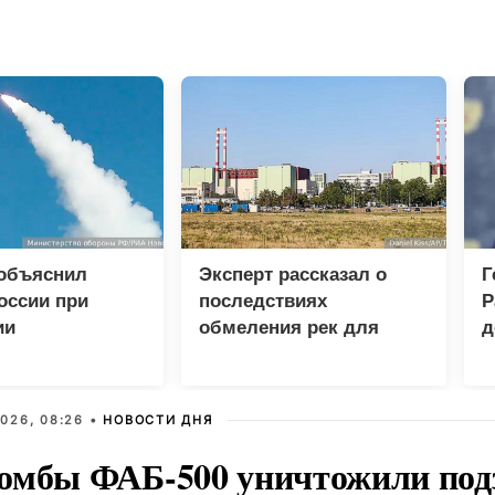
 объяснил
Эксперт рассказал о
Г
оссии при
последствиях
Р
ии
обмеления рек для
д
еских центров в
Европы и Украины
п
п
026, 08:26 •
НОВОСТИ ДНЯ
омбы ФАБ-500 уничтожили под