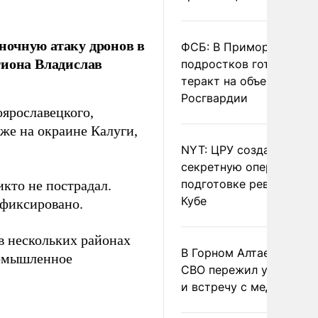
ночную атаку дронов в
ФСБ: В Приморье трое
гиона Владислав
подростков готовили
теракт на объекте
Росгвардии
ярославецкого,
же на окраине Калуги,
NYT: ЦРУ создало
секретную опергруппу 
подготовке революции 
кто не пострадал.
Кубе
афиксировано.
в нескольких районах
В Горном Алтае участн
мышленное
СВО пережил удар мол
и встречу с медведем