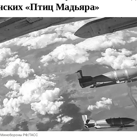
нских «Птиц Мадьяра»
 Минобороны РФ/ТАСС