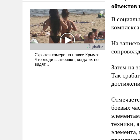
объектов 
В социаль
комплекса
На записях
сопровож
Затем на 
Так сраба
достижени
Отмечаетс
боевых ча
элементам
техники, 
элемента,