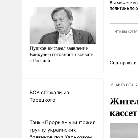
Вы можете к
политике по 
Пушков высмеял заявление
Вайкуле о готовности воевать
с Россией
Сортировка:
5 АВГУСТА 2
ВСУ сбежали из
Жител
Торецкого
кассе
Танк «Прорыв» уничтожил
группу украинских
боевиков под Харьковом