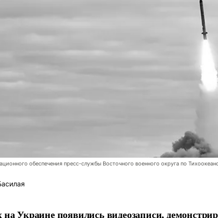
ционного обеспечения пресс-службы Восточного военного округа по Тихоокеан
Басилая
х на Украине появились видеозаписи, демонстр