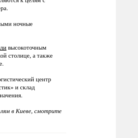
вляются к целям с
ра.
ыми ночные
или
высокоточным
ой столице, а также
е.
гистический центр
тик» и склад
начения.
елям в Киеве, смотрите