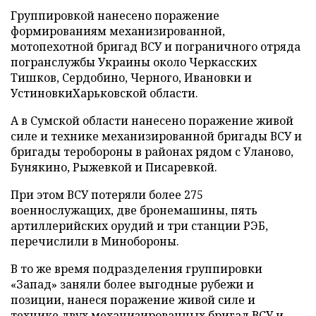
Группировкой нанесено поражение
формированиям механизированной,
мотопехотной бригад ВСУ и пограничного отряда
погранслужбы Украины около Черкасских
Тишков, Сердобино, Черного, Ивановки и
УстиновкиХарьковской области.
А в Сумской области нанесено поражение живой
силе и технике механизированной бригады ВСУ и
бригады теробороны в районах рядом с Уланово,
Бунякино, Рыжевкой и Писаревкой.
При этом ВСУ потеряли более 275
военнослужащих, две бронемашины, пять
артиллерийских орудий и три станции РЭБ,
перечислили в Минобороны.
В то же время подразделения группировки
«Запад» заняли более выгодные рубежи и
позиции, нанеся поражение живой силе и
технике двух механизированных бригад ВСУ и