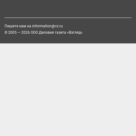
Пишите нам на
information@vz.ru
© 2005 — 2026 ООО Деловая газета «Взгляд»