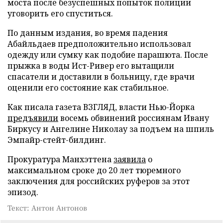
моста после безуспешных попыток полиции
уговорить его спуститься.
По данным издания, во время падения
Абайльдаев предположительно использовал
одежду или сумку как подобие парашюта. После
прыжка в воды Ист-Ривер его вытащили
спасатели и доставили в больницу, где врачи
оценили его состояние как стабильное.
Как писала газета ВЗГЛЯД, власти Нью-Йорка
предъявили
восемь обвинений россиянам Ивану
Биркусу и Ангелине Николау за подъем на шпиль
Эмпайр-стейт-билдинг.
Прокуратура Манхэттена
заявила
о
максимальном сроке до 20 лет тюремного
заключения для российских руферов за этот
эпизод.
Текст: Антон Антонов