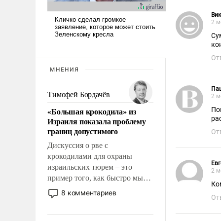
Вик
2 м
Су
ко
От
МНЕНИЯ
Па
Тимофей Бордачёв
2 м
«Большая крокодила» из
По
ра
Израиля показала проблему
границ допустимого
От
Дискуссия о рве с
крокодилами для охраны
Евг
израильских тюрем – это
2 м
пример того, как быстро мы
Ком
двигаемся по пути
8 комментариев
От
революционных изменений.
То, что несколько лет назад