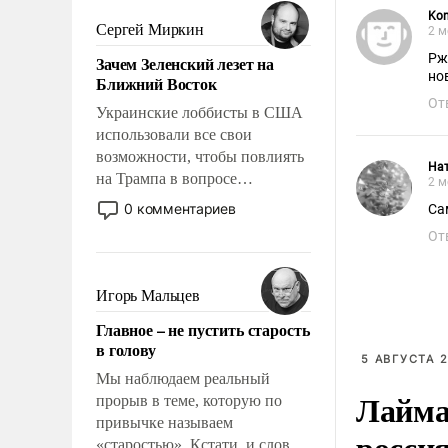
было образом для
Kon
псевдонаучной фантастики,
Сергей Миркин
2 м
стало всерьез обсуждаемой
Рж
Зачем Зеленский лезет на
идеей.
но
Ближний Восток
От
Украинские лоббисты в США
использовали все свои
возможности, чтобы повлиять
Нат
на Трампа в вопросе
2 м
предоставления вооружений
0 комментариев
Са
своим нанимателям. Вероятно,
От
кому-то из тех, кто
консультирует Киев, пришла в
голову мысль: хорошо бы
Игорь Мальцев
продемонстрировать, что
Главное – не пустить старость
Украина вступила в
в голову
вооруженное противостояние
5 АВГУСТА 2
с Ираном.
Мы наблюдаем реальный
Лайма 
прорыв в теме, которую по
привычке называем
росси
«старостью». Кстати, и слово-