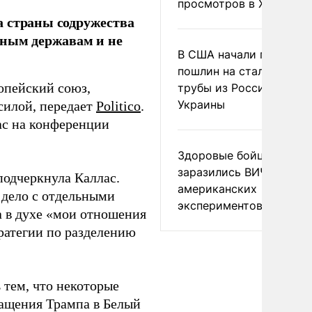
просмотров в X
а страны содружества
ьным державам и не
В США начали пересмо
пошлин на стальные
опейский союз,
трубы из России и с
Украины
силой, передает
Politico
.
ас на конференции
Здоровые бойцы ВСУ
заразились ВИЧ после
подчеркнула Каллас.
американских
 дело с отдельными
экспериментов
а в духе «мои отношения
тратегии по разделению
тем, что некоторые
ращения Трампа в Белый