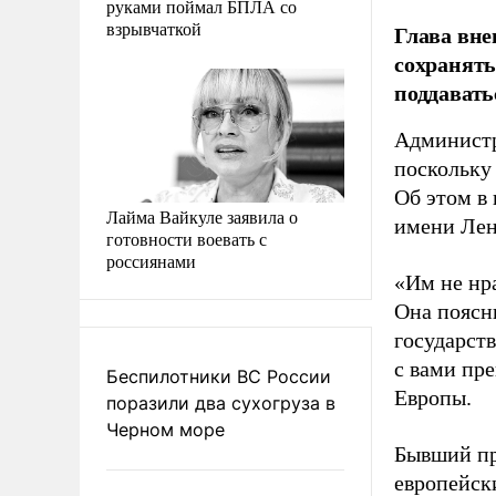
руками поймал БПЛА со
взрывчаткой
Глава вне
сохранять
поддавать
Администр
поскольку
Об этом в
Лайма Вайкуле заявила о
имени Лен
готовности воевать с
россиянами
«Им не нр
Она поясн
государств
с вами пре
Беспилотники ВС России
Европы.
поразили два сухогруза в
Черном море
Бывший пр
европейск