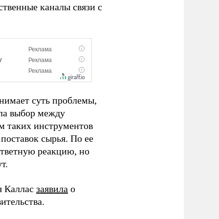
ственные каналы связи с
онимает суть проблемы,
ила выбор между
м таких инструментов
поставок сырья. По ее
ответную реакцию, но
т.
я Каллас
заявила
о
ительства.