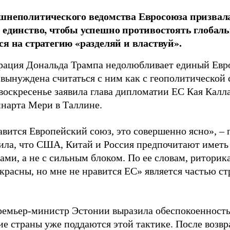
шнеполитического ведомства Евросоюза призвал
 единство, чтобы успешно противостоять глобал
ся на стратегию «разделяй и властвуй».
ация Дональда Трампа недолюбливает единый Евр
 вынуждена считаться с ним как с геополитической 
 воскресенье заявила глава дипломатии ЕС Кая Калл
нарта Мери в Таллине.
авится Европейский союз, это совершенно ясно», – 
ила, что США, Китай и Россия предпочитают иметь
ами, а не с сильным блоком. По ее словам, риторик
красны, но мне не нравится ЕС» является частью с
емьер-министр Эстонии выразила обеспокоенность 
ие страны уже поддаются этой тактике. После возв