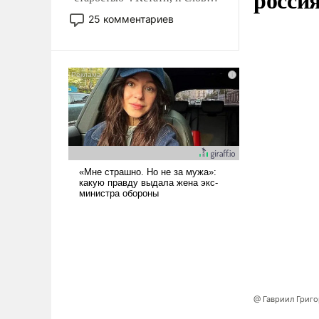
то это уже стараются не
25 комментариев
использовать – так же, как
«бабка», «дед», – хотя бы в
образованной среде, потому
что оно уже несет негативные
коннотации.
@ Гавриил Григ