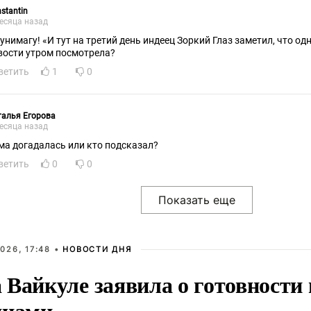
stantin
есяца назад
унимагу! «И тут на третий день индеец Зоркий Глаз заметил, что од
вости утром посмотрела?
ветить
1
0
алья Егорова
есяца назад
ма догадалась или кто подсказал?
ветить
0
0
026, 17:48 •
НОВОСТИ ДНЯ
Вайкуле заявила о готовности 
янами