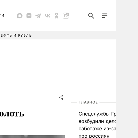
ТИ
НЕФТЬ И РУБЛЬ
ГЛАВНОЕ
олоть
Спецслужбы Грузии
возбудили дело о
саботаже из-за фейков
про россиян