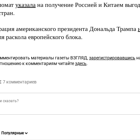
ломат
указала
на получение Россией и Китаем выгод
стран.
ация американского президента Дональда Трампа
я раскола европейского блока.
омментировать материалы газеты ВЗГЛЯД,
зарегистрировавшись
на
отношению к комментариям читайте
здесь
.
:
7
комментариев