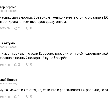
тор Сергеев
есяца назад
масшедшая дурочка. Все вокруг только и мечтают, что о развале ЕС
нтролировать всех шестерок сразу, оптом.
ветить
2
0
ша Алтунин
есяца назад
нимает курица, что если Евросоюз развалится, то её недострану жд
сселина и полный полярный пушой зверёк.
ветить
2
0
ений Петров
есяца назад
у-то, может, и хочется, но, если кто и разваливает ЕС реально, то э
ветить
1
0