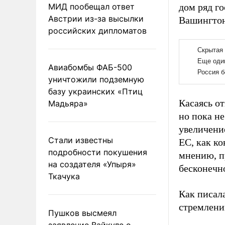
МИД пообещал ответ
дом ряд г
Австрии из-за высылки
Вашингтон
российских дипломатов
Авиабомбы ФАБ-500
уничтожили подземную
базу украинских «Птиц
Касаясь о
Мадьяра»
но пока н
увеличени
Стали известны
ЕС, как к
подробности покушения
мнению, п
на создателя «Упыря»
бесконечн
Ткачука
Как писал
стремлени
Пушков высмеял
заявление Вайкуле о