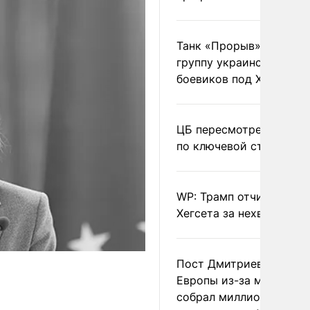
Танк «Прорыв» уничто
группу украинских
боевиков под Харьково
ЦБ пересмотрел прогно
по ключевой ставке
WP: Трамп отчитал
Хегсета за нехватку ра
Пост Дмитриева о гибе
Европы из-за мигранто
собрал миллион