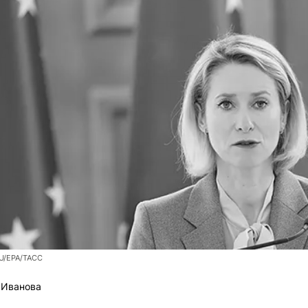
U/EPA/ТАСС
 Иванова