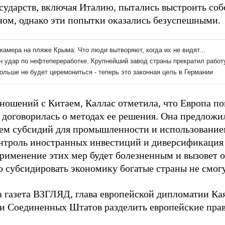
осударств, включая Италию, пытались выстроить соб
ом, однако эти попытки оказались безуспешными.
тношений с Китаем, Каллас отметила, что Европа п
е договорилась о методах ее решения. Она предлож
ем субсидий для промышленности и использование
онтроль иностранных инвестиций и диверсификация 
рименение этих мер будет болезненным и вызовет 
о субсидировать экономику богатые страны не смогу
а газета ВЗГЛЯД, глава европейской дипломатии Ка
и Соединенных Штатов разделить европейские прав