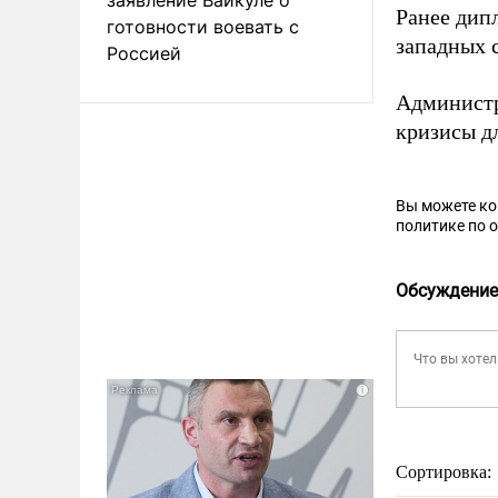
Ранее дип
готовности воевать с
западных 
Россией
Администр
кризисы дл
Вы можете к
политике по 
Обсуждение
Сортировка: