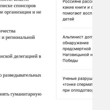
Россияне рассказали,
списке спонсоров
какие книги и фильмы
ие организации и не
помогают воспитывать
детей
ичества
 и региональной
Альпинист допустил
обнаружение
предсмертной записки
Наговицыной на пике
нской делегацией в
Победы
о разведывательных
Ученые разрушили миф
«гонке сперматозоидов
при оплодотворении
инять гуманитарную