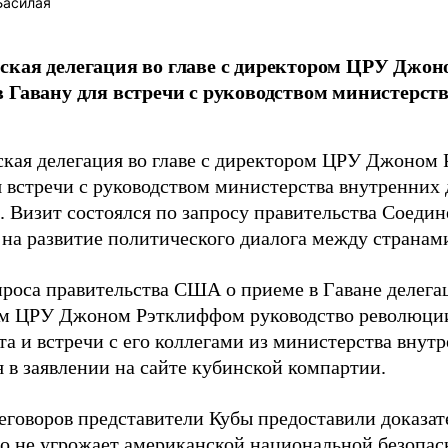
Басилая
ская делегация во главе с директором ЦРУ Джо
 Гавану для встречи с руководством министерств
кая делегация во главе с директором ЦРУ Джоном
я встречи с руководством министерства внутренних 
. Визит состоялся по запросу правительства Соеди
 на развитие политического диалога между странам
проса правительства США о приеме в Гаване делегац
м ЦРУ Джоном Рэтклиффом руководство революции
та и встречи с его коллегами из министерства внутр
 в заявлении на сайте кубинской компартии.
еговоров представители Кубы предоставили доказате
во не угрожает американской национальной безопас