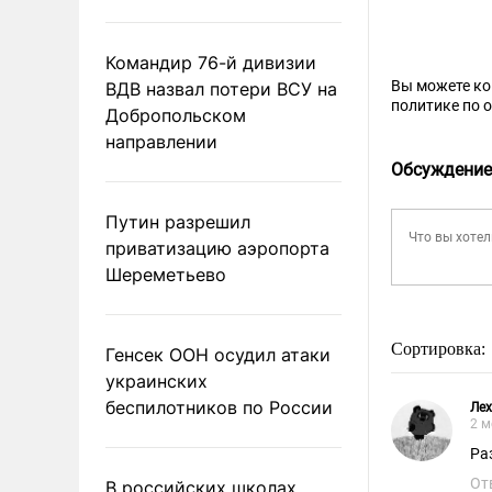
Командир 76-й дивизии
Вы можете к
ВДВ назвал потери ВСУ на
политике по 
Добропольском
направлении
Обсуждение
Путин разрешил
приватизацию аэропорта
Шереметьево
Сортировка:
Генсек ООН осудил атаки
украинских
беспилотников по России
Лех
2 м
Ра
От
В российских школах