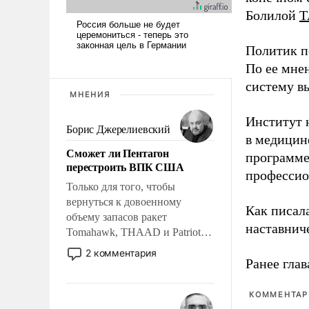
Болилой
Т
Политик п
По ее мне
систему в
МНЕНИЯ
Институт 
Борис Джерелиевский
в медицине
Сможет ли Пентагон
программе
перестроить ВПК США
профессио
Только для того, чтобы
вернуться к довоенному
Как писал
объему запасов ракет
наставнич
Tomahawk, THAAD и Patriot
США потребуется более трех
2 комментария
Ранее глав
лет. Даже небольшая война с
Ираном опустошила
американские арсеналы.
КОММЕНТАРИ
Сложившаяся ситуация