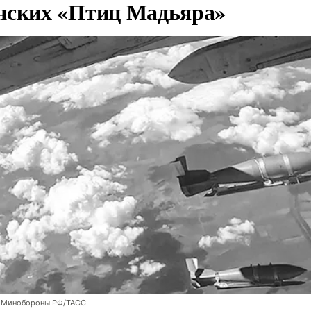
нских «Птиц Мадьяра»
 Минобороны РФ/ТАСС