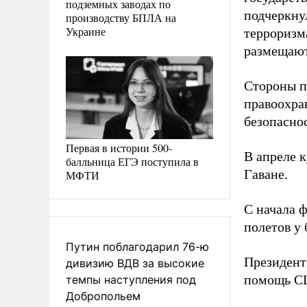
подземных заводах по
подчеркну
производству БПЛА на
Украине
терроризм
размещают
Стороны п
правоохра
безопасно
Первая в истории 500-
В апреле 
балльница ЕГЭ поступила в
Гаване.
МФТИ
С начала 
полетов у 
Путин поблагодарил 76-ю
Президент
дивизию ВДВ за высокие
помощь С
темпы наступления под
Добропольем