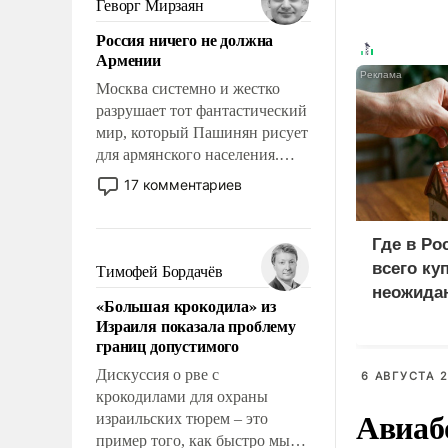
Геворг Мирзаян
означает многолетний период
Россия ничего не должна
уязвимости США, например,
Армении
перед Китаем.
Москва системно и жестко
разрушает тот фантастический
мир, который Пашинян рисует
для армянского населения.
Мир, где политические
17 комментариев
прожекты будут безусловно
оплачиваться за счет
российских
Где в Ро
налогоплательщиков и где
всего ку
Тимофей Бордачёв
Еревану за свои поступки не
неожида
«Большая крокодила» из
нужно отвечать.
Израиля показала проблему
границ допустимого
Дискуссия о рве с
6 АВГУСТА 2
крокодилами для охраны
Авиаб
израильских тюрем – это
пример того, как быстро мы