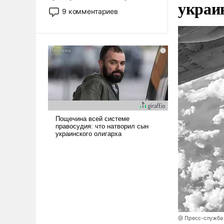
украи
двигаемся по пути
9 комментариев
революционных изменений.
То, что несколько лет назад
было образом для
псевдонаучной фантастики,
стало всерьез обсуждаемой
идеей.
@ Пресс-служба