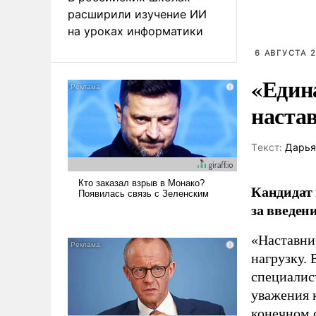
расширили изучение ИИ
на уроках информатики
6 АВГУСТА 2
«Един
наста
Tекст:
Дарья
Кандидат 
за введен
«Наставни
нагрузку. 
специалис
уважения к
конечном с