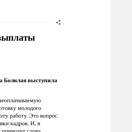
 выплаты
ла Болилая выступила
 неоплачиваемую
готовку молодого
ту работу. Это вопрос
ки кадров. И, в
– приводит слова