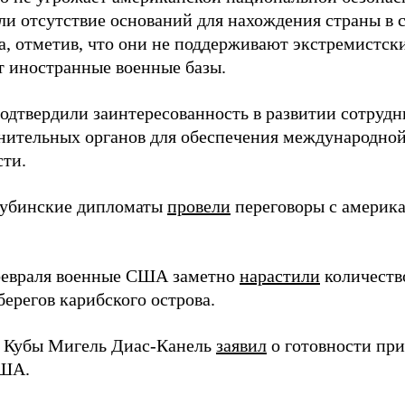
ли отсутствие оснований для нахождения страны в 
а, отметив, что они не поддерживают экстремистск
 иностранные военные базы.
одтвердили заинтересованность в развитии сотрудн
нительных органов для обеспечения международной
сти.
кубинские дипломаты
провели
переговоры с америка
февраля военные США заметно
нарастили
количеств
берегов карибского острова.
 Кубы Мигель Диас-Канель
заявил
о готовности пр
ША.