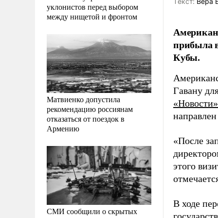
Tекст:
Вера 
уклонистов перед выбором
между нищетой и фронтом
Американ
прибыла в
Кубы.
Американс
Гавану дл
Матвиенко допустила
«Новости»
рекомендацию россиянам
направлен
отказаться от поездок в
Армению
«После за
директоро
этого визи
отмечается
В ходе пер
СМИ сообщили о скрытых
государст