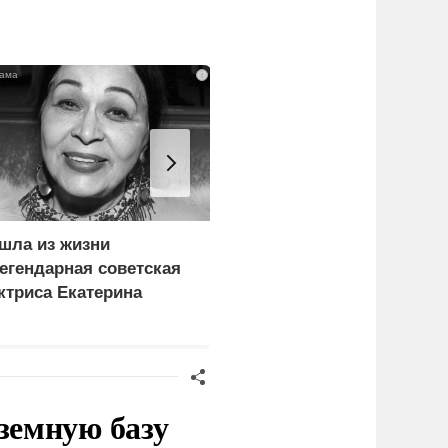
i
шла из жизни
«Генерал-провал»: кака
егендарная советская
правда выяснилась про
ктриса Екатерина
Драпатого
емчужная
земную базу