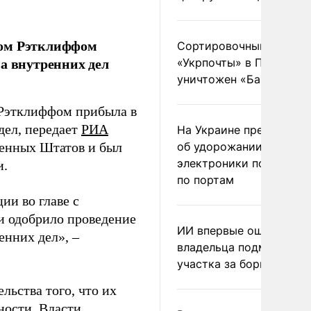
ном Рэтклиффом
Сортировочный пункт
а внутренних дел
«Укрпочты» в Павлогра
уничтожен «Бандероль
 Рэтклиффом прибыла в
дел, передает
РИА
На Украине предупреди
ненных Штатов и был
об удорожании китайс
электроники после уда
и.
по портам
ии во главе с
 одобрило проведение
ИИ впервые оштрафова
енних дел», –
владельца подмосковн
участка за борщевик
льства того, что их
ности. Власти