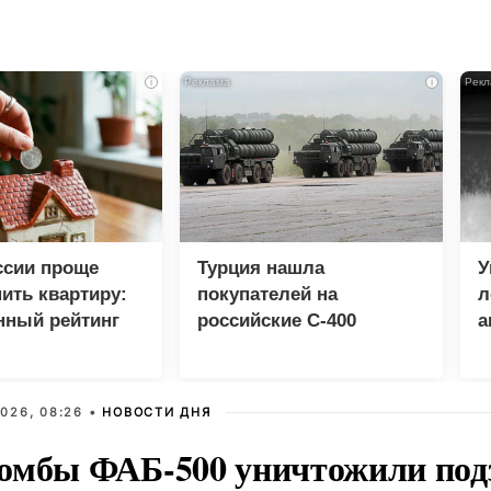
i
i
ссии проще
Турция нашла
У
пить квартиру:
покупателей на
л
нный рейтинг
российские C-400
а
Ж
026, 08:26 •
НОВОСТИ ДНЯ
омбы ФАБ-500 уничтожили под