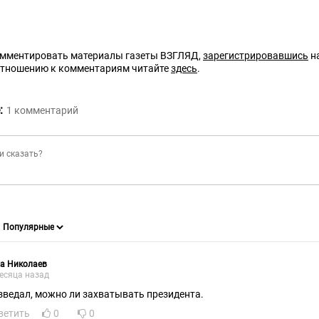
омментировать материалы газеты ВЗГЛЯД,
зарегистрировавшись
на
отношению к комментариям читайте
здесь
.
:
1
комментарий
а Николаев
есяца назад
зведал, можно ли захватывать президента.
ветить
0
0