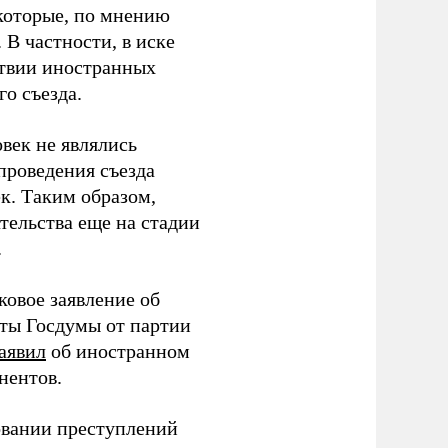
которые, по мнению
В частности, в иске
тствии иностранных
о съезда.
век не являлись
проведения съезда
ек. Таким образом,
тельства еще на стадии
.
ковое заявление об
аты Госдумы от партии
аявил
об иностранном
нентов.
овании преступлений