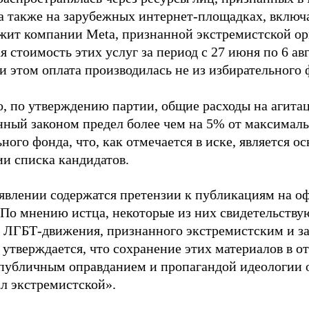
 а также на зарубежных интернет-площадках, включа
жит компании Meta, признанной экстремистской ор
 стоимость этих услуг за период с 27 июня по 6 ав
и этом оплата производилась не из избирательного 
о, по утверждению партии, общие расходы на агит
нный законом предел более чем на 5% от максималь
ного фонда, что, как отмечается в иске, является 
ии списка кандидатов.
аявлении содержатся претензии к публикациям на о
 По мнению истца, некоторые из них свидетельству
 ЛГБТ-движения, признанного экстремистским и з
 утверждается, что сохранение этих материалов в о
«публичным оправданием и пропагандой идеологии 
ал экстремистской».