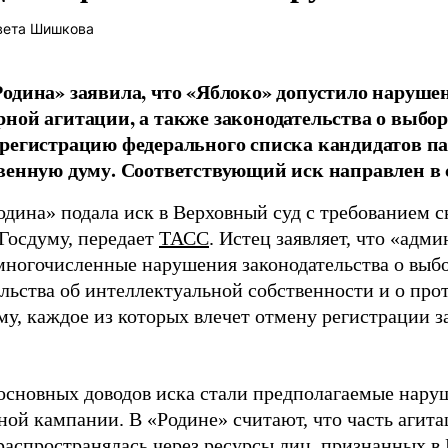
вета Шишкова
одина» заявила, что «Яблоко» допустило наруше
ной агитации, а также законодательства о выбор
регистрацию федерального списка кандидатов па
венную думу. Соответствующий иск направлен в с
одина» подала иск в Верховный суд с требованием с
 Госдуму, передает
ТАСС
. Истец заявляет, что «адм
многочисленные нарушения законодательства о выбор
ельства об интеллектуальной собственности и о про
му, каждое из которых влечет отмену регистрации 
основных доводов иска стали предполагаемые нару
ной кампании. В «Родине» считают, что часть агит
распространялась через ресурсы лиц, признанных 