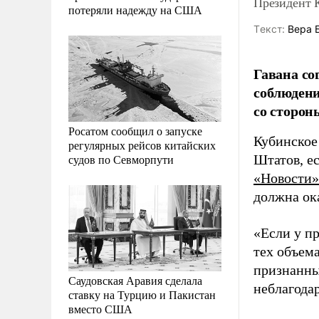
Президент 
потеряли надежду на США
Tекст:
Вера 
Гавана со
соблюдени
со сторон
Росатом сообщил о запуске
Кубинское
регулярных рейсов китайских
судов по Севморпути
Штатов, е
«Новости»
должна ок
«Если у п
тех объема
признанны
Саудовская Аравия сделала
неблагодар
ставку на Турцию и Пакистан
вместо США