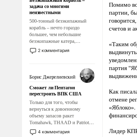
слабым, идти вперед и
Помимо во
задача со многими
адаптироваться.
неизвестными
партии, б
говорится,
500-тонный безэкипажный
корабль – нечто гораздо
счетов и 
большее, чем небольшие
безэкипажные катера,
«Таким об
применение которых уже
2 комментария
выдвинуты
стало обыденностью. Задача по
уведомлени
созданию такого корабля очень
партия "Я
сложна и амбициозна. Однако
и ее реализация радикально
выдвижения
Борис Джерелиевский
поднимет наши боевые
Сможет ли Пентагон
возможности.
Как писал
перестроить ВПК США
отмене ре
Только для того, чтобы
«Яблоко».
вернуться к довоенному
финансиро
объему запасов ракет
Tomahawk, THAAD и Patriot
США потребуется более трех
Лидер КП
4 комментария
лет. Даже небольшая война с