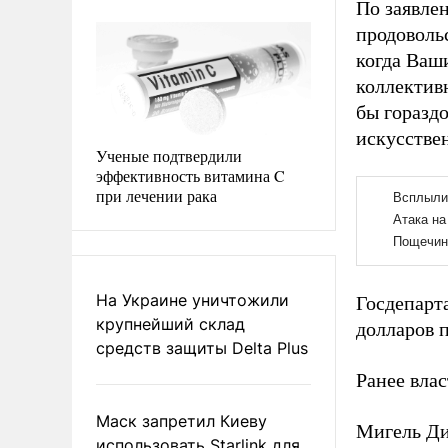
По заявлен
продоволь
когда Ваши
коллектив
бы гораздо
искусстве
Ученые подтвердили
эффективность витамина C
при лечении рака
На Украине уничтожили
Госдепар
крупнейший склад
долларов 
средств защиты Delta Plus
Ранее вла
Маск запретил Киеву
Мигель Д
использовать Starlink для