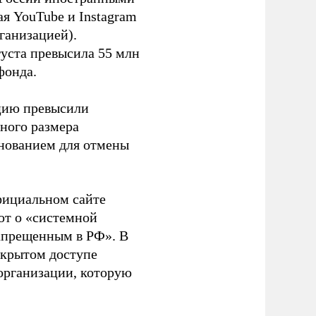
я YouTube и Instagram
ганизацией).
густа превысила 55 млн
фонда.
ацию превысили
ного размера
основанием для отмены
фициальном сайте
ют о «системной
апрещенным в РФ». В
ткрытом доступе
организации, которую