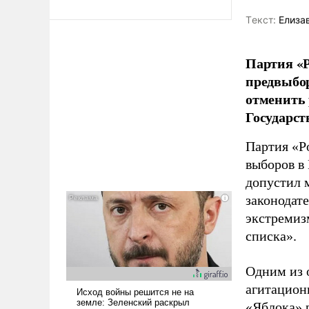
Tекст:
Елиза
Партия «Р
предвыбор
отменить 
Государст
Партия «Р
выборов в
допустил 
законодат
экстремиз
списка».
Одним из 
агитацион
«Яблока» 