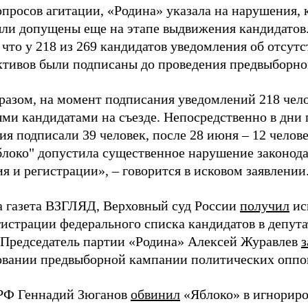
просов агитации, «Родина» указала на нарушения, 
ыли допущены еще на этапе выдвижения кандидатов. 
 что у 218 из 269 кандидатов уведомления об отсу
активов были подписаны до проведения предвыборног
разом, на момент подписания уведомлений 218 чело
ми кандидатами на съезде. Непосредственно в дни 
я подписали 39 человек, после 28 июня – 12 челов
блоко" допустила существенное нарушение законода
 и регистрации», – говорится в исковом заявлении
а газета ВЗГЛЯД, Верховный суд России
получил
ис
гистрации федерального списка кандидатов в депут
 Председатель партии «Родина» Алексей Журавлев
з
вании предвыборной кампании политических оппо
РФ Геннадий Зюганов
обвинил
«Яблоко» в игнорир