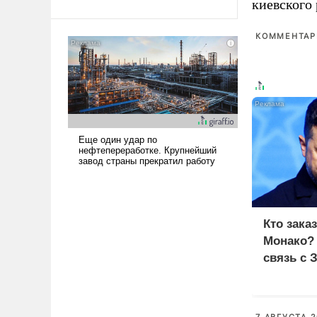
киевского
Ираном опустошила
американские арсеналы.
КОММЕНТАРИ
Сложившаяся ситуация
означает многолетний период
уязвимости США, например,
перед Китаем.
Кто зака
Монако?
связь с 