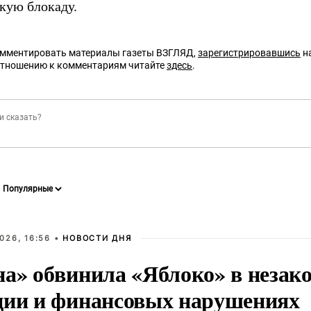
кую блокаду.
омментировать материалы газеты ВЗГЛЯД,
зарегистрировавшись
на
отношению к комментариям читайте
здесь
.
026, 16:56 •
НОВОСТИ ДНЯ
на» обвинила «Яблоко» в незак
ции и финансовых нарушениях