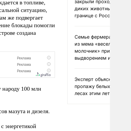
закрыли проходы для
дается в топливе,
диких животных на
сальной ситуацию,
границе с Россией
сам же подвергает
ение блокады помогли
строве создана
Семье фермера Уолкер
из мема «веселый
молочник» пригрозили
выдворением из Росси
Эксперт объяснил
пропажу белых грибов 
 народу 100 млн
лесах этим летом
ов мазута и дизеля.
с энергетикой