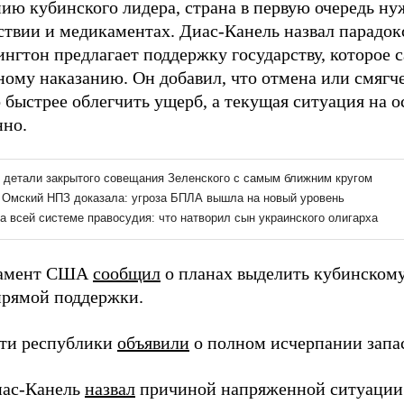
ию кубинского лидера, страна в первую очередь нуж
ствии и медикаментах. Диас-Канель назвал парадок
нгтон предлагает поддержку государству, которое 
ному наказанию. Он добавил, что отмена или смягч
 быстрее облегчить ущерб, а текущая ситуация на о
нно.
тамент США
сообщил
о планах выделить кубинскому
прямой поддержки.
сти республики
объявили
о полном исчерпании запас
иас-Канель
назвал
причиной напряженной ситуации 