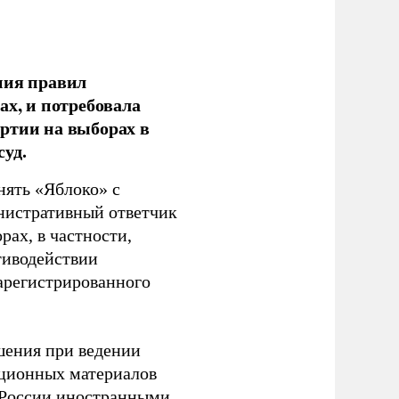
ния правил
ах, и потребовала
ртии на выборах в
уд.
нять «Яблоко» с
инистративный ответчик
ах, в частности,
тиводействии
зарегистрированного
шения при ведении
ационных материалов
в России иностранными