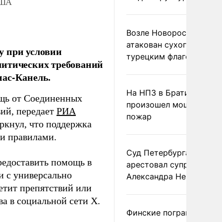
США
Возле Новороссийска
атакован сухогруз под
у при условии
турецким флагом
литических требований
иас-Канель.
На НПЗ в Братиславе
ощь от Соединенных
произошел мощный
вий, передает
РИА
пожар
ркнул, что поддержка
ми правилами.
Суд Петербурга заочно
редоставить помощь в
арестовал супругу
ии с универсально
Александра Невзорова
етит препятствий или
ва в социальной сети X.
Финские пограничники