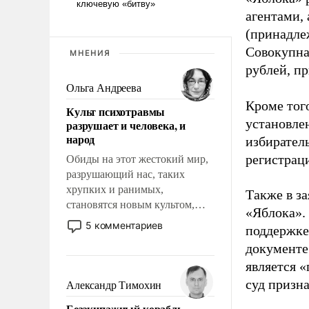
агентами,
(принадле
Совокупная
МНЕНИЯ
рублей, пр
Ольга Андреева
Кроме тог
Культ психотравмы
установле
разрушает и человека, и
народ
избиратель
регистрац
Обиды на этот жестокий мир,
разрушающий нас, таких
хрупких и ранимых,
Также в з
становятся новым культом,
«Яблока».
постепенно вытесняя и
5 комментариев
поддержке
отменяя традиционное
документе
требование к человеку – быть
является 
мужественным и твердым под
ударами судьбы, брать на себя
суд призн
Александр Тимохин
ответственность, помогать
Безэкипажный корабль –