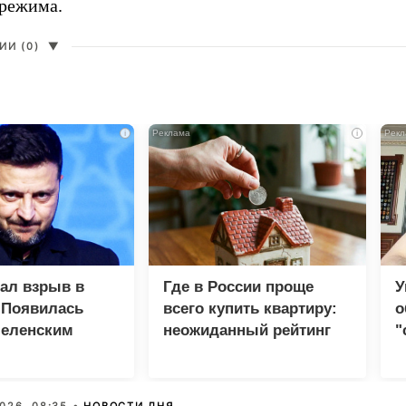
 режима.
И (0)
▼
i
i
зал взрыв в
Где в России проще
У
 Появилась
всего купить квартиру:
о
Зеленским
неожиданный рейтинг
"
с